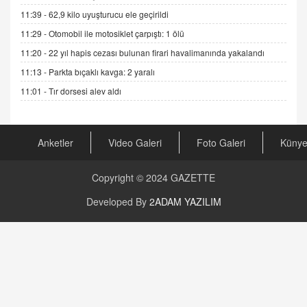
GÖNÜL MENEKŞE
11:39 -
62,9 kilo uyuşturucu ele geçirildi
Şifacının Yolu
11:29 -
Otomobil ile motosiklet çarpıştı: 1 ölü
04.11.2025 12:56
11:20 -
22 yıl hapis cezası bulunan firari havalimanında yakalandı
11:13 -
Parkta bıçaklı kavga: 2 yaralı
AV. RÜMEYSA ÖZKALE
Kira Uyuşmazlıklarında Dava Açmadan Önce
11:01 -
Tır dorsesi alev aldı
Arabulucuya Başvuru Şartı
23.09.2023 16:30
Anketler
Video Galeri
Foto Galeri
Küny
CAN UĞURATEŞ
Değişen yapısıyla Suriye
16.12.2024 14:16
Copyright © 2024
GAZETTE
Developed By
2ADAM YAZILIM
GÜNLÜK BURÇ YORUMU
Günlük Burç Yorumu | 22 Kasım 2024: Koç,
Boğa, İkizler ve Daha Fazlası!
20.11.2024 17:44
PEARL SİRİUS
Mars 4 Kasım’da Aslan Burcuna Geçiyor