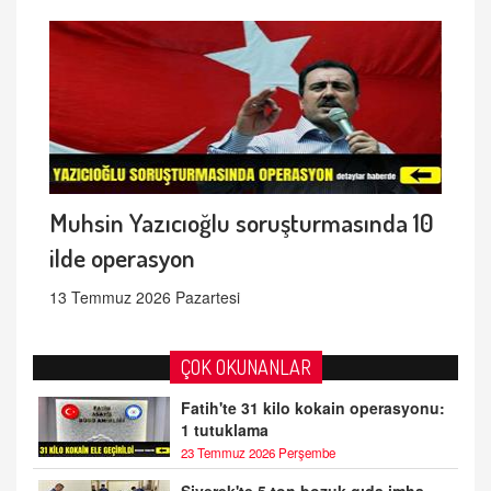
Muhsin Yazıcıoğlu soruşturmasında 10
ilde operasyon
13 Temmuz 2026 Pazartesi
ÇOK OKUNANLAR
Fatih'te 31 kilo kokain operasyonu:
1 tutuklama
23 Temmuz 2026 Perşembe
Siverek'te 5 ton bozuk gıda imha