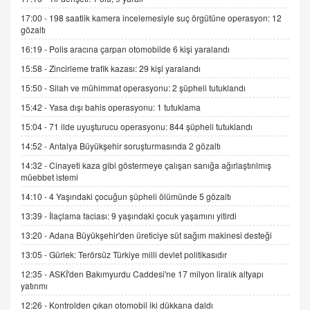
15.09.2025 16:17
17:00 -
198 saatlik kamera incelemesiyle suç örgütüne operasyon: 12
gözaltı
SEHER EREK
16:19 -
Polis aracına çarpan otomobilde 6 kişi yaralandı
Kış Ayları Geldi, Hangi Önlemler Alınmalı?
15:58 -
Zincirleme trafik kazası: 29 kişi yaralandı
9.12.2025 10:11
15:50 -
Silah ve mühimmat operasyonu: 2 şüpheli tutuklandı
15:42 -
Yasa dışı bahis operasyonu: 1 tutuklama
İNCİ GÜL AKÖL
Trump Keşke Adana'yı da Ziyaret Etse...
15:04 -
71 ilde uyuşturucu operasyonu: 844 şüpheli tutuklandı
06.07.2026 13:00
14:52 -
Antalya Büyükşehir soruşturmasında 2 gözaltı
14:32 -
Cinayeti kaza gibi göstermeye çalışan sanığa ağırlaştırılmış
müebbet istemi
ADEM AKÖL
Esed Destekçilerinin Yüzüne Vurulan Şamar:
14:10 -
4 Yaşındaki çocuğun şüpheli ölümünde 5 gözaltı
Sednaya
13:39 -
İlaçlama faciası: 9 yaşındaki çocuk yaşamını yitirdi
11.12.2024 12:30
13:20 -
Adana Büyükşehir'den üreticiye süt sağım makinesi desteği
DR. EKREM ASLAN
13:05 -
Gürlek: Terörsüz Türkiye milli devlet politikasıdır
Gerçek Ne, Algı Ne? "Beraber Yürüyoruz"
12:35 -
ASKİ'den Bakımyurdu Caddesi'ne 17 milyon liralık altyapı
Cümlesinin Peşinden
yatırımı
19.07.2025 12:45
12:26 -
Kontrolden çıkan otomobil iki dükkana daldı