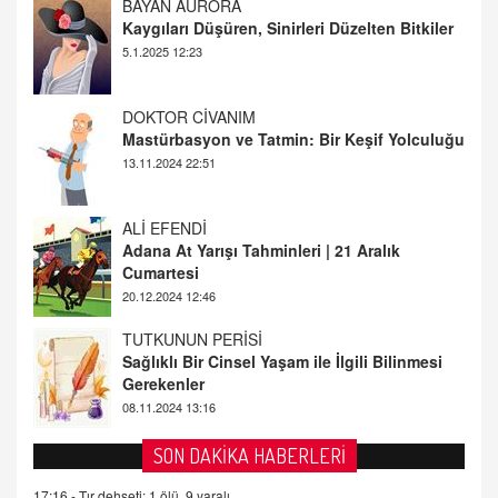
DOKTOR CİVANIM
Mastürbasyon ve Tatmin: Bir Keşif Yolculuğu
13.11.2024 22:51
ALİ EFENDİ
Adana At Yarışı Tahminleri | 21 Aralık
Cumartesi
20.12.2024 12:46
TUTKUNUN PERİSİ
Sağlıklı Bir Cinsel Yaşam ile İlgili Bilinmesi
Gerekenler
08.11.2024 13:16
FARUK ÖNALAN
Tezkere Onaylanmasaydı…
2 Kasım 2021 Salı 00:11
AV. DOĞAN CAN DOĞAN
SON DAKİKA HABERLERİ
Kişisel verilerin korunması ve dijital hukukun
gelişimi
17:16 -
Tır dehşeti: 1 ölü, 9 yaralı