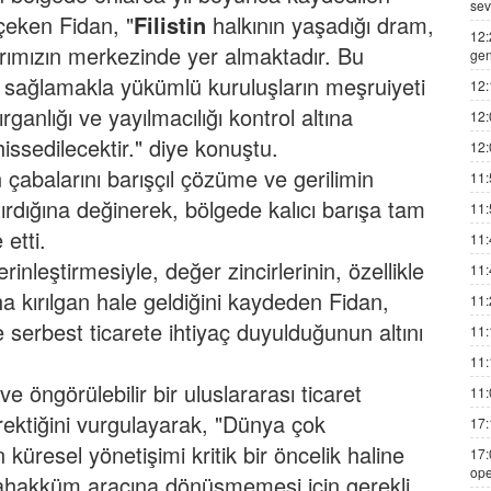
sev
 çeken Fidan, "
Filistin
halkının yaşadığı dram,
12:
larımızın merkezinde yer almaktadır. Bu
gen
i sağlamakla yükümlü kuruluşların meşruiyeti
12:
dırganlığı ve yayılmacılığı kontrol altına
12:
issedilecektir." diye konuştu.
12:
 çabalarını barışçıl çözüme ve gerilimin
11:
ırdığına değinerek, bölgede kalıcı barışa tam
11:
etti.
11:
rinleştirmesiyle, değer zincirlerinin, özellikle
11:
ha kırılgan hale geldiğini kaydeden Fidan,
11:
serbest ticarete ihtiyaç duyulduğunun altını
11:
11:
e öngörülebilir bir uluslararası ticaret
11:
rektiğini vurgulayarak, "Dünya çok
17:
küresel yönetişimi kritik bir öncelik haline
17:
ope
tahakküm aracına dönüşmemesi için gerekli