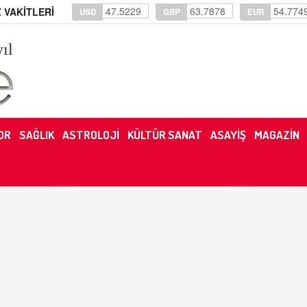
47.5229
63.7878
54.774
 VAKİTLERİ
USD
GBP
EUR
yıl
OR
SAĞLIK
ASTROLOJİ
KÜLTÜR SANAT
ASAYİŞ
MAGAZİN