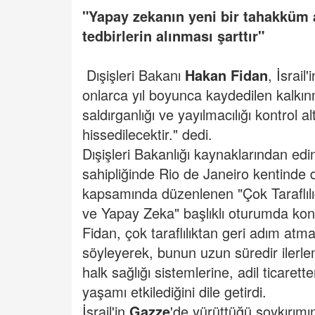
"Yapay zekanın yeni bir tahakküm 
tedbirlerin alınması şarttır"
Dışişleri Bakanı
Hakan Fidan
, İsrai
onlarca yıl boyunca kaydedilen kalkınma
saldırganlığı ve yayılmacılığı kontrol 
hissedilecektir." dedi.
Dışişleri Bakanlığı kaynaklarından edin
sahipliğinde Rio de Janeiro kentinde
kapsamında düzenlenen "Çok Taraflılı
ve Yapay Zeka" başlıklı oturumda kon
Fidan, çok taraflılıktan geri adım atm
söyleyerek, bunun uzun süredir ilerlem
halk sağlığı sistemlerine, adil ticarett
yaşamı etkilediğini dile getirdi.
İsrail'in
Gazze
'de yürüttüğü soykırımı