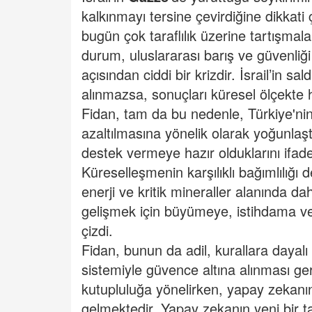
kalkınmayı tersine çevirdiğine dikkati
bugün çok taraflılık üzerine tartışma
durum, uluslararası barış ve güvenliğ
açısından ciddi bir krizdir. İsrail’in sal
alınmazsa, sonuçları küresel ölçekte h
Fidan, tam da bu nedenle, Türkiye'nin
azaltılmasına yönelik olarak yoğunlaşt
destek vermeye hazır olduklarını ifade 
Küreselleşmenin karşılıklı bağımlılığı de
enerji ve kritik mineraller alanında da
gelişmek için büyümeye, istihdama ve 
çizdi.
Fidan, bunun da adil, kurallara dayalı v
sistemiyle güvence altına alınması ge
kutupluluğa yönelirken, yapay zekanın 
gelmektedir. Yapay zekanın yeni bir 