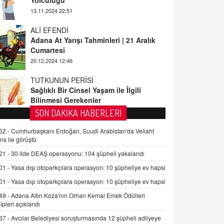
ALİ EFENDİ
Adana At Yarışı Tahminleri | 21 Aralık
Cumartesi
20.12.2024 12:46
TUTKUNUN PERİSİ
Sağlıklı Bir Cinsel Yaşam ile İlgili
Bilinmesi Gerekenler
08.11.2024 13:16
FARUK ÖNALAN
SON DAKİKA HABERLERİ
Tezkere Onaylanmasaydı…
52 -
Cumhurbaşkanı Erdoğan, Suudi Arabistan'da Veliaht
2 Kasım 2021 Salı 00:11
ns ile görüştü
21 -
30 ilde DEAŞ operasyonu: 104 şüpheli yakalandı
AV. DOĞAN CAN DOĞAN
01 -
Yasa dışı otoparkçılara operasyon: 10 şüpheliye ev hapsi
Kişisel verilerin korunması ve dijital
hukukun gelişimi
01 -
Yasa dışı otoparkçılara operasyon: 10 şüpheliye ev hapsi
15.09.2025 16:17
49 -
Adana Altın Koza'nın Orhan Kemal Emek Ödülleri
ipleri açıklandı
SEHER EREK
37 -
Avcılar Belediyesi soruşturmasında 12 şüpheli adliyeye
Kış Ayları Geldi, Hangi Önlemler