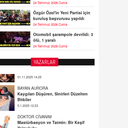
24 Temmuz 2026 Cuma
Özgür Özel'in Yeni Partisi için
kuruluş başvurusu yapıldı
24 Temmuz 2026 Cuma
Otomobil şarampole devrildi: 3
ölü, 1 yaralı
24 Temmuz 2026 Cuma
YAZARLAR
BAYAN AURORA
Kaygıları Düşüren, Sinirleri Düzelten
Bitkiler
5.1.2025 12:23
DOKTOR CİVANIM
Mastürbasyon ve Tatmin: Bir Keşif
Yolculuğu
13.11.2024 22:51