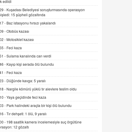
k edildi
Alınmalı?
29 -
Kuşadası Belediyesi soruşturmasında operasyon
9.12.2025 10:11
işledi: 15 şüpheli gözaltında
İNCİ GÜL AKÖL
17 -
Baz istasyonu hırsızı yakalandı
Trump Keşke Adana'yı da Ziyaret Etse...
09 -
Otobüs kazası
06.07.2026 13:00
02 -
Motosiklet kazası
55 -
Feci kaza
ADEM AKÖL
51 -
Sulama kanalında can verdi
Esed Destekçilerinin Yüzüne Vurulan
Şamar: Sednaya
46 -
Kayıp kişi serada ölü bulundu
11.12.2024 12:30
41 -
Feci kaza
DR. EKREM ASLAN
23 -
Düğünde kavga: 5 yaralı
Gerçek Ne, Algı Ne? "Beraber
18 -
Nargile kömürü yüklü tır alevlere teslim oldu
Yürüyoruz" Cümlesinin Peşinden
10 -
Yaya geçidinde feci kaza
19.07.2025 12:45
03 -
Park halindeki araçta bir kişi ölü bulundu
GÖNÜL MENEKŞE
16 -
Tır dehşeti: 1 ölü, 9 yaralı
Şifacının Yolu
00 -
198 saatlik kamera incelemesiyle suç örgütüne
04.11.2025 12:56
rasyon: 12 gözaltı