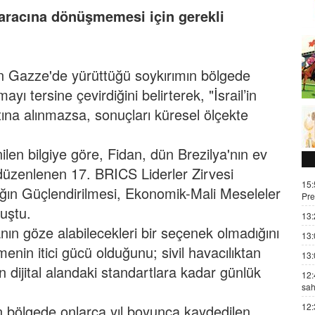
aracına dönüşmemesi için gerekli
l'in Gazze'de yürüttüğü soykırımın bölgede
yı tersine çevirdiğini belirterek, "İsrail’in
altına alınmazsa, sonuçları küresel ölçekte
ilen bilgiye göre, Fidan, dün Brezilya'nın ev
 düzenlenen 17. BRICS Liderler Zirvesi
15:
ğın Güçlendirilmesi, Ekonomik-Mali Meseleler
Pre
uştu.
13:
anın göze alabilecekleri bir seçenek olmadığını
13:
enin itici gücü olduğunu; sivil havacılıktan
13:
en dijital alandaki standartlara kadar günlük
12:
sah
12:
n bölgede onlarca yıl boyunca kaydedilen