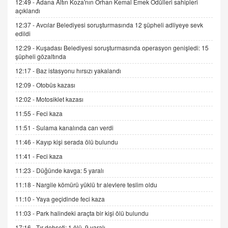
12:49 -
Adana Altın Koza'nın Orhan Kemal Emek Ödülleri sahipleri
İNCİ GÜL AKÖL
açıklandı
Trump Keşke Adana'yı da Ziyaret Etse...
06.07.2026 13:00
12:37 -
Avcılar Belediyesi soruşturmasında 12 şüpheli adliyeye sevk
edildi
12:29 -
Kuşadası Belediyesi soruşturmasında operasyon genişledi: 15
ADEM AKÖL
şüpheli gözaltında
Esed Destekçilerinin Yüzüne Vurulan Şamar:
12:17 -
Baz istasyonu hırsızı yakalandı
Sednaya
12:09 -
Otobüs kazası
11.12.2024 12:30
12:02 -
Motosiklet kazası
DR. EKREM ASLAN
11:55 -
Feci kaza
Gerçek Ne, Algı Ne? "Beraber Yürüyoruz"
Cümlesinin Peşinden
11:51 -
Sulama kanalında can verdi
19.07.2025 12:45
11:46 -
Kayıp kişi serada ölü bulundu
GÖNÜL MENEKŞE
11:41 -
Feci kaza
Şifacının Yolu
11:23 -
Düğünde kavga: 5 yaralı
04.11.2025 12:56
11:18 -
Nargile kömürü yüklü tır alevlere teslim oldu
11:10 -
Yaya geçidinde feci kaza
AV. RÜMEYSA ÖZKALE
11:03 -
Park halindeki araçta bir kişi ölü bulundu
Kira Uyuşmazlıklarında Dava Açmadan Önce
Arabulucuya Başvuru Şartı
17:16 -
Tır dehşeti: 1 ölü, 9 yaralı