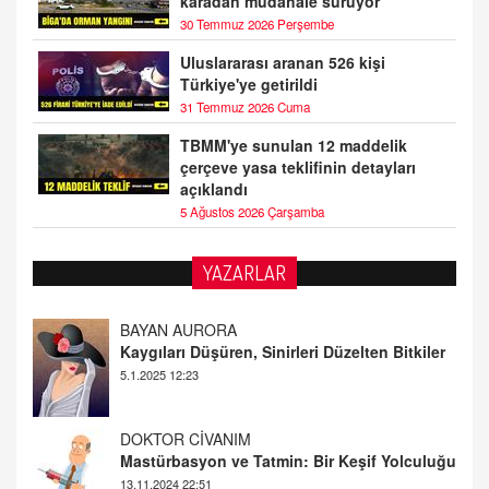
karadan müdahale sürüyor
30 Temmuz 2026 Perşembe
Uluslararası aranan 526 kişi
Türkiye'ye getirildi
31 Temmuz 2026 Cuma
TBMM'ye sunulan 12 maddelik
çerçeve yasa teklifinin detayları
açıklandı
5 Ağustos 2026 Çarşamba
YAZARLAR
DOKTOR CİVANIM
Mastürbasyon ve Tatmin: Bir Keşif Yolculuğu
13.11.2024 22:51
ALİ EFENDİ
Adana At Yarışı Tahminleri | 21 Aralık
Cumartesi