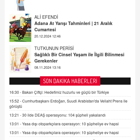
20.12.2024 12:46
TUTKUNUN PERİSİ
Sağlıklı Bir Cinsel Yaşam ile İlgili Bilinmesi
Gerekenler
08.11.2024 13:16
FARUK ÖNALAN
Tezkere Onaylanmasaydı…
2 Kasım 2021 Salı 00:11
AV. DOĞAN CAN DOĞAN
SON DAKİKA HABERLERİ
Kişisel verilerin korunması ve dijital hukukun
gelişimi
16:30 -
Bakan Çiftçi: Hedefimiz huzurlu ve güçlü bir Türkiye
15.09.2025 16:17
15:52 -
Cumhurbaşkanı Erdoğan, Suudi Arabistan'da Veliaht Prens ile
görüştü
SEHER EREK
13:21 -
30 ilde DEAŞ operasyonu: 104 şüpheli yakalandı
Kış Ayları Geldi, Hangi Önlemler Alınmalı?
13:01 -
Yasa dışı otoparkçılara operasyon: 10 şüpheliye ev hapsi
9.12.2025 10:11
13:01 -
Yasa dışı otoparkçılara operasyon: 10 şüpheliye ev hapsi