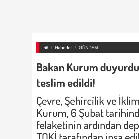
Haberler
GÜNDEM
Bakan Kurum duyurdu: 1
teslim edildi!
Çevre, Şehircilik ve İkli
Kurum
, 6 Şubat tarihi
felaketinin ardından de
TOKİ tarafından inşa edil