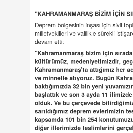
"KAHRAMANMARAŞ BİZİM İÇİN SI
Deprem bölgesinin inşası için sivil top
milletvekilleri ve valilikle sürekli istiş
devam etti:
"Kahramanmaraş bizim için sıradan 
kültürümüz, medeniyetimizdir, geç
Kahramanmaraş'ta attığımız her 
ve minnetle atıyoruz. Bugün Kahra
baktığımızda 32 bin yeni yuvamızı
başlattık ve son 3 ayda 11 ilimizd
olduk. Ve bu çerçevede bitirdiğimiz
sarıldığımız deprem evlerimizin tes
kapsamda 101 bin 254 konutumuz
diğer illerimizde teslimlerini gerç