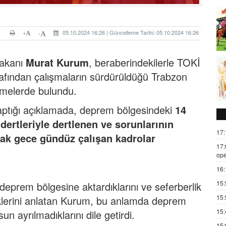
+
05.10.2024 16:26 | Güncelleme Tarihi: 05.10.2024 16:26
-
 Bakanı
Murat Kurum
, beraberindekilerle TOKİ
fından çalışmaların sürdürüldüğü Trabzon
emelerde bulundu.
ptığı açıklamada, deprem bölgesindeki
14
dertleriyle dertlenen ve sorunlarının
17:
rak gece gündüz çalışan kadrolar
17:
ope
16:
15:
deprem bölgesine aktardıklarını ve seferberlik
15:
iklerini anlatan Kurum, bu anlamda deprem
15:
n ayrılmadıklarını dile getirdi.
15: