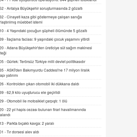
Alınmalı?
52 -
Antalya Büyükşehir soruşturmasında 2 gözaltı
9.12.2025 10:11
32 -
Cinayeti kaza gibi göstermeye çalışan sanığa
rlaştırılmış müebbet istemi
İNCİ GÜL AKÖL
Trump Keşke Adana'yı da Ziyaret Etse...
10 -
4 Yaşındaki çocuğun şüpheli ölümünde 5 gözaltı
06.07.2026 13:00
39 -
İlaçlama faciası: 9 yaşındaki çocuk yaşamını yitirdi
20 -
Adana Büyükşehir'den üreticiye süt sağım makinesi
ADEM AKÖL
teği
Esed Destekçilerinin Yüzüne Vurulan
05 -
Gürlek: Terörsüz Türkiye milli devlet politikasıdır
Şamar: Sednaya
35 -
ASKİ'den Bakımyurdu Caddesi'ne 17 milyon liralık
11.12.2024 12:30
yapı yatırımı
DR. EKREM ASLAN
26 -
Kontrolden çıkan otomobil iki dükkana daldı
Gerçek Ne, Algı Ne? "Beraber
39 -
62,9 kilo uyuşturucu ele geçirildi
Yürüyoruz" Cümlesinin Peşinden
29 -
Otomobil ile motosiklet çarpıştı: 1 ölü
19.07.2025 12:45
20 -
22 yıl hapis cezası bulunan firari havalimanında
GÖNÜL MENEKŞE
alandı
Şifacının Yolu
13 -
Parkta bıçaklı kavga: 2 yaralı
04.11.2025 12:56
01 -
Tır dorsesi alev aldı