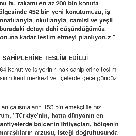
onu bu rakamı en az 200 bin konuta
ölgesinde 452 bin yeni konutumuzu, iş
natılarıyla, okullarıyla, camisi ve yeşil
i, buradaki detayı dahi düşündüğümüz
 sonuna kadar teslim etmeyi planlıyoruz."
K SAHİPLERİNE TESLİM EDİLDİ
64 konut ve iş yerinin hak sahiplerine teslim
şasının kent merkezi ve ilçelerde gece gündüz
ılan çalışmaların 153 bin emekçi ile hız
urum,
"Türkiye'nin, hatta dünyanın en
antiyelerde bölgenin ihtiyaçları, bölgenin
araşlıların arzusu, isteği doğrultusunda