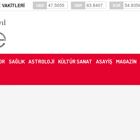
47.5055
63.8407
54.835
 VAKİTLERİ
USD
GBP
EUR
yıl
OR
SAĞLIK
ASTROLOJİ
KÜLTÜR SANAT
ASAYİŞ
MAGAZİN