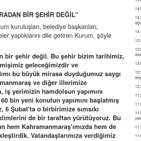
14:
RADAN BİR ŞEHİR DEĞİL"
14:
ağı
lum kuruluşları, belediye başkanları,
14:
areler yaptıklarını dile getiren Kurum, şöyle
13:
13:
bir şehir değil. Bu şehir bizim tarihimiz,
des
mişimiz geleceğimizdir ve
13:
adımı bu büyük mirasa duyduğumuz saygı
12:
alt
manmaraş ve diğer illerimize
12:
n, iş yerimizin hamdolsun yapımını
11:
e 60 bin yeni konutun yapımını başlatmış
11:
, 6 Şubat'ta o birbirimize sımsıkı
11:
limlerini de bir taraftan yürütüyoruz. Bu
yak
un hem Kahramanmaraş'ımızda hem de
11:
ekleştirdik. Vatandaşlarımıza verdiğimiz
11: