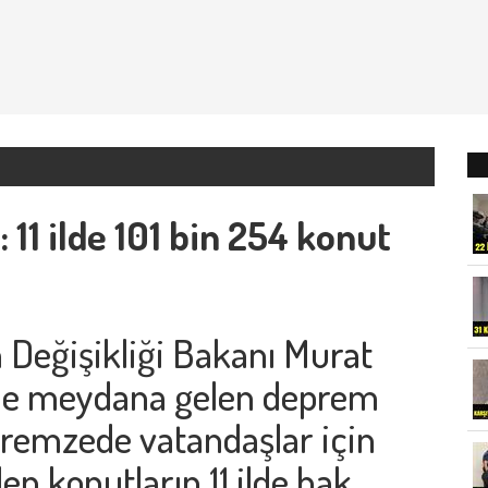
1 ilde 101 bin 254 konut
m Değişikliği Bakanı
Murat
nde meydana gelen deprem
premzede vatandaşlar için
en konutların 11 ilde hak