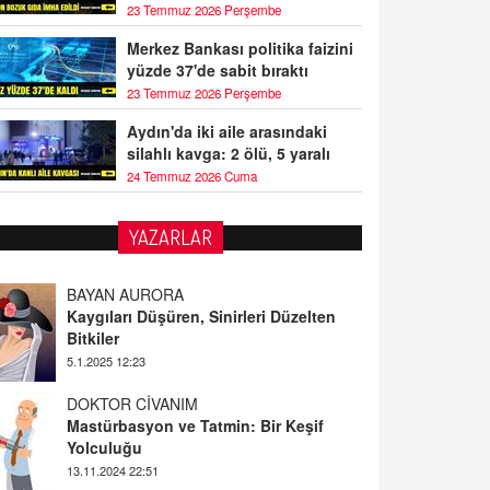
23 Temmuz 2026 Perşembe
Merkez Bankası politika faizini
yüzde 37'de sabit bıraktı
23 Temmuz 2026 Perşembe
Aydın'da iki aile arasındaki
silahlı kavga: 2 ölü, 5 yaralı
24 Temmuz 2026 Cuma
YAZARLAR
BAYAN AURORA
Kaygıları Düşüren, Sinirleri Düzelten
Bitkiler
5.1.2025 12:23
DOKTOR CİVANIM
Mastürbasyon ve Tatmin: Bir Keşif
Yolculuğu
13.11.2024 22:51