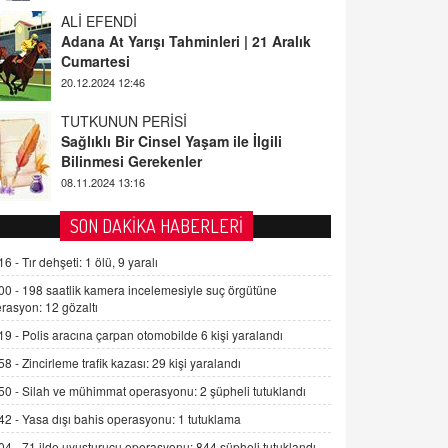
ALİ EFENDİ
Adana At Yarışı Tahminleri | 21 Aralık
Cumartesi
20.12.2024 12:46
TUTKUNUN PERİSİ
Sağlıklı Bir Cinsel Yaşam ile İlgili
Bilinmesi Gerekenler
08.11.2024 13:16
FARUK ÖNALAN
SON DAKİKA HABERLERİ
Tezkere Onaylanmasaydı…
16 -
Tır dehşeti: 1 ölü, 9 yaralı
2 Kasım 2021 Salı 00:11
00 -
198 saatlik kamera incelemesiyle suç örgütüne
rasyon: 12 gözaltı
AV. DOĞAN CAN DOĞAN
19 -
Polis aracına çarpan otomobilde 6 kişi yaralandı
Kişisel verilerin korunması ve dijital
hukukun gelişimi
58 -
Zincirleme trafik kazası: 29 kişi yaralandı
15.09.2025 16:17
50 -
Silah ve mühimmat operasyonu: 2 şüpheli tutuklandı
42 -
Yasa dışı bahis operasyonu: 1 tutuklama
SEHER EREK
Kış Ayları Geldi, Hangi Önlemler
04 -
71 ilde uyuşturucu operasyonu: 844 şüpheli tutuklandı