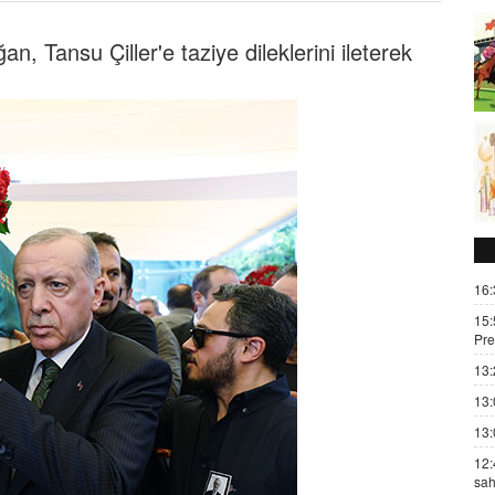
, Tansu Çiller'e taziye dileklerini ileterek
16:
15:
Pre
13:
13:
13:
12:
sah