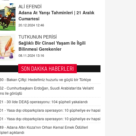
ALİ EFENDİ
Adana At Yarışı Tahminleri | 21 Aralık
Cumartesi
20.12.2024 12:46
TUTKUNUN PERİSİ
Sağlıklı Bir Cinsel Yaşam ile İlgili
Bilinmesi Gerekenler
08.11.2024 13:16
FARUK ÖNALAN
SON DAKİKA HABERLERİ
Tezkere Onaylanmasaydı…
30 -
Bakan Çiftçi: Hedefimiz huzurlu ve güçlü bir Türkiye
2 Kasım 2021 Salı 00:11
52 -
Cumhurbaşkanı Erdoğan, Suudi Arabistan'da Veliaht
ns ile görüştü
AV. DOĞAN CAN DOĞAN
21 -
30 ilde DEAŞ operasyonu: 104 şüpheli yakalandı
Kişisel verilerin korunması ve dijital
hukukun gelişimi
01 -
Yasa dışı otoparkçılara operasyon: 10 şüpheliye ev hapsi
15.09.2025 16:17
01 -
Yasa dışı otoparkçılara operasyon: 10 şüpheliye ev hapsi
49 -
Adana Altın Koza'nın Orhan Kemal Emek Ödülleri
SEHER EREK
ipleri açıklandı
Kış Ayları Geldi, Hangi Önlemler