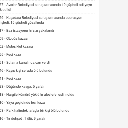
Alınmalı?
37 -
Avcılar Belediyesi soruşturmasında 12 şüpheli adliyeye
k edildi
9.12.2025 10:11
29 -
Kuşadası Belediyesi soruşturmasında operasyon
İNCİ GÜL AKÖL
işledi: 15 şüpheli gözaltında
Trump Keşke Adana'yı da Ziyaret Etse...
17 -
Baz istasyonu hırsızı yakalandı
06.07.2026 13:00
09 -
Otobüs kazası
02 -
Motosiklet kazası
ADEM AKÖL
55 -
Feci kaza
Esed Destekçilerinin Yüzüne Vurulan
Şamar: Sednaya
51 -
Sulama kanalında can verdi
11.12.2024 12:30
46 -
Kayıp kişi serada ölü bulundu
DR. EKREM ASLAN
41 -
Feci kaza
Gerçek Ne, Algı Ne? "Beraber
23 -
Düğünde kavga: 5 yaralı
Yürüyoruz" Cümlesinin Peşinden
18 -
Nargile kömürü yüklü tır alevlere teslim oldu
19.07.2025 12:45
10 -
Yaya geçidinde feci kaza
GÖNÜL MENEKŞE
03 -
Park halindeki araçta bir kişi ölü bulundu
Şifacının Yolu
16 -
Tır dehşeti: 1 ölü, 9 yaralı
04.11.2025 12:56