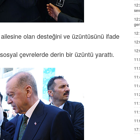
12:
sev
12:
gen
12:
er ailesine olan desteğini ve üzüntüsünü ifade
12:
12:
 sosyal çevrelerde derin bir üzüntü yarattı.
11:
11:
11:
11:
11:
11:
11:
11:
17: