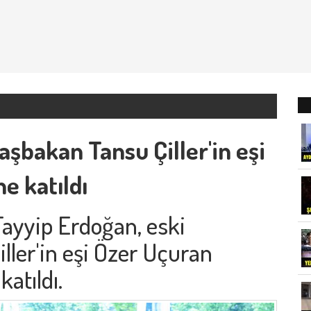
şbakan Tansu Çiller'in eşi
ne katıldı
yyip Erdoğan, eski
ller'in eşi Özer Uçuran
katıldı.