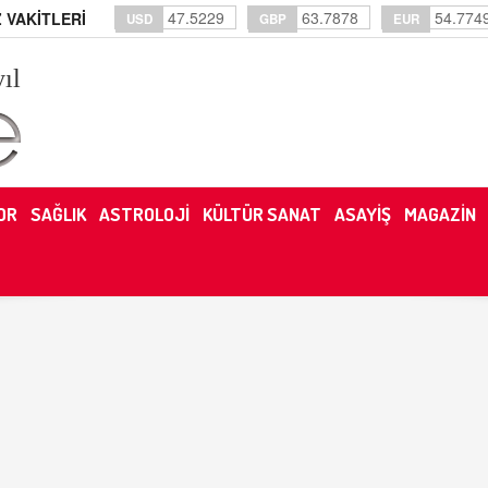
47.5229
63.7878
54.774
 VAKİTLERİ
USD
GBP
EUR
yıl
OR
SAĞLIK
ASTROLOJİ
KÜLTÜR SANAT
ASAYİŞ
MAGAZİN