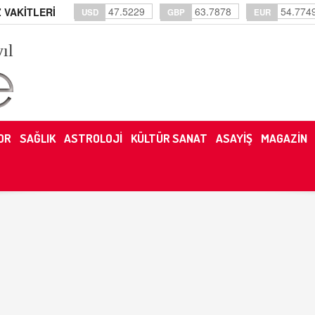
47.5229
63.7878
54.774
 VAKİTLERİ
USD
GBP
EUR
yıl
OR
SAĞLIK
ASTROLOJİ
KÜLTÜR SANAT
ASAYİŞ
MAGAZİN