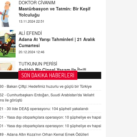
13.11.2024 22:51
ALİ EFENDİ
Adana At Yarışı Tahminleri | 21 Aralık
Cumartesi
20.12.2024 12:46
TUTKUNUN PERİSİ
Sağlıklı Bir Cinsel Yaşam ile İlgili
Bilinmesi Gerekenler
08.11.2024 13:16
FARUK ÖNALAN
SON DAKİKA HABERLERİ
Tezkere Onaylanmasaydı…
30 -
Bakan Çiftçi: Hedefimiz huzurlu ve güçlü bir Türkiye
2 Kasım 2021 Salı 00:11
52 -
Cumhurbaşkanı Erdoğan, Suudi Arabistan'da Veliaht
ns ile görüştü
AV. DOĞAN CAN DOĞAN
21 -
30 ilde DEAŞ operasyonu: 104 şüpheli yakalandı
Kişisel verilerin korunması ve dijital
hukukun gelişimi
01 -
Yasa dışı otoparkçılara operasyon: 10 şüpheliye ev hapsi
15.09.2025 16:17
01 -
Yasa dışı otoparkçılara operasyon: 10 şüpheliye ev hapsi
49 -
Adana Altın Koza'nın Orhan Kemal Emek Ödülleri
SEHER EREK