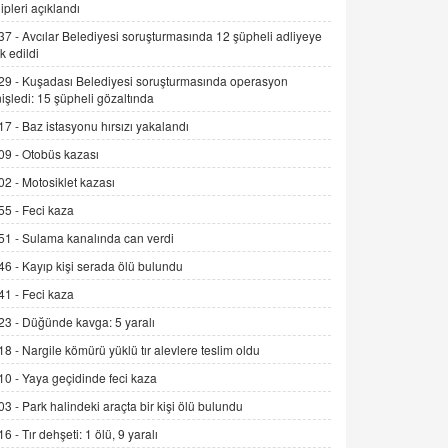
ipleri açıklandı
Kış Ayları Geldi, Hangi Önlemler
Alınmalı?
37 -
Avcılar Belediyesi soruşturmasında 12 şüpheli adliyeye
k edildi
9.12.2025 10:11
29 -
Kuşadası Belediyesi soruşturmasında operasyon
İNCİ GÜL AKÖL
işledi: 15 şüpheli gözaltında
Trump Keşke Adana'yı da Ziyaret Etse...
17 -
Baz istasyonu hırsızı yakalandı
06.07.2026 13:00
09 -
Otobüs kazası
02 -
Motosiklet kazası
ADEM AKÖL
55 -
Feci kaza
Esed Destekçilerinin Yüzüne Vurulan
Şamar: Sednaya
51 -
Sulama kanalında can verdi
11.12.2024 12:30
46 -
Kayıp kişi serada ölü bulundu
DR. EKREM ASLAN
41 -
Feci kaza
Gerçek Ne, Algı Ne? "Beraber
23 -
Düğünde kavga: 5 yaralı
Yürüyoruz" Cümlesinin Peşinden
18 -
Nargile kömürü yüklü tır alevlere teslim oldu
19.07.2025 12:45
10 -
Yaya geçidinde feci kaza
GÖNÜL MENEKŞE
03 -
Park halindeki araçta bir kişi ölü bulundu
Şifacının Yolu
16 -
Tır dehşeti: 1 ölü, 9 yaralı
04.11.2025 12:56