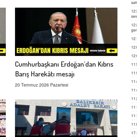
sah
12:
sev
12:
gen
12:
12:
12:
Cumhurbaşkanı Erdoğan'dan Kıbrıs
11:
Barış Harekâtı mesajı
11:
11:
20 Temmuz 2026 Pazartesi
11:
11:
11:
11:
11:
17: