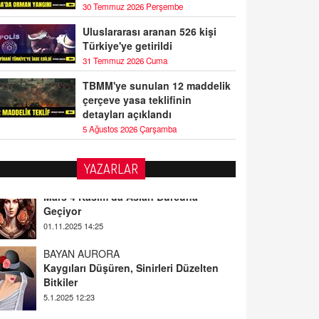
30 Temmuz 2026 Perşembe
Uluslararası aranan 526 kişi
Türkiye'ye getirildi
31 Temmuz 2026 Cuma
TBMM'ye sunulan 12 maddelik
çerçeve yasa teklifinin
detayları açıklandı
5 Ağustos 2026 Çarşamba
YAZARLAR
BAYAN AURORA
Kaygıları Düşüren, Sinirleri Düzelten
Bitkiler
5.1.2025 12:23
DOKTOR CİVANIM
Mastürbasyon ve Tatmin: Bir Keşif
Yolculuğu