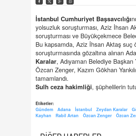
İstanbul Cumhuriyet Başsavcılığı
n
yolsuzluk soruşturması, Aziz İhsan Ak
soruşturması ve Büyükçekmece Belediye
Bu kapsamda, Aziz İhsan Aktaş suç ö
soruşturmasında gözaltına alınan Ad
Karalar
, Adıyaman Belediye Başkan 
Özcan Zenger, Kazım Gökhan Yankılıç 
tamamlandı.
Sulh ceza hakimliği
, şüphelilerin tu
Etiketler:
Gündem
Adana
İstanbul
Zeydan Karalar
Gö
Kayhan
Rabil Artan
Özcan Zenger
Özcan Ze