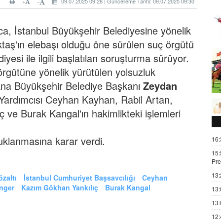
+
09.07.2025 09:28 | Güncelleme Tarihi: 09.07.2025 09:30
-
ca, İstanbul Büyükşehir Belediyesine yönelik
taş'ın elebaşı olduğu öne sürülen suç örgütü
si ile ilgili başlatılan soruşturma sürüyor.
rgütüne yönelik yürütülen yolsuzluk
ana Büyükşehir Belediye Başkanı
Zeydan
Yardımcısı Ceyhan Kayhan, Rabil Artan,
ve Burak Kangal'ın hakimlikteki işlemleri
tuklanmasına karar verdi.
16:
15:
Pre
13:
zaltı
İstanbul Cumhuriyet Başsavcılığı
Ceyhan
nger
Kazım Gökhan Yankılıç
Burak Kangal
13:
13:
12: