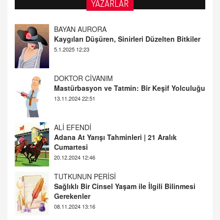
YAZARLAR
DOKTOR CİVANIM
Mastürbasyon ve Tatmin: Bir Keşif Yolculuğu
13.11.2024 22:51
ALİ EFENDİ
Adana At Yarışı Tahminleri | 21 Aralık
Cumartesi
20.12.2024 12:46
TUTKUNUN PERİSİ
Sağlıklı Bir Cinsel Yaşam ile İlgili Bilinmesi
Gerekenler
08.11.2024 13:16
FARUK ÖNALAN
Tezkere Onaylanmasaydı…
2 Kasım 2021 Salı 00:11