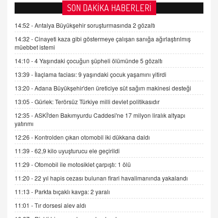
AV. DOĞAN CAN DOĞAN
SON DAKİKA HABERLERİ
Kişisel verilerin korunması ve dijital hukukun
gelişimi
14:52 -
Antalya Büyükşehir soruşturmasında 2 gözaltı
15.09.2025 16:17
14:32 -
Cinayeti kaza gibi göstermeye çalışan sanığa ağırlaştırılmış
müebbet istemi
SEHER EREK
14:10 -
4 Yaşındaki çocuğun şüpheli ölümünde 5 gözaltı
Kış Ayları Geldi, Hangi Önlemler Alınmalı?
13:39 -
İlaçlama faciası: 9 yaşındaki çocuk yaşamını yitirdi
9.12.2025 10:11
13:20 -
Adana Büyükşehir'den üreticiye süt sağım makinesi desteği
13:05 -
Gürlek: Terörsüz Türkiye milli devlet politikasıdır
İNCİ GÜL AKÖL
Trump Keşke Adana'yı da Ziyaret Etse...
12:35 -
ASKİ'den Bakımyurdu Caddesi'ne 17 milyon liralık altyapı
06.07.2026 13:00
yatırımı
12:26 -
Kontrolden çıkan otomobil iki dükkana daldı
11:39 -
62,9 kilo uyuşturucu ele geçirildi
ADEM AKÖL
Esed Destekçilerinin Yüzüne Vurulan Şamar:
11:29 -
Otomobil ile motosiklet çarpıştı: 1 ölü
Sednaya
11:20 -
22 yıl hapis cezası bulunan firari havalimanında yakalandı
11.12.2024 12:30
11:13 -
Parkta bıçaklı kavga: 2 yaralı
DR. EKREM ASLAN
11:01 -
Tır dorsesi alev aldı
Gerçek Ne, Algı Ne? "Beraber Yürüyoruz"