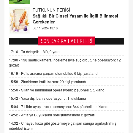
Gerekenler
08.11.2024 13:16
FARUK ÖNALAN
Tezkere Onaylanmasaydı…
2 Kasım 2021 Salı 00:11
SON DAKİKA HABERLERİ
AV. DOĞAN CAN DOĞAN
17:16 -
Tır dehşeti: 1 ölü, 9 yaralı
Kişisel verilerin korunması ve dijital hukukun
17:00 -
198 saatlik kamera incelemesiyle suç örgütüne operasyon: 12
gelişimi
gözaltı
15.09.2025 16:17
16:19 -
Polis aracına çarpan otomobilde 6 kişi yaralandı
SEHER EREK
15:58 -
Zincirleme trafik kazası: 29 kişi yaralandı
Kış Ayları Geldi, Hangi Önlemler Alınmalı?
15:50 -
Silah ve mühimmat operasyonu: 2 şüpheli tutuklandı
9.12.2025 10:11
15:42 -
Yasa dışı bahis operasyonu: 1 tutuklama
15:04 -
71 ilde uyuşturucu operasyonu: 844 şüpheli tutuklandı
İNCİ GÜL AKÖL
14:52 -
Antalya Büyükşehir soruşturmasında 2 gözaltı
Trump Keşke Adana'yı da Ziyaret Etse...
06.07.2026 13:00
14:32 -
Cinayeti kaza gibi göstermeye çalışan sanığa ağırlaştırılmış
müebbet istemi