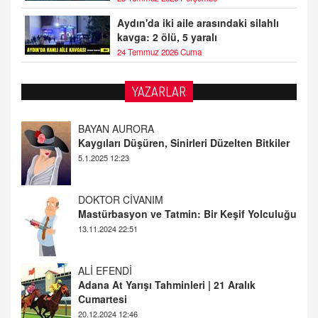
Aydın'da iki aile arasındaki silahlı
kavga: 2 ölü, 5 yaralı
24 Temmuz 2026 Cuma
BAYAN AURORA
YAZARLAR
Kaygıları Düşüren, Sinirleri Düzelten Bitkiler
5.1.2025 12:23
DOKTOR CİVANIM
Mastürbasyon ve Tatmin: Bir Keşif Yolculuğu
13.11.2024 22:51
ALİ EFENDİ
Adana At Yarışı Tahminleri | 21 Aralık
Cumartesi
20.12.2024 12:46
TUTKUNUN PERİSİ
Sağlıklı Bir Cinsel Yaşam ile İlgili Bilinmesi