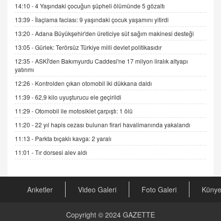
14:10 -
4 Yaşındaki çocuğun şüpheli ölümünde 5 gözaltı
ADEM AKÖL
13:39 -
İlaçlama faciası: 9 yaşındaki çocuk yaşamını yitirdi
Esed Destekçilerinin Yüzüne Vurulan Şamar:
Sednaya
13:20 -
Adana Büyükşehir'den üreticiye süt sağım makinesi desteği
11.12.2024 12:30
13:05 -
Gürlek: Terörsüz Türkiye milli devlet politikasıdır
DR. EKREM ASLAN
12:35 -
ASKİ'den Bakımyurdu Caddesi'ne 17 milyon liralık altyapı
yatırımı
Gerçek Ne, Algı Ne? "Beraber Yürüyoruz"
Cümlesinin Peşinden
12:26 -
Kontrolden çıkan otomobil iki dükkana daldı
19.07.2025 12:45
11:39 -
62,9 kilo uyuşturucu ele geçirildi
GÖNÜL MENEKŞE
11:29 -
Otomobil ile motosiklet çarpıştı: 1 ölü
Şifacının Yolu
11:20 -
22 yıl hapis cezası bulunan firari havalimanında yakalandı
04.11.2025 12:56
11:13 -
Parkta bıçaklı kavga: 2 yaralı
11:01 -
Tır dorsesi alev aldı
AV. RÜMEYSA ÖZKALE
Kira Uyuşmazlıklarında Dava Açmadan Önce
Arabulucuya Başvuru Şartı
Anketler
Video Galeri
Foto Galeri
Küny
23.09.2023 16:30
CAN UĞURATEŞ
Copyright © 2024
GAZETTE
Değişen yapısıyla Suriye