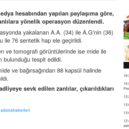
edya hesabından yapılan paylaşıma göre,
zanlılara yönelik operasyon düzenlendi.
asyonda yakalanan A.A. (34) ile A.G'nin (36)
ile 76 sentetik hap ele geçirildi.
n ve tomografi görüntülerinde ise mide ile
 bulunduğu tespit edildi.
 mide ve bağırsağından 88 kapsül halinde
16:
ldı.
15:
adliyeye
sevk edilen zanlılar, çıkarıldıkları
Pre
13:
13:
adanahaberleri
13:
12:
sah