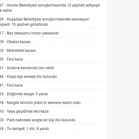
Alınmalı?
37 -
Avcılar Belediyesi soruşturmasında 12 şüpheli adliyeye
k edildi
9.12.2025 10:11
29 -
Kuşadası Belediyesi soruşturmasında operasyon
İNCİ GÜL AKÖL
işledi: 15 şüpheli gözaltında
Trump Keşke Adana'yı da Ziyaret Etse...
17 -
Baz istasyonu hırsızı yakalandı
06.07.2026 13:00
09 -
Otobüs kazası
02 -
Motosiklet kazası
ADEM AKÖL
55 -
Feci kaza
Esed Destekçilerinin Yüzüne Vurulan
Şamar: Sednaya
51 -
Sulama kanalında can verdi
11.12.2024 12:30
46 -
Kayıp kişi serada ölü bulundu
DR. EKREM ASLAN
41 -
Feci kaza
Gerçek Ne, Algı Ne? "Beraber
23 -
Düğünde kavga: 5 yaralı
Yürüyoruz" Cümlesinin Peşinden
18 -
Nargile kömürü yüklü tır alevlere teslim oldu
19.07.2025 12:45
10 -
Yaya geçidinde feci kaza
GÖNÜL MENEKŞE
03 -
Park halindeki araçta bir kişi ölü bulundu
Şifacının Yolu
16 -
Tır dehşeti: 1 ölü, 9 yaralı
04.11.2025 12:56