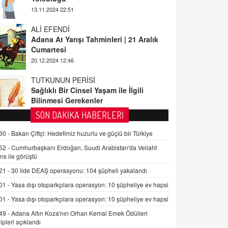
ALİ EFENDİ
Adana At Yarışı Tahminleri | 21 Aralık
Cumartesi
20.12.2024 12:46
TUTKUNUN PERİSİ
Sağlıklı Bir Cinsel Yaşam ile İlgili
Bilinmesi Gerekenler
08.11.2024 13:16
FARUK ÖNALAN
SON DAKİKA HABERLERİ
Tezkere Onaylanmasaydı…
30 -
Bakan Çiftçi: Hedefimiz huzurlu ve güçlü bir Türkiye
2 Kasım 2021 Salı 00:11
52 -
Cumhurbaşkanı Erdoğan, Suudi Arabistan'da Veliaht
ns ile görüştü
AV. DOĞAN CAN DOĞAN
21 -
30 ilde DEAŞ operasyonu: 104 şüpheli yakalandı
Kişisel verilerin korunması ve dijital
hukukun gelişimi
01 -
Yasa dışı otoparkçılara operasyon: 10 şüpheliye ev hapsi
15.09.2025 16:17
01 -
Yasa dışı otoparkçılara operasyon: 10 şüpheliye ev hapsi
49 -
Adana Altın Koza'nın Orhan Kemal Emek Ödülleri
SEHER EREK
ipleri açıklandı
Kış Ayları Geldi, Hangi Önlemler