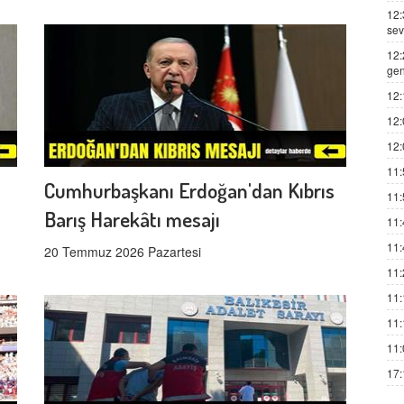
12:
sev
12:
gen
12:
12:
12:
11:
Cumhurbaşkanı Erdoğan'dan Kıbrıs
11:
Barış Harekâtı mesajı
11:
11:
20 Temmuz 2026 Pazartesi
11:
11:
11:
11:
17: