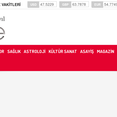
47.5229
63.7878
54.774
 VAKİTLERİ
USD
GBP
EUR
yıl
OR
SAĞLIK
ASTROLOJİ
KÜLTÜR SANAT
ASAYİŞ
MAGAZİN