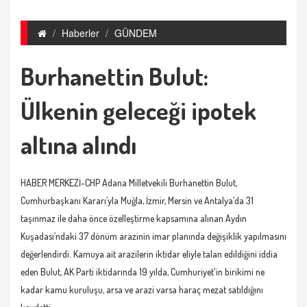
Haberler
GÜNDEM
Burhanettin Bulut:
Ülkenin geleceği ipotek
altına alındı
HABER MERKEZİ-CHP Adana Milletvekili Burhanettin Bulut,
Cumhurbaşkanı Kararı’yla Muğla, İzmir, Mersin ve Antalya’da 31
taşınmaz ile daha önce özelleştirme kapsamına alınan Aydın
Kuşadası’ndaki 37 dönüm arazinin imar planında değişiklik yapılmasını
değerlendirdi. Kamuya ait arazilerin iktidar eliyle talan edildiğini iddia
eden Bulut, AK Parti iktidarında 19 yılda, Cumhuriyet'in birikimi ne
kadar kamu kuruluşu, arsa ve arazi varsa haraç mezat satıldığını