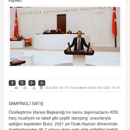
kaydetti.
+
03.9.2021 06:15 | Güncelleme Tarihi: 03.9.2021 06:15
-
DAMPİNGLİ SATIŞ
Özelleştirme İdaresi Başkanlığı’nın kamu taşınmazlarını KDV,
harç muafiyeti ve taksit gibi çeşitli ‘damping’ unsurlarıyla
sattığını kaydeden Bulut, 2021 yılı Ocak-Haziran döneminde
özelleştirmeden 86,7 milyon dolar gelir elde edildiğini belirtti.