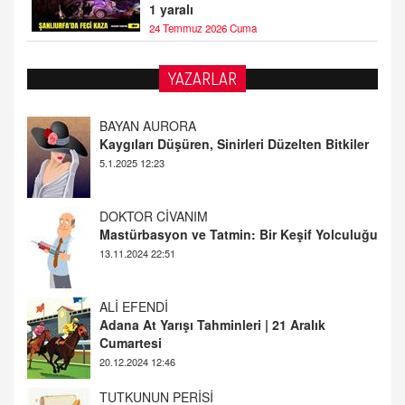
1 yaralı
24 Temmuz 2026 Cuma
YAZARLAR
DOKTOR CİVANIM
Mastürbasyon ve Tatmin: Bir Keşif Yolculuğu
13.11.2024 22:51
ALİ EFENDİ
Adana At Yarışı Tahminleri | 21 Aralık
Cumartesi
20.12.2024 12:46
TUTKUNUN PERİSİ
Sağlıklı Bir Cinsel Yaşam ile İlgili Bilinmesi
Gerekenler
08.11.2024 13:16
FARUK ÖNALAN