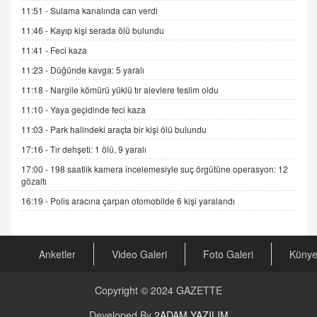
11.12.2024 12:30
11:51 -
Sulama kanalında can verdi
DR. EKREM ASLAN
11:46 -
Kayıp kişi serada ölü bulundu
Gerçek Ne, Algı Ne? "Beraber Yürüyoruz"
11:41 -
Feci kaza
Cümlesinin Peşinden
11:23 -
Düğünde kavga: 5 yaralı
19.07.2025 12:45
11:18 -
Nargile kömürü yüklü tır alevlere teslim oldu
GÖNÜL MENEKŞE
11:10 -
Yaya geçidinde feci kaza
Şifacının Yolu
11:03 -
Park halindeki araçta bir kişi ölü bulundu
04.11.2025 12:56
17:16 -
Tır dehşeti: 1 ölü, 9 yaralı
17:00 -
198 saatlik kamera incelemesiyle suç örgütüne operasyon: 12
AV. RÜMEYSA ÖZKALE
gözaltı
Kira Uyuşmazlıklarında Dava Açmadan Önce
Arabulucuya Başvuru Şartı
16:19 -
Polis aracına çarpan otomobilde 6 kişi yaralandı
23.09.2023 16:30
CAN UĞURATEŞ
Anketler
Video Galeri
Foto Galeri
Küny
Değişen yapısıyla Suriye
16.12.2024 14:16
Copyright © 2024
GAZETTE
GÜNLÜK BURÇ YORUMU
Developed By
2ADAM YAZILIM