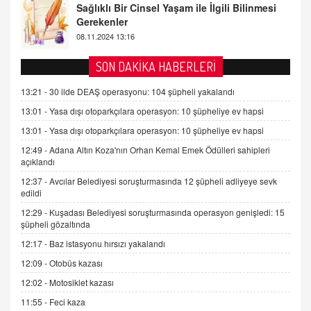
Tezkere Onaylanmasaydı…
2 Kasım 2021 Salı 00:11
AV. DOĞAN CAN DOĞAN
SON DAKİKA HABERLERİ
Kişisel verilerin korunması ve dijital hukukun
gelişimi
13:21 -
30 ilde DEAŞ operasyonu: 104 şüpheli yakalandı
15.09.2025 16:17
13:01 -
Yasa dışı otoparkçılara operasyon: 10 şüpheliye ev hapsi
13:01 -
Yasa dışı otoparkçılara operasyon: 10 şüpheliye ev hapsi
SEHER EREK
Kış Ayları Geldi, Hangi Önlemler Alınmalı?
12:49 -
Adana Altın Koza'nın Orhan Kemal Emek Ödülleri sahipleri
açıklandı
9.12.2025 10:11
12:37 -
Avcılar Belediyesi soruşturmasında 12 şüpheli adliyeye sevk
edildi
İNCİ GÜL AKÖL
12:29 -
Kuşadası Belediyesi soruşturmasında operasyon genişledi: 15
Trump Keşke Adana'yı da Ziyaret Etse...
şüpheli gözaltında
06.07.2026 13:00
12:17 -
Baz istasyonu hırsızı yakalandı
12:09 -
Otobüs kazası
ADEM AKÖL
12:02 -
Motosiklet kazası
Esed Destekçilerinin Yüzüne Vurulan Şamar:
Sednaya
11:55 -
Feci kaza