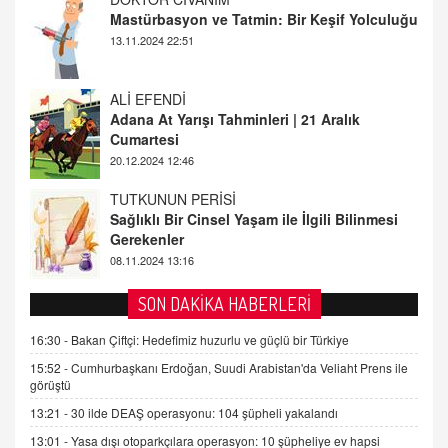
Adana At Yarışı Tahminleri | 21 Aralık
Cumartesi
20.12.2024 12:46
TUTKUNUN PERİSİ
Sağlıklı Bir Cinsel Yaşam ile İlgili Bilinmesi
Gerekenler
08.11.2024 13:16
FARUK ÖNALAN
Tezkere Onaylanmasaydı…
2 Kasım 2021 Salı 00:11
AV. DOĞAN CAN DOĞAN
SON DAKİKA HABERLERİ
Kişisel verilerin korunması ve dijital hukukun
gelişimi
16:30 -
Bakan Çiftçi: Hedefimiz huzurlu ve güçlü bir Türkiye
15.09.2025 16:17
15:52 -
Cumhurbaşkanı Erdoğan, Suudi Arabistan'da Veliaht Prens ile
görüştü
SEHER EREK
13:21 -
30 ilde DEAŞ operasyonu: 104 şüpheli yakalandı
Kış Ayları Geldi, Hangi Önlemler Alınmalı?
13:01 -
Yasa dışı otoparkçılara operasyon: 10 şüpheliye ev hapsi
9.12.2025 10:11