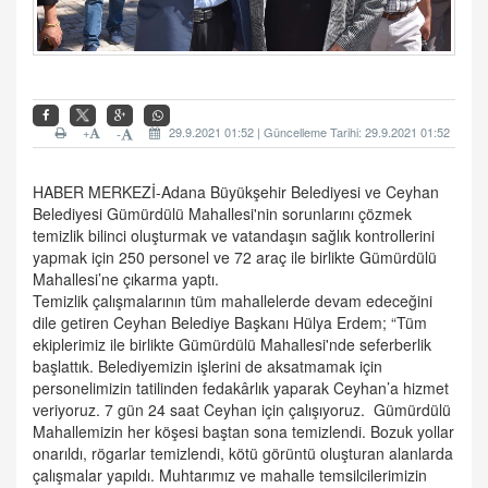
+
29.9.2021 01:52 | Güncelleme Tarihi: 29.9.2021 01:52
-
HABER MERKEZİ-Adana Büyükşehir Belediyesi ve Ceyhan
Belediyesi Gümürdülü Mahallesi'nin sorunlarını çözmek
temizlik bilinci oluşturmak ve vatandaşın sağlık kontrollerini
yapmak için 250 personel ve 72 araç ile birlikte Gümürdülü
Mahallesi’ne çıkarma yaptı.
Temizlik çalışmalarının tüm mahallelerde devam edeceğini
dile getiren Ceyhan Belediye Başkanı Hülya Erdem; “Tüm
ekiplerimiz ile birlikte Gümürdülü Mahallesi'nde seferberlik
başlattık. Belediyemizin işlerini de aksatmamak için
personelimizin tatilinden fedakârlık yaparak Ceyhan’a hizmet
veriyoruz. 7 gün 24 saat Ceyhan için çalışıyoruz. Gümürdülü
Mahallemizin her köşesi baştan sona temizlendi. Bozuk yollar
onarıldı, rögarlar temizlendi, kötü görüntü oluşturan alanlarda
çalışmalar yapıldı. Muhtarımız ve mahalle temsilcilerimizin