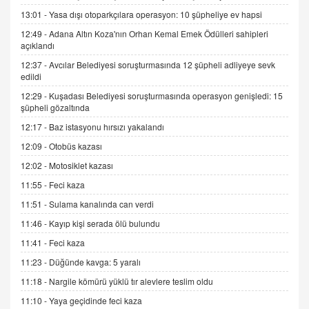
13:01 -
Yasa dışı otoparkçılara operasyon: 10 şüpheliye ev hapsi
12:49 -
Adana Altın Koza'nın Orhan Kemal Emek Ödülleri sahipleri
İNCİ GÜL AKÖL
açıklandı
Trump Keşke Adana'yı da Ziyaret Etse...
06.07.2026 13:00
12:37 -
Avcılar Belediyesi soruşturmasında 12 şüpheli adliyeye sevk
edildi
12:29 -
Kuşadası Belediyesi soruşturmasında operasyon genişledi: 15
ADEM AKÖL
şüpheli gözaltında
Esed Destekçilerinin Yüzüne Vurulan Şamar:
12:17 -
Baz istasyonu hırsızı yakalandı
Sednaya
12:09 -
Otobüs kazası
11.12.2024 12:30
12:02 -
Motosiklet kazası
DR. EKREM ASLAN
11:55 -
Feci kaza
Gerçek Ne, Algı Ne? "Beraber Yürüyoruz"
Cümlesinin Peşinden
11:51 -
Sulama kanalında can verdi
19.07.2025 12:45
11:46 -
Kayıp kişi serada ölü bulundu
GÖNÜL MENEKŞE
11:41 -
Feci kaza
Şifacının Yolu
11:23 -
Düğünde kavga: 5 yaralı
04.11.2025 12:56
11:18 -
Nargile kömürü yüklü tır alevlere teslim oldu
11:10 -
Yaya geçidinde feci kaza