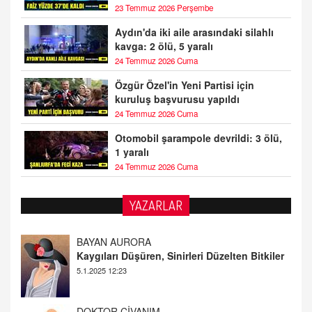
23 Temmuz 2026 Perşembe
Aydın'da iki aile arasındaki silahlı
kavga: 2 ölü, 5 yaralı
24 Temmuz 2026 Cuma
Özgür Özel'in Yeni Partisi için
kuruluş başvurusu yapıldı
24 Temmuz 2026 Cuma
Otomobil şarampole devrildi: 3 ölü,
1 yaralı
24 Temmuz 2026 Cuma
YAZARLAR
DOKTOR CİVANIM
Mastürbasyon ve Tatmin: Bir Keşif Yolculuğu
13.11.2024 22:51
ALİ EFENDİ