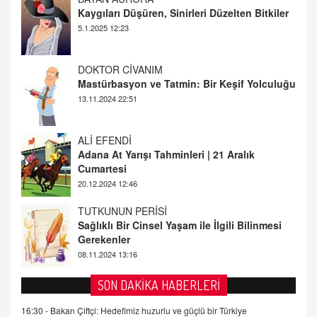
Mastürbasyon ve Tatmin: Bir Keşif Yolculuğu
13.11.2024 22:51
ALİ EFENDİ
Adana At Yarışı Tahminleri | 21 Aralık
Cumartesi
20.12.2024 12:46
TUTKUNUN PERİSİ
Sağlıklı Bir Cinsel Yaşam ile İlgili Bilinmesi
Gerekenler
08.11.2024 13:16
FARUK ÖNALAN
Tezkere Onaylanmasaydı…
2 Kasım 2021 Salı 00:11
AV. DOĞAN CAN DOĞAN
SON DAKİKA HABERLERİ
Kişisel verilerin korunması ve dijital hukukun
gelişimi
16:30 -
Bakan Çiftçi: Hedefimiz huzurlu ve güçlü bir Türkiye