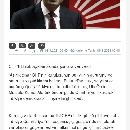
+
09.9.2021 03:40 | Güncelleme Tarihi: 09.9.2021 03:40
-
CHP’li Bulut, açıklamasında şunlara yer verdi:
“Asırlık çınar CHP’nin kuruluşunun 98. yılının gururunu ve
onurunu yaşadıklarını belirten Bulut, “Partimiz, 98 yıl önce
bugün çağdaş Türkiye’nin temellerini atmış, Ulu Önder
Mustafa Kemal Atatürk önderliğinde Cumhuriyet’i kurarak,
Türkiye demokrasisini inşa etmiştir” dedi.
Kuruluş ve kurtuluşun partisi CHP’nin ilk günkü gibi aynı ruhla
Türkiye Cumhuriyeti'nin bağımsız, çağdaş bir devlet olarak
var olması, güçlenmesi ve halkın mutluluğu için mücadele