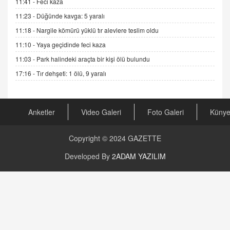
GÖNÜL MENEKŞE
11:41 -
Feci kaza
Şifacının Yolu
11:23 -
Düğünde kavga: 5 yaralı
04.11.2025 12:56
11:18 -
Nargile kömürü yüklü tır alevlere teslim oldu
11:10 -
Yaya geçidinde feci kaza
AV. RÜMEYSA ÖZKALE
11:03 -
Park halindeki araçta bir kişi ölü bulundu
Kira Uyuşmazlıklarında Dava Açmadan Önce
Arabulucuya Başvuru Şartı
17:16 -
Tır dehşeti: 1 ölü, 9 yaralı
23.09.2023 16:30
CAN UĞURATEŞ
Anketler
Video Galeri
Foto Galeri
Küny
Değişen yapısıyla Suriye
16.12.2024 14:16
Copyright © 2024
GAZETTE
GÜNLÜK BURÇ YORUMU
Developed By
2ADAM YAZILIM
Günlük Burç Yorumu | 22 Kasım 2024: Koç,
Boğa, İkizler ve Daha Fazlası!
20.11.2024 17:44
PEARL SİRİUS
Mars 4 Kasım’da Aslan Burcuna Geçiyor
01.11.2025 14:25