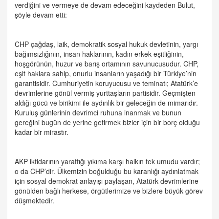
verdiğini ve vermeye de devam edeceğini kaydeden Bulut,
şöyle devam etti:
CHP çağdaş, laik, demokratik sosyal hukuk devletinin, yargı
bağımsızlığının, insan haklarının, kadın erkek eşitliğinin,
hoşgörünün, huzur ve barış ortamının savunucusudur. CHP,
eşit haklara sahip, onurlu insanların yaşadığı bir Türkiye’nin
garantisidir. Cumhuriyetin koruyucusu ve teminatı; Atatürk’e
devrimlerine gönül vermiş yurttaşların partisidir. Geçmişten
aldığı gücü ve birikimi ile aydınlık bir geleceğin de mimarıdır.
Kuruluş günlerinin devrimci ruhuna inanmak ve bunun
gereğini bugün de yerine getirmek bizler için bir borç olduğu
kadar bir mirastır.
AKP iktidarının yarattığı yıkıma karşı halkın tek umudu vardır;
o da CHP’dir. Ülkemizin boğulduğu bu karanlığı aydınlatmak
için sosyal demokrat anlayışı paylaşan, Atatürk devrimlerine
gönülden bağlı herkese, örgütlerimize ve bizlere büyük görev
düşmektedir.