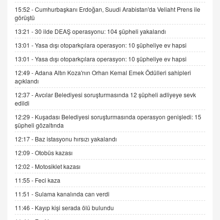
15.09.2025 16:17
15:52 -
Cumhurbaşkanı Erdoğan, Suudi Arabistan'da Veliaht Prens ile
görüştü
SEHER EREK
13:21 -
30 ilde DEAŞ operasyonu: 104 şüpheli yakalandı
Kış Ayları Geldi, Hangi Önlemler Alınmalı?
13:01 -
Yasa dışı otoparkçılara operasyon: 10 şüpheliye ev hapsi
9.12.2025 10:11
13:01 -
Yasa dışı otoparkçılara operasyon: 10 şüpheliye ev hapsi
12:49 -
Adana Altın Koza'nın Orhan Kemal Emek Ödülleri sahipleri
İNCİ GÜL AKÖL
açıklandı
Trump Keşke Adana'yı da Ziyaret Etse...
06.07.2026 13:00
12:37 -
Avcılar Belediyesi soruşturmasında 12 şüpheli adliyeye sevk
edildi
12:29 -
Kuşadası Belediyesi soruşturmasında operasyon genişledi: 15
ADEM AKÖL
şüpheli gözaltında
Esed Destekçilerinin Yüzüne Vurulan Şamar:
12:17 -
Baz istasyonu hırsızı yakalandı
Sednaya
12:09 -
Otobüs kazası
11.12.2024 12:30
12:02 -
Motosiklet kazası
DR. EKREM ASLAN
11:55 -
Feci kaza
Gerçek Ne, Algı Ne? "Beraber Yürüyoruz"
Cümlesinin Peşinden
11:51 -
Sulama kanalında can verdi
19.07.2025 12:45
11:46 -
Kayıp kişi serada ölü bulundu