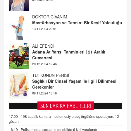
ALİ EFENDİ
Adana At Yarışı Tahminleri | 21 Aralık
Cumartesi
20.12.2024 12:46
TUTKUNUN PERİSİ
Sağlıklı Bir Cinsel Yaşam ile İlgili Bilinmesi
Gerekenler
08.11.2024 13:16
FARUK ÖNALAN
Tezkere Onaylanmasaydı…
2 Kasım 2021 Salı 00:11
AV. DOĞAN CAN DOĞAN
SON DAKİKA HABERLERİ
Kişisel verilerin korunması ve dijital hukukun
gelişimi
17:00 -
198 saatlik kamera incelemesiyle suç örgütüne operasyon: 12
gözaltı
15.09.2025 16:17
16:19 -
Polis aracına çarpan otomobilde 6 kişi yaralandı