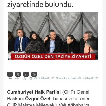
ziyaretinde bulundu.
+
29.12.2024 00:02 | Güncelleme Tarihi: 29.12.2024 00:02
-
Cumhuriyet Halk Partisi
(CHP) Genel
Başkanı
Özgür Özel
, babası vefat eden
CHP Malatya Milletvekili Veli Ağbaba’ya