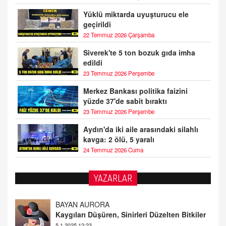
Yüklü miktarda uyuşturucu ele
geçirildi
22 Temmuz 2026 Çarşamba
Siverek'te 5 ton bozuk gıda imha
edildi
23 Temmuz 2026 Perşembe
Merkez Bankası politika faizini
yüzde 37'de sabit bıraktı
23 Temmuz 2026 Perşembe
Aydın'da iki aile arasındaki silahlı
kavga: 2 ölü, 5 yaralı
24 Temmuz 2026 Cuma
YAZARLAR
DOKTOR CİVANIM
Mastürbasyon ve Tatmin: Bir Keşif Yolculuğu
13.11.2024 22:51