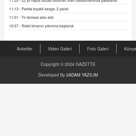
11:20 -
22 yıl hapis cezası bulunan firari havalimanında yakalandı
04.11.2025 12:56
11:13 -
Parkta bıçaklı kavga: 2 yaralı
11:01 -
Tır dorsesi alev aldı
AV. RÜMEYSA ÖZKALE
Kira Uyuşmazlıklarında Dava Açmadan Önce
10:37 -
Riskli binanın yıkımına başlandı
Arabulucuya Başvuru Şartı
23.09.2023 16:30
Anketler
Video Galeri
Foto Galeri
Küny
CAN UĞURATEŞ
Değişen yapısıyla Suriye
16.12.2024 14:16
Copyright © 2024
GAZETTE
Developed By
2ADAM YAZILIM
GÜNLÜK BURÇ YORUMU
Günlük Burç Yorumu | 22 Kasım 2024: Koç,
Boğa, İkizler ve Daha Fazlası!
20.11.2024 17:44
PEARL SİRİUS
Mars 4 Kasım’da Aslan Burcuna Geçiyor
01.11.2025 14:25