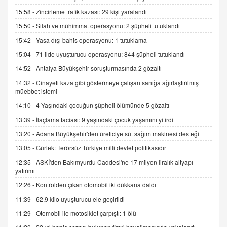
SEHER EREK
15:58 -
Zincirleme trafik kazası: 29 kişi yaralandı
Kış Ayları Geldi, Hangi Önlemler Alınmalı?
15:50 -
Silah ve mühimmat operasyonu: 2 şüpheli tutuklandı
9.12.2025 10:11
15:42 -
Yasa dışı bahis operasyonu: 1 tutuklama
15:04 -
71 ilde uyuşturucu operasyonu: 844 şüpheli tutuklandı
İNCİ GÜL AKÖL
Trump Keşke Adana'yı da Ziyaret Etse...
14:52 -
Antalya Büyükşehir soruşturmasında 2 gözaltı
06.07.2026 13:00
14:32 -
Cinayeti kaza gibi göstermeye çalışan sanığa ağırlaştırılmış
müebbet istemi
14:10 -
4 Yaşındaki çocuğun şüpheli ölümünde 5 gözaltı
ADEM AKÖL
Esed Destekçilerinin Yüzüne Vurulan Şamar:
13:39 -
İlaçlama faciası: 9 yaşındaki çocuk yaşamını yitirdi
Sednaya
13:20 -
Adana Büyükşehir'den üreticiye süt sağım makinesi desteği
11.12.2024 12:30
13:05 -
Gürlek: Terörsüz Türkiye milli devlet politikasıdır
DR. EKREM ASLAN
12:35 -
ASKİ'den Bakımyurdu Caddesi'ne 17 milyon liralık altyapı
Gerçek Ne, Algı Ne? "Beraber Yürüyoruz"
yatırımı
Cümlesinin Peşinden
12:26 -
Kontrolden çıkan otomobil iki dükkana daldı
19.07.2025 12:45
11:39 -
62,9 kilo uyuşturucu ele geçirildi
GÖNÜL MENEKŞE
11:29 -
Otomobil ile motosiklet çarpıştı: 1 ölü
Şifacının Yolu