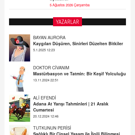
5 Ağustos 2026 Çarşamba
YAZARLAR
DOKTOR CİVANIM
Mastürbasyon ve Tatmin: Bir Keşif Yolculuğu
13.11.2024 22:51
ALİ EFENDİ
Adana At Yarışı Tahminleri | 21 Aralık
Cumartesi
20.12.2024 12:46
TUTKUNUN PERİSİ
Sağlıklı Bir Cinsel Yaşam ile İlgili Bilinmesi
Gerekenler
08.11.2024 13:16
FARUK ÖNALAN
Tezkere Onaylanmasaydı…