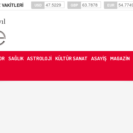
47.5229
63.7878
54.774
 VAKİTLERİ
USD
GBP
EUR
yıl
OR
SAĞLIK
ASTROLOJİ
KÜLTÜR SANAT
ASAYİŞ
MAGAZİN