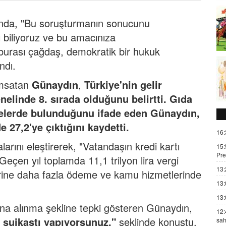
ında, "Bu soruşturmanın sonucunu
ı biliyoruz ve bu amacınıza
urası çağdaş, demokratik bir hukuk
ndı.
ımsatan
Günaydın
,
Türkiye'nin gelir
nelinde 8. sırada olduğunu belirtti. Gıda
elerde bulunduğunu ifade eden Günaydın,
e 27,2'ye çıktığını kaydetti.
16:
rını eleştirerek, "Vatandaşın kredi kartı
15:
Pre
 Geçen yıl toplamda 11,1 trilyon lira vergi
13:
lerine daha fazla ödeme ve kamu hizmetlerinde
13:
13:
ına alınma şekline tepki gösteren Günaydın,
12:
 suikastı yapıyorsunuz,"
şeklinde konuştu.
sah