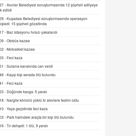
Alınmalı?
37 -
Avcılar Belediyesi soruşturmasında 12 şüpheli adliyeye
k edildi
9.12.2025 10:11
29 -
Kuşadası Belediyesi soruşturmasında operasyon
İNCİ GÜL AKÖL
işledi: 15 şüpheli gözaltında
Trump Keşke Adana'yı da Ziyaret Etse...
17 -
Baz istasyonu hırsızı yakalandı
06.07.2026 13:00
09 -
Otobüs kazası
02 -
Motosiklet kazası
ADEM AKÖL
55 -
Feci kaza
Esed Destekçilerinin Yüzüne Vurulan
Şamar: Sednaya
51 -
Sulama kanalında can verdi
11.12.2024 12:30
46 -
Kayıp kişi serada ölü bulundu
DR. EKREM ASLAN
41 -
Feci kaza
Gerçek Ne, Algı Ne? "Beraber
23 -
Düğünde kavga: 5 yaralı
Yürüyoruz" Cümlesinin Peşinden
18 -
Nargile kömürü yüklü tır alevlere teslim oldu
19.07.2025 12:45
10 -
Yaya geçidinde feci kaza
GÖNÜL MENEKŞE
03 -
Park halindeki araçta bir kişi ölü bulundu
Şifacının Yolu
16 -
Tır dehşeti: 1 ölü, 9 yaralı
04.11.2025 12:56