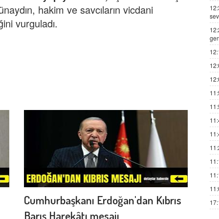
ünaydın, hakim ve savcıların vicdani
12:
sev
ini vurguladı.
12:
gen
12:
12:
12:
11:
11:
11:
11:
11:
11:
11:
11:
Cumhurbaşkanı Erdoğan'dan Kıbrıs
17:
Barış Harekâtı mesajı