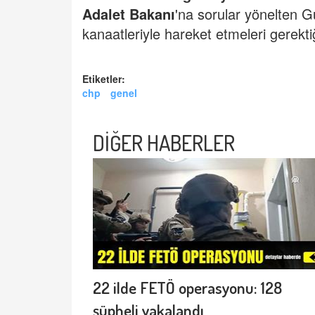
Adalet Bakanı
'na sorular yönelten G
kanaatleriyle hareket etmeleri gerektiğ
Etiketler:
chp
genel
DİĞER HABERLER
22 ilde FETÖ operasyonu: 128
şüpheli yakalandı