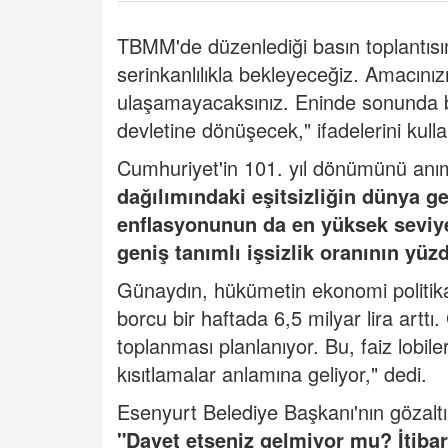
TBMM'de düzenlediği basın toplantıs
serinkanlılıkla bekleyeceğiz. Amacınız
ulaşamayacaksınız. Eninde sonunda b
devletine dönüşecek," ifadelerini kulla
Cumhuriyet'in 101. yıl dönümünü an
dağılımındaki eşitsizliğin dünya ge
enflasyonunun da en yüksek seviy
geniş tanımlı işsizlik oranının yüzd
Günaydın, hükümetin ekonomi politikala
borcu bir haftada 6,5 milyar lira arttı.
toplanması planlanıyor. Bu, faiz lobi
kısıtlamalar anlamına geliyor," dedi.
Esenyurt Belediye Başkanı'nın gözalt
"Davet etseniz gelmiyor mu? İtibar