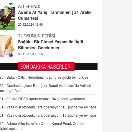
ALİ EFENDİ
Adana At Yarışı Tahminleri | 21 Aralık
Cumartesi
20.12.2024 12:46
TUTKUNUN PERİSİ
Sağlıklı Bir Cinsel Yaşam ile İlgili
Bilinmesi Gerekenler
08.11.2024 13:16
FARUK ÖNALAN
SON DAKİKA HABERLERİ
Tezkere Onaylanmasaydı…
30 -
Bakan Çiftçi: Hedefimiz huzurlu ve güçlü bir Türkiye
2 Kasım 2021 Salı 00:11
52 -
Cumhurbaşkanı Erdoğan, Suudi Arabistan'da Veliaht
ns ile görüştü
AV. DOĞAN CAN DOĞAN
21 -
30 ilde DEAŞ operasyonu: 104 şüpheli yakalandı
Kişisel verilerin korunması ve dijital
hukukun gelişimi
01 -
Yasa dışı otoparkçılara operasyon: 10 şüpheliye ev hapsi
15.09.2025 16:17
01 -
Yasa dışı otoparkçılara operasyon: 10 şüpheliye ev hapsi
49 -
Adana Altın Koza'nın Orhan Kemal Emek Ödülleri
SEHER EREK
ipleri açıklandı
Kış Ayları Geldi, Hangi Önlemler