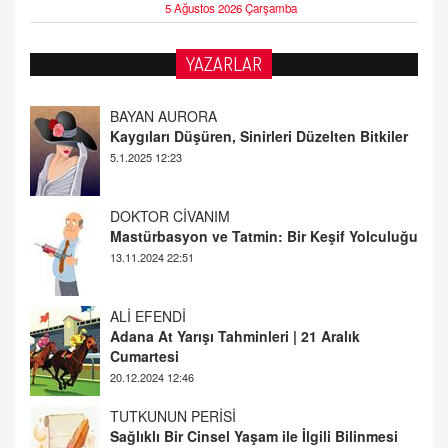
5 Ağustos 2026 Çarşamba
YAZARLAR
DOKTOR CİVANIM
Mastürbasyon ve Tatmin: Bir Keşif Yolculuğu
13.11.2024 22:51
ALİ EFENDİ
Adana At Yarışı Tahminleri | 21 Aralık
Cumartesi
20.12.2024 12:46
TUTKUNUN PERİSİ
Sağlıklı Bir Cinsel Yaşam ile İlgili Bilinmesi
Gerekenler
08.11.2024 13:16
FARUK ÖNALAN
Tezkere Onaylanmasaydı…