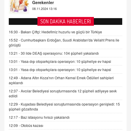
2 Kasım 2021 Salı 00:11
AV. DOĞAN CAN DOĞAN
SON DAKİKA HABERLERİ
Kişisel verilerin korunması ve dijital hukukun
gelişimi
16:30 -
Bakan Çiftçi: Hedefimiz huzurlu ve güçlü bir Türkiye
15.09.2025 16:17
15:52 -
Cumhurbaşkanı Erdoğan, Suudi Arabistan'da Veliaht Prens ile
görüştü
SEHER EREK
13:21 -
30 ilde DEAŞ operasyonu: 104 şüpheli yakalandı
Kış Ayları Geldi, Hangi Önlemler Alınmalı?
13:01 -
Yasa dışı otoparkçılara operasyon: 10 şüpheliye ev hapsi
9.12.2025 10:11
13:01 -
Yasa dışı otoparkçılara operasyon: 10 şüpheliye ev hapsi
12:49 -
Adana Altın Koza'nın Orhan Kemal Emek Ödülleri sahipleri
İNCİ GÜL AKÖL
açıklandı
Trump Keşke Adana'yı da Ziyaret Etse...
06.07.2026 13:00
12:37 -
Avcılar Belediyesi soruşturmasında 12 şüpheli adliyeye sevk
edildi
12:29 -
Kuşadası Belediyesi soruşturmasında operasyon genişledi: 15
ADEM AKÖL
şüpheli gözaltında
Esed Destekçilerinin Yüzüne Vurulan Şamar:
12:17 -
Baz istasyonu hırsızı yakalandı
Sednaya
12:09 -
Otobüs kazası
11.12.2024 12:30