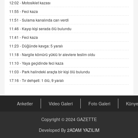
12:02 -
Motosiklet kazası
DR. EKREM ASLAN
11:55 -
Feci kaza
Gerçek Ne, Algı Ne? "Beraber Yürüyoruz"
Cümlesinin Peşinden
11:51 -
Sulama kanalında can verdi
19.07.2025 12:45
11:46 -
Kayıp kişi serada ölü bulundu
GÖNÜL MENEKŞE
11:41 -
Feci kaza
Şifacının Yolu
11:23 -
Düğünde kavga: 5 yaralı
04.11.2025 12:56
11:18 -
Nargile kömürü yüklü tır alevlere teslim oldu
11:10 -
Yaya geçidinde feci kaza
AV. RÜMEYSA ÖZKALE
11:03 -
Park halindeki araçta bir kişi ölü bulundu
Kira Uyuşmazlıklarında Dava Açmadan Önce
Arabulucuya Başvuru Şartı
17:16 -
Tır dehşeti: 1 ölü, 9 yaralı
23.09.2023 16:30
CAN UĞURATEŞ
Anketler
Video Galeri
Foto Galeri
Küny
Değişen yapısıyla Suriye
16.12.2024 14:16
Copyright © 2024
GAZETTE
GÜNLÜK BURÇ YORUMU
Developed By
2ADAM YAZILIM
Günlük Burç Yorumu | 22 Kasım 2024: Koç,