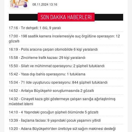
AV. DOĞAN CAN DOĞAN
SON DAKİKA HABERLERİ
Kişisel verilerin korunması ve dijital hukukun
gelişimi
17:16 -
Tır dehşeti: 1 ölü, 9 yaralı
15.09.2025 16:17
17:00 -
198 saatlik kamera incelemesiyle suç örgütüne operasyon: 12
gözaltı
SEHER EREK
16:19 -
Polis aracına çarpan otomobilde 6 kişi yaralandı
Kış Ayları Geldi, Hangi Önlemler Alınmalı?
15:58 -
Zincirleme trafik kazası: 29 kişi yaralandı
9.12.2025 10:11
15:50 -
Silah ve mühimmat operasyonu: 2 şüpheli tutuklandı
15:42 -
Yasa dışı bahis operasyonu: 1 tutuklama
İNCİ GÜL AKÖL
Trump Keşke Adana'yı da Ziyaret Etse...
15:04 -
71 ilde uyuşturucu operasyonu: 844 şüpheli tutuklandı
06.07.2026 13:00
14:52 -
Antalya Büyükşehir soruşturmasında 2 gözaltı
14:32 -
Cinayeti kaza gibi göstermeye çalışan sanığa ağırlaştırılmış
müebbet istemi
ADEM AKÖL
Esed Destekçilerinin Yüzüne Vurulan Şamar:
14:10 -
4 Yaşındaki çocuğun şüpheli ölümünde 5 gözaltı
Sednaya
13:39 -
İlaçlama faciası: 9 yaşındaki çocuk yaşamını yitirdi
11.12.2024 12:30
13:20 -
Adana Büyükşehir'den üreticiye süt sağım makinesi desteği