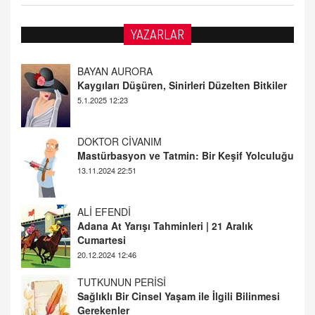
YAZARLAR
DOKTOR CİVANIM
Mastürbasyon ve Tatmin: Bir Keşif Yolculuğu
13.11.2024 22:51
ALİ EFENDİ
Adana At Yarışı Tahminleri | 21 Aralık
Cumartesi
20.12.2024 12:46
TUTKUNUN PERİSİ
Sağlıklı Bir Cinsel Yaşam ile İlgili Bilinmesi
Gerekenler
08.11.2024 13:16
FARUK ÖNALAN
Tezkere Onaylanmasaydı…
2 Kasım 2021 Salı 00:11