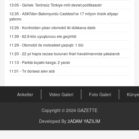
DR. EKREM ASLAN
13:05 -
Gürlek: Terörsüz Türkiye milli devlet politikasıdır
Gerçek Ne, Algı Ne? "Beraber Yürüyoruz"
12:35 -
ASKİ'den Bakımyurdu Caddesi'ne 17 milyon liralık altyapı
Cümlesinin Peşinden
yatırımı
19.07.2025 12:45
12:26 -
Kontrolden çıkan otomobil iki dükkana daldı
GÖNÜL MENEKŞE
11:39 -
62,9 kilo uyuşturucu ele geçirildi
Şifacının Yolu
11:29 -
Otomobil ile motosiklet çarpıştı: 1 ölü
04.11.2025 12:56
11:20 -
22 yıl hapis cezası bulunan firari havalimanında yakalandı
11:13 -
Parkta bıçaklı kavga: 2 yaralı
AV. RÜMEYSA ÖZKALE
Kira Uyuşmazlıklarında Dava Açmadan Önce
11:01 -
Tır dorsesi alev aldı
Arabulucuya Başvuru Şartı
23.09.2023 16:30
Anketler
Video Galeri
Foto Galeri
Küny
CAN UĞURATEŞ
Değişen yapısıyla Suriye
16.12.2024 14:16
Copyright © 2024
GAZETTE
Developed By
2ADAM YAZILIM
GÜNLÜK BURÇ YORUMU
Günlük Burç Yorumu | 22 Kasım 2024: Koç,
Boğa, İkizler ve Daha Fazlası!