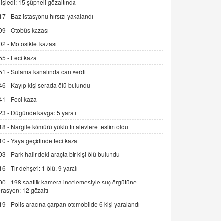
işledi: 15 şüpheli gözaltında
Alınmalı?
17 -
Baz istasyonu hırsızı yakalandı
9.12.2025 10:11
09 -
Otobüs kazası
İNCİ GÜL AKÖL
02 -
Motosiklet kazası
Trump Keşke Adana'yı da Ziyaret Etse...
06.07.2026 13:00
55 -
Feci kaza
51 -
Sulama kanalında can verdi
ADEM AKÖL
46 -
Kayıp kişi serada ölü bulundu
Esed Destekçilerinin Yüzüne Vurulan
41 -
Feci kaza
Şamar: Sednaya
23 -
Düğünde kavga: 5 yaralı
11.12.2024 12:30
18 -
Nargile kömürü yüklü tır alevlere teslim oldu
DR. EKREM ASLAN
10 -
Yaya geçidinde feci kaza
Gerçek Ne, Algı Ne? "Beraber
Yürüyoruz" Cümlesinin Peşinden
03 -
Park halindeki araçta bir kişi ölü bulundu
19.07.2025 12:45
16 -
Tır dehşeti: 1 ölü, 9 yaralı
00 -
198 saatlik kamera incelemesiyle suç örgütüne
GÖNÜL MENEKŞE
rasyon: 12 gözaltı
Şifacının Yolu
19 -
Polis aracına çarpan otomobilde 6 kişi yaralandı
04.11.2025 12:56