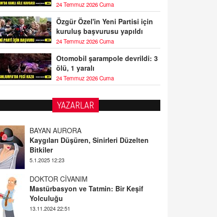
24 Temmuz 2026 Cuma
Özgür Özel'in Yeni Partisi için
kuruluş başvurusu yapıldı
24 Temmuz 2026 Cuma
Otomobil şarampole devrildi: 3
ölü, 1 yaralı
24 Temmuz 2026 Cuma
YAZARLAR
BAYAN AURORA
Kaygıları Düşüren, Sinirleri Düzelten
Bitkiler
5.1.2025 12:23
DOKTOR CİVANIM
Mastürbasyon ve Tatmin: Bir Keşif
Yolculuğu
13.11.2024 22:51