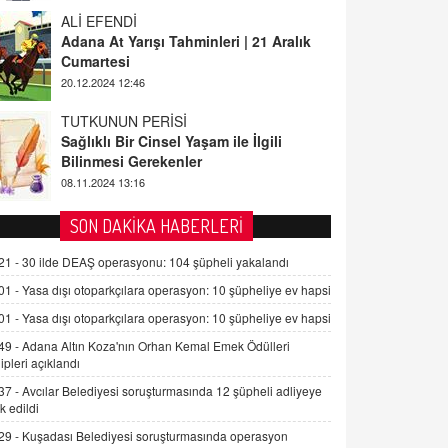
ALİ EFENDİ
Adana At Yarışı Tahminleri | 21 Aralık
Cumartesi
20.12.2024 12:46
TUTKUNUN PERİSİ
Sağlıklı Bir Cinsel Yaşam ile İlgili
Bilinmesi Gerekenler
08.11.2024 13:16
FARUK ÖNALAN
SON DAKİKA HABERLERİ
Tezkere Onaylanmasaydı…
21 -
30 ilde DEAŞ operasyonu: 104 şüpheli yakalandı
2 Kasım 2021 Salı 00:11
01 -
Yasa dışı otoparkçılara operasyon: 10 şüpheliye ev hapsi
01 -
Yasa dışı otoparkçılara operasyon: 10 şüpheliye ev hapsi
AV. DOĞAN CAN DOĞAN
Kişisel verilerin korunması ve dijital
49 -
Adana Altın Koza'nın Orhan Kemal Emek Ödülleri
hukukun gelişimi
ipleri açıklandı
15.09.2025 16:17
37 -
Avcılar Belediyesi soruşturmasında 12 şüpheli adliyeye
k edildi
SEHER EREK
29 -
Kuşadası Belediyesi soruşturmasında operasyon
Kış Ayları Geldi, Hangi Önlemler