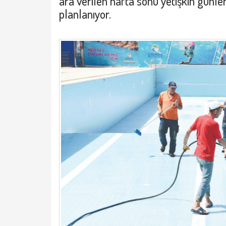
ara verilen hafta sonu yetişkin günle
planlanıyor.