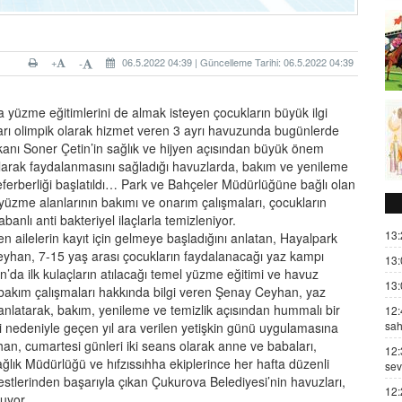
+
06.5.2022 04:39 | Güncelleme Tarihi: 06.5.2022 04:39
-
 yüzme eğitimlerini de almak isteyen çocukların büyük ilgi
yarı olimpik olarak hizmet veren 3 ayrı havuzunda bugünlerde
kanı Soner Çetin’in sağlık ve hijyen açısından büyük önem
 olarak faydalanmasını sağladığı havuzlarda, bakım ve yenileme
 seferberliği başlatıldı… Park ve Bahçeler Müdürlüğüne bağlı olan
yüzme alanlarının bakımı ve onarım çalışmaları, çocukların
tabanlı anti bakteriyel ilaçlarla temizleniyor.
13:
n ailelerin kayıt için gelmeye başladığını anlatan, Hayalpark
yhan, 7-15 yaş arası çocukların faydalanacağı yaz kampı
13:
n’da ilk kulaçların atılacağı temel yüzme eğitimi ve havuz
13:
e bakım çalışmaları hakkında bilgi veren Şenay Ceyhan, yaz
 anlatarak, bakım, yenileme ve temizlik açısından hummalı bir
12:
sah
mi nedeniyle geçen yıl ara verilen yetişkin günü uygulamasına
an, cumartesi günleri iki seans olarak anne ve babaları,
12:
ağlık Müdürlüğü ve hıfzıssıhha ekiplerince her hafta düzenli
sev
testlerinden başarıyla çıkan Çukurova Belediyesi’nin havuzları,
12:
pluyor.