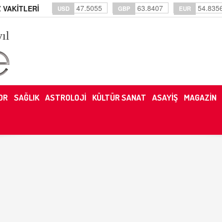
47.5055
63.8407
54.835
 VAKİTLERİ
USD
GBP
EUR
yıl
OR
SAĞLIK
ASTROLOJİ
KÜLTÜR SANAT
ASAYİŞ
MAGAZİN