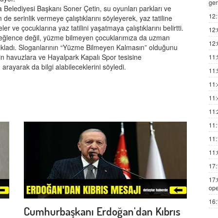
gen
a Belediyesi Başkanı Soner Çetin, su oyunları parkları ve
12:
e serinlik vermeye çalıştıklarını söyleyerek, yaz tatiline
 ve çocuklarına yaz tatilini yaşatmaya çalıştıklarını belirtti.
12:
 eğlence değil, yüzme bilmeyen çocuklarımıza da uzman
12:
açıkladı. Sloganlarının “Yüzme Bilmeyen Kalmasın” olduğunu
çin havuzlara ve Hayalpark Kapalı Spor tesisine
11:
rayarak da bilgi alabileceklerini söyledi.
11:
11:
11:
11:
11:
11:
11:
17:
17:
ope
16:
Cumhurbaşkanı Erdoğan'dan Kıbrıs