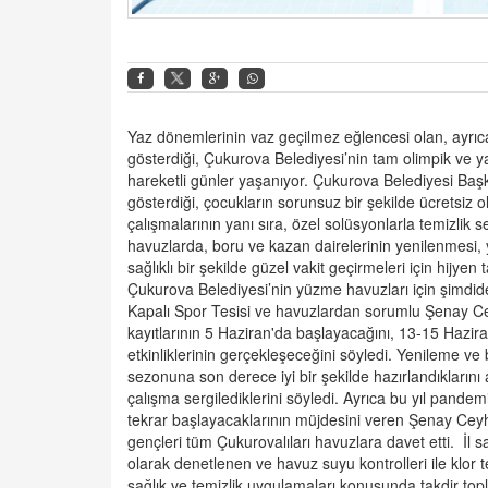
Yaz dönemlerinin vaz geçilmez eğlencesi olan, ayrıca
gösterdiği, Çukurova Belediyesi’nin tam olimpik ve 
hareketli günler yaşanıyor. Çukurova Belediyesi Baş
gösterdiği, çocukların sorunsuz bir şekilde ücretsiz
çalışmalarının yanı sıra, özel solüsyonlarla temizlik
havuzlarda, boru ve kazan dairelerinin yenilenmesi, 
sağlıklı bir şekilde güzel vakit geçirmeleri için hijyen 
Çukurova Belediyesi’nin yüzme havuzları için şimdide
Kapalı Spor Tesisi ve havuzlardan sorumlu Şenay Ce
kayıtlarının 5 Haziran'da başlayacağını, 13-15 Hazira
etkinliklerinin gerçekleşeceğini söyledi. Yenileme v
sezonuna son derece iyi bir şekilde hazırlandıklarını
çalışma sergilediklerini söyledi. Ayrıca bu yıl pande
tekrar başlayacaklarının müjdesini veren Şenay Ceyh
gençleri tüm Çukurovalıları havuzlara davet etti. İl s
olarak denetlenen ve havuz suyu kontrolleri ile klor 
sağlık ve temizlik uygulamaları konusunda takdir to