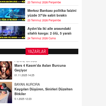
23 Temmuz 2026 Perşembe
Merkez Bankası politika faizini
yüzde 37'de sabit bıraktı
23 Temmuz 2026 Perşembe
Aydın'da iki aile arasındaki
silahlı kavga: 2 ölü, 5 yaralı
24 Temmuz 2026 Cuma
YAZARLAR
BAYAN AURORA
Kaygıları Düşüren, Sinirleri Düzelten
Bitkiler
5.1.2025 12:23
DOKTOR CİVANIM
Mastürbasyon ve Tatmin: Bir Keşif
Yolculuğu
13.11.2024 22:51