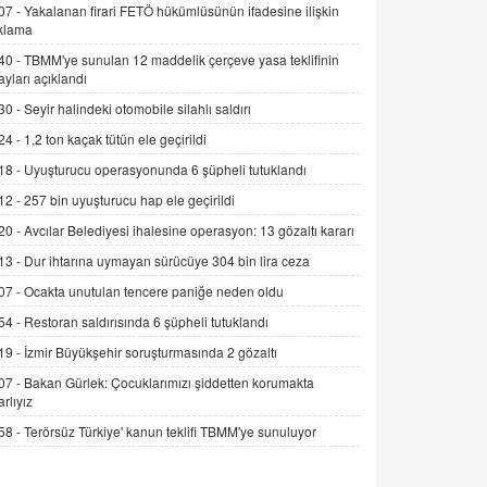
07 -
Yakalanan firari FETÖ hükümlüsünün ifadesine ilişkin
Alınmalı?
klama
9.12.2025 10:11
40 -
TBMM'ye sunulan 12 maddelik çerçeve yasa teklifinin
ayları açıklandı
İNCİ GÜL AKÖL
Trump Keşke Adana'yı da Ziyaret Etse...
30 -
Seyir halindeki otomobile silahlı saldırı
06.07.2026 13:00
24 -
1,2 ton kaçak tütün ele geçirildi
18 -
Uyuşturucu operasyonunda 6 şüpheli tutuklandı
ADEM AKÖL
12 -
257 bin uyuşturucu hap ele geçirildi
Esed Destekçilerinin Yüzüne Vurulan
20 -
Avcılar Belediyesi ihalesine operasyon: 13 gözaltı kararı
Şamar: Sednaya
11.12.2024 12:30
13 -
Dur ihtarına uymayan sürücüye 304 bin lira ceza
07 -
Ocakta unutulan tencere paniğe neden oldu
DR. EKREM ASLAN
Gerçek Ne, Algı Ne? "Beraber
54 -
Restoran saldırısında 6 şüpheli tutuklandı
Yürüyoruz" Cümlesinin Peşinden
19 -
İzmir Büyükşehir soruşturmasında 2 gözaltı
19.07.2025 12:45
07 -
Bakan Gürlek: Çocuklarımızı şiddetten korumakta
arlıyız
GÖNÜL MENEKŞE
Şifacının Yolu
58 -
Terörsüz Türkiye' kanun teklifi TBMM'ye sunuluyor
04.11.2025 12:56