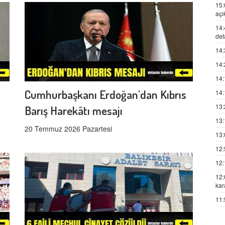
15:
açı
14:
det
14:
14:
14:
Cumhurbaşkanı Erdoğan'dan Kıbrıs
14:
13:
Barış Harekâtı mesajı
13:
20 Temmuz 2026 Pazartesi
13:
12:
12:
12:
kar
11: