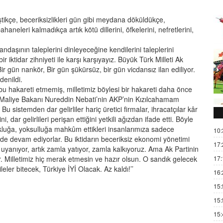
eştikçe, beceriksizlikleri gün gibi meydana döküldükçe,
aneleri kalmadıkça artık kötü dillerini, öfkelerini, nefretlerini,
daşının taleplerini dinleyeceğine kendilerini taleplerini
iktidar zihniyeti ile karşı karşıyayız. Büyük Türk Milleti Ak
 Bir gün nankör, Bir gün şükürsüz, bir gün vicdansız ilan ediliyor.
denildi.
 bu hakareti etmemiş, milletimiz böylesi bir hakareti daha önce
Maliye Bakanı Nureddin Nebati’nin AKP’nin Kızılcahamam
Bu sistemden dar gelirliler hariç üretici firmalar, ihracatçılar kâr
 dar gelirlileri perişan ettiğini yetkili ağızdan ifade etti. Böyle
 Yokluğa, yoksulluğa mahkûm ettikleri insanlarımıza sadece
10:
 de devam ediyorlar. Bu iktidarın beceriksiz ekonomi yönetimi
17:
uyanıyor, artık zamla yatıyor, zamla kalkıyoruz. Ama Ak Partinin
17:
r. Milletimiz hiç merak etmesin ve hazır olsun. O sandık gelecek
leler bitecek, Türkiye İYİ Olacak. Az kaldı!’’
16:
15:
15:
15: