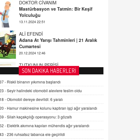
ALİ EFENDİ
Adana At Yarışı Tahminleri | 21 Aralık
Cumartesi
20.12.2024 12:46
TUTKUNUN PERİSİ
Sağlıklı Bir Cinsel Yaşam ile İlgili
Bilinmesi Gerekenler
08.11.2024 13:16
FARUK ÖNALAN
SON DAKİKA HABERLERİ
Tezkere Onaylanmasaydı…
37 -
Riskli binanın yıkımına başlandı
2 Kasım 2021 Salı 00:11
23 -
Seyir halindeki otomobil alevlere teslim oldu
18 -
Otomobil dereye devrildi: 6 yaralı
AV. DOĞAN CAN DOĞAN
Kişisel verilerin korunması ve dijital
20 -
Hamur makinesine kolunu kaptıran işçi ağır yaralandı
hukukun gelişimi
59 -
Silah kaçakçılığı operasyonu: 3 gözaltı
15.09.2025 16:17
52 -
Elektrik akımına kapılan mühendis ağır yaralandı
SEHER EREK
43 -
236 ruhsatsız tabanca ele geçirildi
Kış Ayları Geldi, Hangi Önlemler