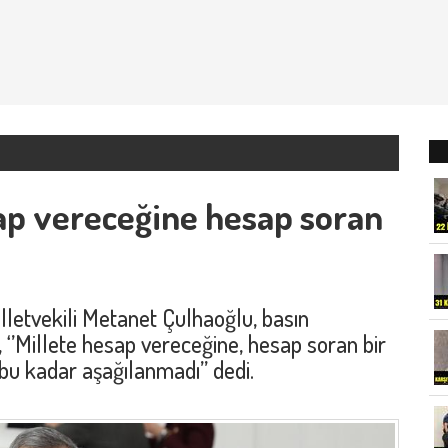
sap vereceğine hesap soran
etvekili Metanet Çulhaoğlu, basın
u, ‘’Millete hesap vereceğine, hesap soran bir
 bu kadar aşağılanmadı’’ dedi.