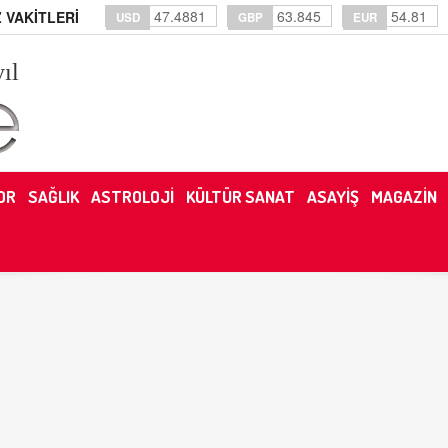
47.4881
63.845
54.81
 VAKİTLERİ
USD
GBP
EUR
yıl
OR
SAĞLIK
ASTROLOJİ
KÜLTÜR SANAT
ASAYİŞ
MAGAZİN