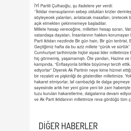
İYİ Partili Çulhaoğlu, şu ifadelere yer verdi:
‘’İktidar mensuplarının sebep oldukları krizler derinl
söyleyecek yalanları, anlatacak masalları, üretecek bah
açık etmekten çekinmemeye başladılar.
Millete hesap vereceğine, milletten hesap soran, Vatan
vatandaşa dayatan, İnsanlarının hakkını korumayan bir 
Parti iktidarı nezdinde Bir gün hain, Bir gün terörist,
Geçtiğimiz hafta da bu aziz millete “çürük ve sürtük” 
Cumhuriyet tarihimizde hiçbir siyasi lider milletimize
hiç görmemiş, yaşamamıştı. Öte yandan, Hazine ve 
kampında, “Enflasyonla birlikte büyümeyi tercih ettik. 
ediyorlar” Diyerek Ak Partinin neye kime hizmet ettiğini,
bir rezaleti ve pişkinliği de gösterdiler milletimize.
hakaret etmiyorlar, laf cambazlığı ile dalga geçmeye
sayesinde artık her yeni güne yeni bir zam haberiyle 
tuzu kuruları hakaretlerine, dalgalarına devam ediyo
ve Ak Parti iktidarının milletimize reva gördüğü tüm çi
DİĞER HABERLER