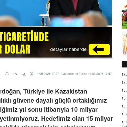
+
14.05.2026 17:57 | Güncelleme Tarihi: 14.05.2026 17:57
-
17:
17:
rdoğan
, Türkiye ile
Kazakistan
16:
15:
ılıklı güvene dayalı güçlü ortaklığımız
15:
ğimiz yıl sonu itibarıyla 10 milyar
15:
a yetinmiyoruz. Hedefimiz olan 15 milyar
15:
açı