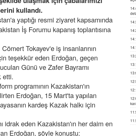
 şekilde ulaşmak için çabalarımızı
erini kullandı.
14:
det
stan'a yaptığı resmi ziyaret kapsamında
14:
akistan İş Forumu kapanış toplantısına
14:
14:
ömert Tokayev'e iş insanlarının
14:
 için teşekkür eden Erdoğan, geçen
13:
13:
nucuları Günü ve Zafer Bayramı
13:
etti.
12:
reform programının Kazakistan'ın
12:
lirten Erdoğan, 15 Mart'ta yapılan
12:
ayasanın kardeş Kazak halkı için
kar
11:
11:
lını idrak eden Kazakistan'ın her daim en
ayan Erdoğan, şöyle konuştu: