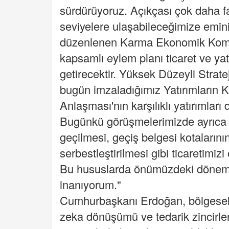
sürdürüyoruz. Açıkçası çok daha fa
seviyelere ulaşabileceğimize emin
düzenlenen Karma Ekonomik Komisy
kapsamlı eylem planı ticaret ve yatı
getirecektir. Yüksek Düzeyli Stratej
bugün imzaladığımız Yatırımların K
Anlaşması'nın karşılıklı yatırımlar
Bugünkü görüşmelerimizde ayrıca K
geçilmesi, geçiş belgesi kotalarının 
serbestleştirilmesi gibi ticaretimiz
Bu hususlarda önümüzdeki dönemd
inanıyorum."
Cumhurbaşkanı Erdoğan, bölgesel ç
zeka dönüşümü ve tedarik zincirleri