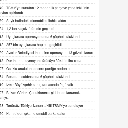
Alınmalı?
40 -
TBMM'ye sunulan 12 maddelik çerçeve yasa teklifinin
9.12.2025 10:11
ayları açıklandı
30 -
Seyir halindeki otomobile silahlı saldırı
İNCİ GÜL AKÖL
Trump Keşke Adana'yı da Ziyaret Etse...
24 -
1,2 ton kaçak tütün ele geçirildi
06.07.2026 13:00
18 -
Uyuşturucu operasyonunda 6 şüpheli tutuklandı
12 -
257 bin uyuşturucu hap ele geçirildi
ADEM AKÖL
20 -
Avcılar Belediyesi ihalesine operasyon: 13 gözaltı kararı
Esed Destekçilerinin Yüzüne Vurulan
13 -
Dur ihtarına uymayan sürücüye 304 bin lira ceza
Şamar: Sednaya
11.12.2024 12:30
07 -
Ocakta unutulan tencere paniğe neden oldu
54 -
Restoran saldırısında 6 şüpheli tutuklandı
DR. EKREM ASLAN
Gerçek Ne, Algı Ne? "Beraber
19 -
İzmir Büyükşehir soruşturmasında 2 gözaltı
Yürüyoruz" Cümlesinin Peşinden
07 -
Bakan Gürlek: Çocuklarımızı şiddetten korumakta
19.07.2025 12:45
arlıyız
58 -
Terörsüz Türkiye' kanun teklifi TBMM'ye sunuluyor
GÖNÜL MENEKŞE
Şifacının Yolu
50 -
Kontrolden çıkan otomobil parka daldı
04.11.2025 12:56