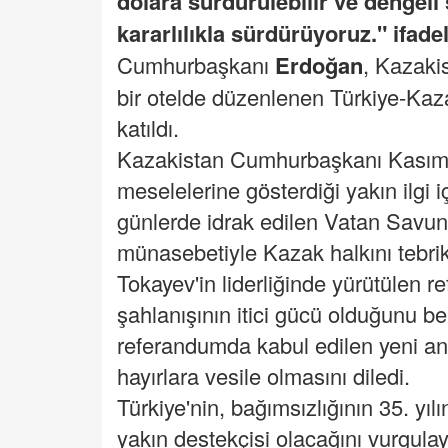
dolara sürdürülebilir ve dengeli
kararlılıkla sürdürüyoruz." ifadel
Cumhurbaşkanı
Erdoğan
, Kazaki
bir otelde düzenlenen Türkiye-Kaz
katıldı.
Kazakistan Cumhurbaşkanı Kasım C
meselelerine gösterdiği yakın ilgi
günlerde idrak edilen Vatan Savu
münasebetiyle Kazak halkını tebrik 
Tokayev'in liderliğinde yürütülen 
şahlanışının itici gücü olduğunu be
referandumda kabul edilen yeni an
hayırlara vesile olmasını diledi.
Türkiye'nin, bağımsızlığının 35. yı
yakın destekçisi olacağını vurgul