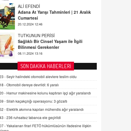
ALİ EFENDİ
Adana At Yarışı Tahminleri | 21 Aralık
Cumartesi
20.12.2024 12:46
TUTKUNUN PERİSİ
Sağlıklı Bir Cinsel Yaşam ile İlgili
Bilinmesi Gerekenler
08.11.2024 13:16
FARUK ÖNALAN
SON DAKİKA HABERLERİ
Tezkere Onaylanmasaydı…
23 -
Seyir halindeki otomobil alevlere teslim oldu
2 Kasım 2021 Salı 00:11
18 -
Otomobil dereye devrildi: 6 yaralı
20 -
Hamur makinesine kolunu kaptıran işçi ağır yaralandı
AV. DOĞAN CAN DOĞAN
Kişisel verilerin korunması ve dijital
59 -
Silah kaçakçılığı operasyonu: 3 gözaltı
hukukun gelişimi
52 -
Elektrik akımına kapılan mühendis ağır yaralandı
15.09.2025 16:17
43 -
236 ruhsatsız tabanca ele geçirildi
SEHER EREK
07 -
Yakalanan firari FETÖ hükümlüsünün ifadesine ilişkin
Kış Ayları Geldi, Hangi Önlemler
klama