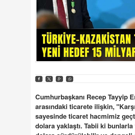
Cumhurbaşkanı Recep Tayyip E
arasındaki ticarete ilişkin, "Karş
sayesinde ticaret hacmimiz geçti
dolara yaklaştı. Tabii ki bunlarl