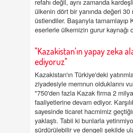
refahı değil, aynı zamanda kardeşli
ülkenin dört bir yanında değeri 30 
üstlendiler. Başarıyla tamamlayıp 
eserlerle ülkemizin gurur kaynağı o
"Kazakistan'ın yapay zeka ala
ediyoruz"
Kazakistan'ın Türkiye'deki yatırım
ziyadesiyle memnun olduklarını vur
"750'den fazla Kazak firma 2 milya
faaliyetlerine devam ediyor. Karşılı
sayesinde ticaret hacmimiz geçtiğim
yaklaştı. Tabii ki bunlarla yetinmi
sürdürülebilir ve dengeli şekilde ul