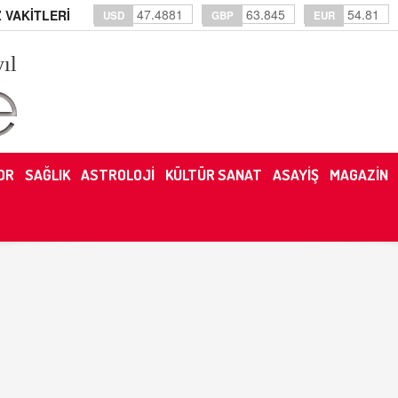
47.4881
63.845
54.81
 VAKİTLERİ
USD
GBP
EUR
yıl
OR
SAĞLIK
ASTROLOJİ
KÜLTÜR SANAT
ASAYİŞ
MAGAZİN