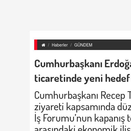
Haberler
GÜNDEM
Cumhurbaşkanı Erdoğa
ticaretinde yeni hedef
Cumhurbaşkanı Recep T
ziyareti kapsamında dü
İş Forumu’nun kapanış to
arasındaki ekonomik iliş