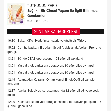
FARUK ÖNALAN
Tezkere Onaylanmasaydı…
2 Kasım 2021 Salı 00:11
AV. DOĞAN CAN DOĞAN
SON DAKİKA HABERLERİ
Kişisel verilerin korunması ve dijital hukukun
gelişimi
16:30 -
Bakan Çiftçi: Hedefimiz huzurlu ve güçlü bir Türkiye
15.09.2025 16:17
15:52 -
Cumhurbaşkanı Erdoğan, Suudi Arabistan'da Veliaht Prens ile
görüştü
SEHER EREK
13:21 -
30 ilde DEAŞ operasyonu: 104 şüpheli yakalandı
Kış Ayları Geldi, Hangi Önlemler Alınmalı?
13:01 -
Yasa dışı otoparkçılara operasyon: 10 şüpheliye ev hapsi
9.12.2025 10:11
13:01 -
Yasa dışı otoparkçılara operasyon: 10 şüpheliye ev hapsi
12:49 -
Adana Altın Koza'nın Orhan Kemal Emek Ödülleri sahipleri
İNCİ GÜL AKÖL
açıklandı
Trump Keşke Adana'yı da Ziyaret Etse...
06.07.2026 13:00
12:37 -
Avcılar Belediyesi soruşturmasında 12 şüpheli adliyeye sevk
edildi
12:29 -
Kuşadası Belediyesi soruşturmasında operasyon genişledi: 15
ADEM AKÖL
şüpheli gözaltında
Esed Destekçilerinin Yüzüne Vurulan Şamar: