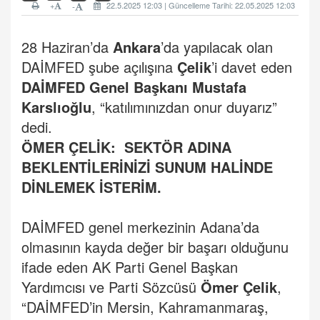
+
22.5.2025 12:03 | Güncelleme Tarihi: 22.05.2025 12:03
-
28 Haziran’da
Ankara
’da yapılacak olan
DAİMFED şube açılışına
Çelik
’i davet eden
DAİMFED Genel Başkanı Mustafa
Karslıoğlu
, “katılımınızdan onur duyarız”
dedi.
ÖMER ÇELİK: SEKTÖR ADINA
BEKLENTİLERİNİZİ SUNUM HALİNDE
DİNLEMEK İSTERİM.
DAİMFED genel merkezinin Adana’da
olmasının kayda değer bir başarı olduğunu
ifade eden AK Parti Genel Başkan
Yardımcısı ve Parti Sözcüsü
Ömer Çelik
,
“DAİMFED’in Mersin, Kahramanmaraş,