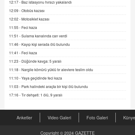
12:17 -
Baz istasyonu hırsızı yakalandı
Sednaya
12:09 -
Otobüs kazası
11.12.2024 12:30
12:02 -
Motosiklet kazası
DR. EKREM ASLAN
11:55 -
Feci kaza
Gerçek Ne, Algı Ne? "Beraber Yürüyoruz"
Cümlesinin Peşinden
11:51 -
Sulama kanalında can verdi
19.07.2025 12:45
11:46 -
Kayıp kişi serada ölü bulundu
GÖNÜL MENEKŞE
11:41 -
Feci kaza
Şifacının Yolu
11:23 -
Düğünde kavga: 5 yaralı
04.11.2025 12:56
11:18 -
Nargile kömürü yüklü tır alevlere teslim oldu
11:10 -
Yaya geçidinde feci kaza
AV. RÜMEYSA ÖZKALE
11:03 -
Park halindeki araçta bir kişi ölü bulundu
Kira Uyuşmazlıklarında Dava Açmadan Önce
Arabulucuya Başvuru Şartı
17:16 -
Tır dehşeti: 1 ölü, 9 yaralı
23.09.2023 16:30
CAN UĞURATEŞ
Anketler
Video Galeri
Foto Galeri
Küny
Değişen yapısıyla Suriye
16.12.2024 14:16
Copyright © 2024
GAZETTE