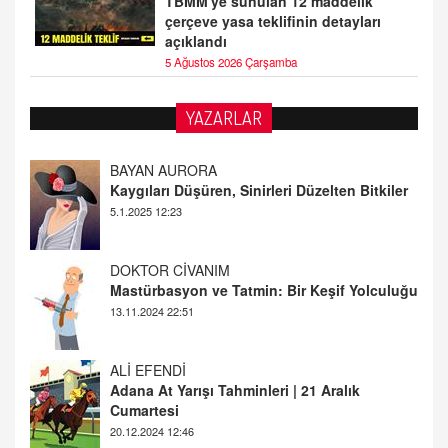
TBMM'ye sunulan 12 maddelik
çerçeve yasa teklifinin detayları
açıklandı
5 Ağustos 2026 Çarşamba
YAZARLAR
DOKTOR CİVANIM
Mastürbasyon ve Tatmin: Bir Keşif Yolculuğu
13.11.2024 22:51
ALİ EFENDİ
Adana At Yarışı Tahminleri | 21 Aralık
Cumartesi
20.12.2024 12:46
TUTKUNUN PERİSİ
Sağlıklı Bir Cinsel Yaşam ile İlgili Bilinmesi
Gerekenler
08.11.2024 13:16