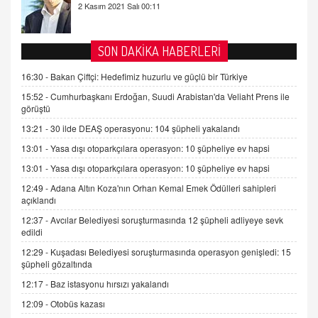
2 Kasım 2021 Salı 00:11
AV. DOĞAN CAN DOĞAN
SON DAKİKA HABERLERİ
Kişisel verilerin korunması ve dijital hukukun
gelişimi
16:30 -
Bakan Çiftçi: Hedefimiz huzurlu ve güçlü bir Türkiye
15.09.2025 16:17
15:52 -
Cumhurbaşkanı Erdoğan, Suudi Arabistan'da Veliaht Prens ile
görüştü
SEHER EREK
13:21 -
30 ilde DEAŞ operasyonu: 104 şüpheli yakalandı
Kış Ayları Geldi, Hangi Önlemler Alınmalı?
9.12.2025 10:11
13:01 -
Yasa dışı otoparkçılara operasyon: 10 şüpheliye ev hapsi
13:01 -
Yasa dışı otoparkçılara operasyon: 10 şüpheliye ev hapsi
İNCİ GÜL AKÖL
12:49 -
Adana Altın Koza'nın Orhan Kemal Emek Ödülleri sahipleri
açıklandı
Trump Keşke Adana'yı da Ziyaret Etse...
06.07.2026 13:00
12:37 -
Avcılar Belediyesi soruşturmasında 12 şüpheli adliyeye sevk
edildi
12:29 -
Kuşadası Belediyesi soruşturmasında operasyon genişledi: 15
ADEM AKÖL
şüpheli gözaltında
Esed Destekçilerinin Yüzüne Vurulan Şamar:
12:17 -
Baz istasyonu hırsızı yakalandı
Sednaya
11.12.2024 12:30
12:09 -
Otobüs kazası