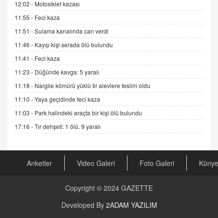
12:02 -
Motosiklet kazası
DR. EKREM ASLAN
11:55 -
Feci kaza
Gerçek Ne, Algı Ne? "Beraber Yürüyoruz"
Cümlesinin Peşinden
11:51 -
Sulama kanalında can verdi
19.07.2025 12:45
11:46 -
Kayıp kişi serada ölü bulundu
GÖNÜL MENEKŞE
11:41 -
Feci kaza
Şifacının Yolu
11:23 -
Düğünde kavga: 5 yaralı
04.11.2025 12:56
11:18 -
Nargile kömürü yüklü tır alevlere teslim oldu
11:10 -
Yaya geçidinde feci kaza
AV. RÜMEYSA ÖZKALE
11:03 -
Park halindeki araçta bir kişi ölü bulundu
Kira Uyuşmazlıklarında Dava Açmadan Önce
Arabulucuya Başvuru Şartı
17:16 -
Tır dehşeti: 1 ölü, 9 yaralı
23.09.2023 16:30
CAN UĞURATEŞ
Anketler
Video Galeri
Foto Galeri
Küny
Değişen yapısıyla Suriye
16.12.2024 14:16
Copyright © 2024
GAZETTE
GÜNLÜK BURÇ YORUMU
Developed By
2ADAM YAZILIM
Günlük Burç Yorumu | 22 Kasım 2024: Koç,