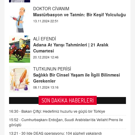
ALİ EFENDİ
Adana At Yarışı Tahminleri | 21 Aralık
Cumartesi
20.12.2024 12:46
TUTKUNUN PERİSİ
Sağlıklı Bir Cinsel Yaşam ile İlgili Bilinmesi
Gerekenler
08.11.2024 13:16
FARUK ÖNALAN
Tezkere Onaylanmasaydı…
2 Kasım 2021 Salı 00:11
AV. DOĞAN CAN DOĞAN
SON DAKİKA HABERLERİ
Kişisel verilerin korunması ve dijital hukukun
gelişimi
16:30 -
Bakan Çiftçi: Hedefimiz huzurlu ve güçlü bir Türkiye
15.09.2025 16:17
15:52 -
Cumhurbaşkanı Erdoğan, Suudi Arabistan'da Veliaht Prens ile
görüştü
SEHER EREK
13:21 -
30 ilde DEAŞ operasyonu: 104 şüpheli yakalandı
Kış Ayları Geldi, Hangi Önlemler Alınmalı?