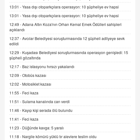
13:01 -
Yasa dışı otoparkçılara operasyon: 10 şüpheliye ev hapsi
9.12.2025 10:11
13:01 -
Yasa dışı otoparkçılara operasyon: 10 şüpheliye ev hapsi
12:49 -
Adana Altın Koza'nın Orhan Kemal Emek Ödülleri sahipleri
İNCİ GÜL AKÖL
açıklandı
Trump Keşke Adana'yı da Ziyaret Etse...
06.07.2026 13:00
12:37 -
Avcılar Belediyesi soruşturmasında 12 şüpheli adliyeye sevk
edildi
12:29 -
Kuşadası Belediyesi soruşturmasında operasyon genişledi: 15
ADEM AKÖL
şüpheli gözaltında
Esed Destekçilerinin Yüzüne Vurulan Şamar:
12:17 -
Baz istasyonu hırsızı yakalandı
Sednaya
12:09 -
Otobüs kazası
11.12.2024 12:30
12:02 -
Motosiklet kazası
DR. EKREM ASLAN
11:55 -
Feci kaza
Gerçek Ne, Algı Ne? "Beraber Yürüyoruz"
Cümlesinin Peşinden
11:51 -
Sulama kanalında can verdi
19.07.2025 12:45
11:46 -
Kayıp kişi serada ölü bulundu
GÖNÜL MENEKŞE
11:41 -
Feci kaza
Şifacının Yolu
11:23 -
Düğünde kavga: 5 yaralı
04.11.2025 12:56
11:18 -
Nargile kömürü yüklü tır alevlere teslim oldu