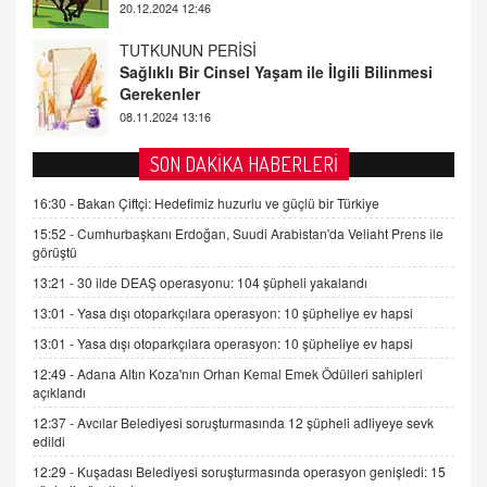
08.11.2024 13:16
FARUK ÖNALAN
Tezkere Onaylanmasaydı…
2 Kasım 2021 Salı 00:11
AV. DOĞAN CAN DOĞAN
SON DAKİKA HABERLERİ
Kişisel verilerin korunması ve dijital hukukun
gelişimi
16:30 -
Bakan Çiftçi: Hedefimiz huzurlu ve güçlü bir Türkiye
15.09.2025 16:17
15:52 -
Cumhurbaşkanı Erdoğan, Suudi Arabistan'da Veliaht Prens ile
görüştü
SEHER EREK
13:21 -
30 ilde DEAŞ operasyonu: 104 şüpheli yakalandı
Kış Ayları Geldi, Hangi Önlemler Alınmalı?
13:01 -
Yasa dışı otoparkçılara operasyon: 10 şüpheliye ev hapsi
9.12.2025 10:11
13:01 -
Yasa dışı otoparkçılara operasyon: 10 şüpheliye ev hapsi
12:49 -
Adana Altın Koza'nın Orhan Kemal Emek Ödülleri sahipleri
İNCİ GÜL AKÖL
açıklandı
Trump Keşke Adana'yı da Ziyaret Etse...
06.07.2026 13:00
12:37 -
Avcılar Belediyesi soruşturmasında 12 şüpheli adliyeye sevk
edildi
12:29 -
Kuşadası Belediyesi soruşturmasında operasyon genişledi: 15
ADEM AKÖL