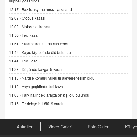
şüpheli gözaltında
Esed Destekçilerinin Yüzüne Vurulan Şamar:
12:17 -
Baz istasyonu hırsızı yakalandı
Sednaya
12:09 -
Otobüs kazası
11.12.2024 12:30
12:02 -
Motosiklet kazası
DR. EKREM ASLAN
11:55 -
Feci kaza
Gerçek Ne, Algı Ne? "Beraber Yürüyoruz"
Cümlesinin Peşinden
11:51 -
Sulama kanalında can verdi
19.07.2025 12:45
11:46 -
Kayıp kişi serada ölü bulundu
GÖNÜL MENEKŞE
11:41 -
Feci kaza
Şifacının Yolu
11:23 -
Düğünde kavga: 5 yaralı
04.11.2025 12:56
11:18 -
Nargile kömürü yüklü tır alevlere teslim oldu
11:10 -
Yaya geçidinde feci kaza
AV. RÜMEYSA ÖZKALE
11:03 -
Park halindeki araçta bir kişi ölü bulundu
Kira Uyuşmazlıklarında Dava Açmadan Önce
Arabulucuya Başvuru Şartı
17:16 -
Tır dehşeti: 1 ölü, 9 yaralı
23.09.2023 16:30
CAN UĞURATEŞ
Anketler
Video Galeri
Foto Galeri
Küny
Değişen yapısıyla Suriye
16.12.2024 14:16