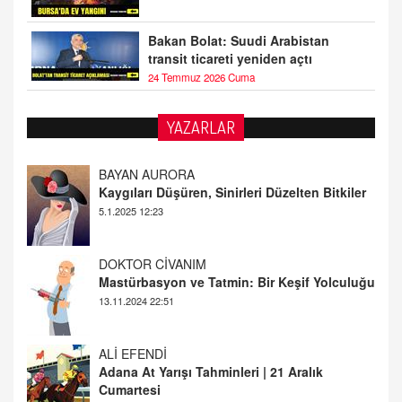
Bakan Bolat: Suudi Arabistan
transit ticareti yeniden açtı
24 Temmuz 2026 Cuma
YAZARLAR
DOKTOR CİVANIM
Mastürbasyon ve Tatmin: Bir Keşif Yolculuğu
13.11.2024 22:51
ALİ EFENDİ
Adana At Yarışı Tahminleri | 21 Aralık
Cumartesi
20.12.2024 12:46
TUTKUNUN PERİSİ
Sağlıklı Bir Cinsel Yaşam ile İlgili Bilinmesi
Gerekenler