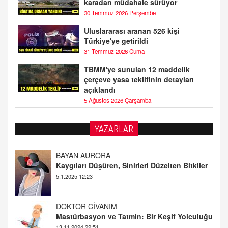
karadan müdahale sürüyor
30 Temmuz 2026 Perşembe
Uluslararası aranan 526 kişi
Türkiye'ye getirildi
31 Temmuz 2026 Cuma
TBMM'ye sunulan 12 maddelik
çerçeve yasa teklifinin detayları
açıklandı
5 Ağustos 2026 Çarşamba
YAZARLAR
DOKTOR CİVANIM
Mastürbasyon ve Tatmin: Bir Keşif Yolculuğu
13.11.2024 22:51
ALİ EFENDİ
Adana At Yarışı Tahminleri | 21 Aralık
Cumartesi