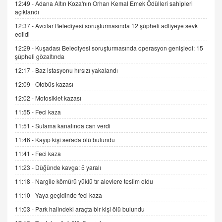
12:49 -
Adana Altın Koza'nın Orhan Kemal Emek Ödülleri sahipleri
İNCİ GÜL AKÖL
açıklandı
Trump Keşke Adana'yı da Ziyaret Etse...
06.07.2026 13:00
12:37 -
Avcılar Belediyesi soruşturmasında 12 şüpheli adliyeye sevk
edildi
12:29 -
Kuşadası Belediyesi soruşturmasında operasyon genişledi: 15
ADEM AKÖL
şüpheli gözaltında
Esed Destekçilerinin Yüzüne Vurulan Şamar:
12:17 -
Baz istasyonu hırsızı yakalandı
Sednaya
12:09 -
Otobüs kazası
11.12.2024 12:30
12:02 -
Motosiklet kazası
DR. EKREM ASLAN
11:55 -
Feci kaza
Gerçek Ne, Algı Ne? "Beraber Yürüyoruz"
Cümlesinin Peşinden
11:51 -
Sulama kanalında can verdi
19.07.2025 12:45
11:46 -
Kayıp kişi serada ölü bulundu
GÖNÜL MENEKŞE
11:41 -
Feci kaza
Şifacının Yolu
11:23 -
Düğünde kavga: 5 yaralı
04.11.2025 12:56
11:18 -
Nargile kömürü yüklü tır alevlere teslim oldu
11:10 -
Yaya geçidinde feci kaza
AV. RÜMEYSA ÖZKALE
11:03 -
Park halindeki araçta bir kişi ölü bulundu
Kira Uyuşmazlıklarında Dava Açmadan Önce