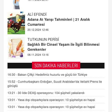
20.12.2024 12:46
TUTKUNUN PERİSİ
Sağlıklı Bir Cinsel Yaşam ile İlgili Bilinmesi
Gerekenler
08.11.2024 13:16
FARUK ÖNALAN
Tezkere Onaylanmasaydı…
2 Kasım 2021 Salı 00:11
AV. DOĞAN CAN DOĞAN
SON DAKİKA HABERLERİ
Kişisel verilerin korunması ve dijital hukukun
gelişimi
16:30 -
Bakan Çiftçi: Hedefimiz huzurlu ve güçlü bir Türkiye
15.09.2025 16:17
15:52 -
Cumhurbaşkanı Erdoğan, Suudi Arabistan'da Veliaht Prens ile
görüştü
SEHER EREK
13:21 -
30 ilde DEAŞ operasyonu: 104 şüpheli yakalandı
Kış Ayları Geldi, Hangi Önlemler Alınmalı?
13:01 -
Yasa dışı otoparkçılara operasyon: 10 şüpheliye ev hapsi
9.12.2025 10:11
13:01 -
Yasa dışı otoparkçılara operasyon: 10 şüpheliye ev hapsi