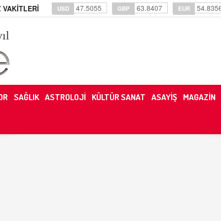
47.5055
63.8407
54.835
 VAKİTLERİ
USD
GBP
EUR
yıl
OR
SAĞLIK
ASTROLOJİ
KÜLTÜR SANAT
ASAYİŞ
MAGAZİN