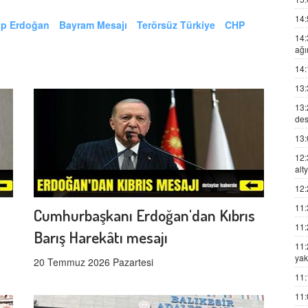
14:
ip Erdoğan
Bayram Mesajı
Terörsüz Türkiye
CHP
14:
ağı
14:
13:
13:
des
13:
12:
alt
12:
11:
Cumhurbaşkanı Erdoğan'dan Kıbrıs
11:
Barış Harekâtı mesajı
11:
yak
20 Temmuz 2026 Pazartesi
11:
11: