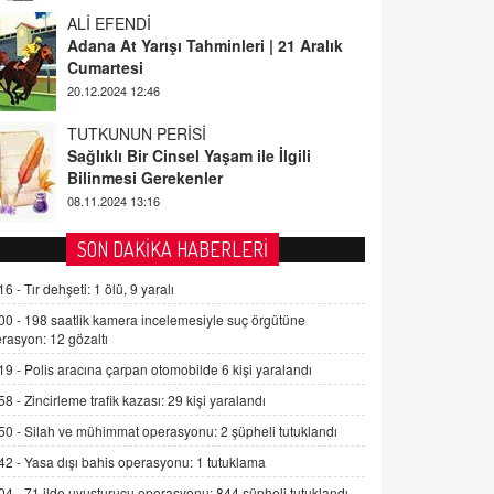
ALİ EFENDİ
Adana At Yarışı Tahminleri | 21 Aralık
Cumartesi
20.12.2024 12:46
TUTKUNUN PERİSİ
Sağlıklı Bir Cinsel Yaşam ile İlgili
Bilinmesi Gerekenler
08.11.2024 13:16
FARUK ÖNALAN
SON DAKİKA HABERLERİ
Tezkere Onaylanmasaydı…
16 -
Tır dehşeti: 1 ölü, 9 yaralı
2 Kasım 2021 Salı 00:11
00 -
198 saatlik kamera incelemesiyle suç örgütüne
rasyon: 12 gözaltı
AV. DOĞAN CAN DOĞAN
19 -
Polis aracına çarpan otomobilde 6 kişi yaralandı
Kişisel verilerin korunması ve dijital
hukukun gelişimi
58 -
Zincirleme trafik kazası: 29 kişi yaralandı
15.09.2025 16:17
50 -
Silah ve mühimmat operasyonu: 2 şüpheli tutuklandı
42 -
Yasa dışı bahis operasyonu: 1 tutuklama
SEHER EREK
Kış Ayları Geldi, Hangi Önlemler
04 -
71 ilde uyuşturucu operasyonu: 844 şüpheli tutuklandı