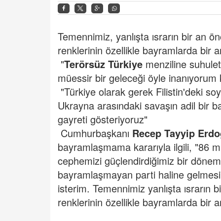
Temennimiz, yanlışta ısrarın bir an 
renklerinin özellikle bayramlarda bir 
"
Terörsüz Türkiye
menziline suhule
müessir bir geleceği öyle inanıyorum k
"Türkiye olarak gerek Filistin'deki s
Ukrayna arasındaki savaşın adil bir ba
gayreti gösteriyoruz"
Cumhurbaşkanı
Recep Tayyip Erd
bayramlaşmama kararıyla ilgili, "86 mi
cephemizi güçlendirdiğimiz bir döne
bayramlaşmayan parti haline gelmes
isterim. Temennimiz yanlışta ısrarın 
renklerinin özellikle bayramlarda bir 