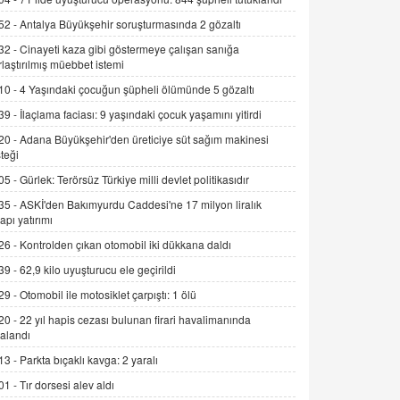
Alınmalı?
52 -
Antalya Büyükşehir soruşturmasında 2 gözaltı
9.12.2025 10:11
32 -
Cinayeti kaza gibi göstermeye çalışan sanığa
rlaştırılmış müebbet istemi
İNCİ GÜL AKÖL
Trump Keşke Adana'yı da Ziyaret Etse...
10 -
4 Yaşındaki çocuğun şüpheli ölümünde 5 gözaltı
06.07.2026 13:00
39 -
İlaçlama faciası: 9 yaşındaki çocuk yaşamını yitirdi
20 -
Adana Büyükşehir'den üreticiye süt sağım makinesi
ADEM AKÖL
teği
Esed Destekçilerinin Yüzüne Vurulan
05 -
Gürlek: Terörsüz Türkiye milli devlet politikasıdır
Şamar: Sednaya
35 -
ASKİ'den Bakımyurdu Caddesi'ne 17 milyon liralık
11.12.2024 12:30
yapı yatırımı
DR. EKREM ASLAN
26 -
Kontrolden çıkan otomobil iki dükkana daldı
Gerçek Ne, Algı Ne? "Beraber
39 -
62,9 kilo uyuşturucu ele geçirildi
Yürüyoruz" Cümlesinin Peşinden
29 -
Otomobil ile motosiklet çarpıştı: 1 ölü
19.07.2025 12:45
20 -
22 yıl hapis cezası bulunan firari havalimanında
GÖNÜL MENEKŞE
alandı
Şifacının Yolu
13 -
Parkta bıçaklı kavga: 2 yaralı
04.11.2025 12:56
01 -
Tır dorsesi alev aldı