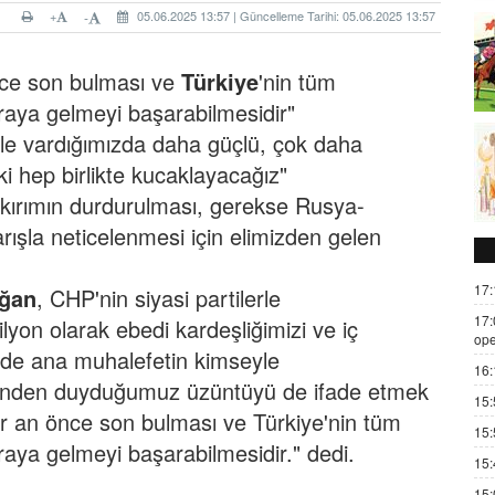
+
05.06.2025 13:57 | Güncelleme Tarihi: 05.06.2025 13:57
-
önce son bulması ve
Türkiye
'nin tüm
araya gelmeyi başarabilmesidir"
tle vardığımızda daha güçlü, çok daha
i hep birlikte kucaklayacağız"
oykırımın durdurulması, gerekse Rusya-
rışla neticelenmesi için elimizden gelen
17:
oğan
, CHP'nin siyasi partilerle
17:
lyon olarak ebedi kardeşliğimizi ve iç
ope
mde ana muhalefetin kimseyle
16:
inden duyduğumuz üzüntüyü de ifade etmek
15:
bir an önce son bulması ve Türkiye'nin tüm
15:
araya gelmeyi başarabilmesidir." dedi.
15:
15: