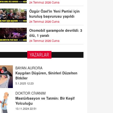
24 Temmuz 2026 Cuma
Özgür Özel'in Yeni Partisi için
kuruluş başvurusu yapıldı
24 Temmuz 2026 Cuma
Otomobil şarampole devrildi: 3
ölü, 1 yaralı
24 Temmuz 2026 Cuma
YAZARLAR
BAYAN AURORA
Kaygıları Düşüren, Sinirleri Düzelten
Bitkiler
5.1.2025 12:23
DOKTOR CİVANIM
Mastürbasyon ve Tatmin: Bir Keşif
Yolculuğu
13.11.2024 22:51