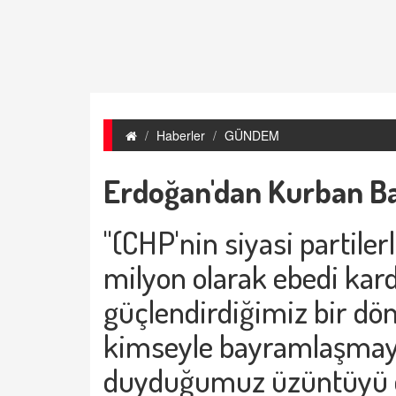
Haberler
GÜNDEM
Erdoğan'dan Kurban B
"(CHP'nin siyasi partil
milyon olarak ebedi kard
güçlendirdiğimiz bir d
kimseyle bayramlaşmaya
duyduğumuz üzüntüyü d