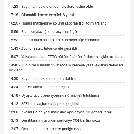
AV. DOĞAN CAN DOĞAN
17:23 -
Seyir halindeki otomobil alevlere teslim oldu
Kişisel verilerin korunması ve dijital hukukun
17:18 -
Otomobil dereye devrildi: 6 yaralı
gelişimi
16:20 -
Hamur makinesine kolunu kaptıran işçi ağır yaralandı
15.09.2025 16:17
15:59 -
Silah kaçakçılığı operasyonu: 3 gözaltı
SEHER EREK
15:52 -
Elektrik akımına kapılan mühendis ağır yaralandı
Kış Ayları Geldi, Hangi Önlemler Alınmalı?
15:43 -
236 ruhsatsız tabanca ele geçirildi
9.12.2025 10:11
15:07 -
Yakalanan firari FETÖ hükümlüsünün ifadesine ilişkin açıklama
14:40 -
TBMM'ye sunulan 12 maddelik çerçeve yasa teklifinin detayları
İNCİ GÜL AKÖL
açıklandı
Trump Keşke Adana'yı da Ziyaret Etse...
06.07.2026 13:00
14:30 -
Seyir halindeki otomobile silahlı saldırı
14:24 -
1,2 ton kaçak tütün ele geçirildi
14:18 -
Uyuşturucu operasyonunda 6 şüpheli tutuklandı
ADEM AKÖL
Esed Destekçilerinin Yüzüne Vurulan Şamar:
14:12 -
257 bin uyuşturucu hap ele geçirildi
Sednaya
13:20 -
Avcılar Belediyesi ihalesine operasyon: 13 gözaltı kararı
11.12.2024 12:30
13:13 -
Dur ihtarına uymayan sürücüye 304 bin lira ceza
DR. EKREM ASLAN
13:07 -
Ocakta unutulan tencere paniğe neden oldu
Gerçek Ne, Algı Ne? "Beraber Yürüyoruz"