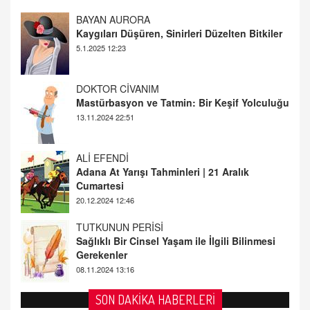
5.1.2025 12:23
DOKTOR CİVANIM
Mastürbasyon ve Tatmin: Bir Keşif Yolculuğu
13.11.2024 22:51
ALİ EFENDİ
Adana At Yarışı Tahminleri | 21 Aralık
Cumartesi
20.12.2024 12:46
TUTKUNUN PERİSİ
Sağlıklı Bir Cinsel Yaşam ile İlgili Bilinmesi
Gerekenler
08.11.2024 13:16
FARUK ÖNALAN
Tezkere Onaylanmasaydı…
2 Kasım 2021 Salı 00:11
SON DAKİKA HABERLERİ