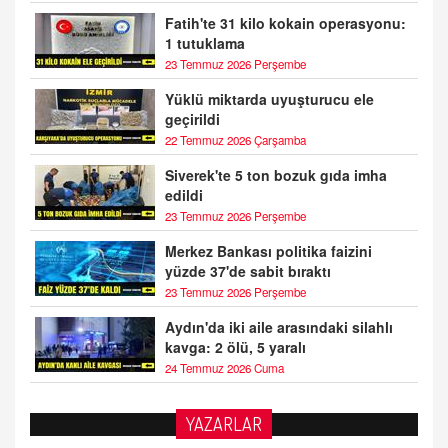
Fatih'te 31 kilo kokain operasyonu:
1 tutuklama
23 Temmuz 2026 Perşembe
Yüklü miktarda uyuşturucu ele
geçirildi
22 Temmuz 2026 Çarşamba
Siverek'te 5 ton bozuk gıda imha
edildi
23 Temmuz 2026 Perşembe
Merkez Bankası politika faizini
yüzde 37'de sabit bıraktı
23 Temmuz 2026 Perşembe
Aydın'da iki aile arasındaki silahlı
kavga: 2 ölü, 5 yaralı
24 Temmuz 2026 Cuma
BAYAN AURORA
YAZARLAR
Kaygıları Düşüren, Sinirleri Düzelten Bitkiler