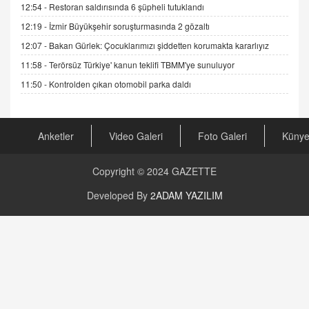
12:54 -
Restoran saldırısında 6 şüpheli tutuklandı
Cümlesinin Peşinden
19.07.2025 12:45
12:19 -
İzmir Büyükşehir soruşturmasında 2 gözaltı
12:07 -
Bakan Gürlek: Çocuklarımızı şiddetten korumakta kararlıyız
GÖNÜL MENEKŞE
Şifacının Yolu
11:58 -
Terörsüz Türkiye' kanun teklifi TBMM'ye sunuluyor
04.11.2025 12:56
11:50 -
Kontrolden çıkan otomobil parka daldı
AV. RÜMEYSA ÖZKALE
Kira Uyuşmazlıklarında Dava Açmadan Önce
Anketler
Video Galeri
Foto Galeri
Küny
Arabulucuya Başvuru Şartı
23.09.2023 16:30
Copyright © 2024
GAZETTE
CAN UĞURATEŞ
Developed By
2ADAM YAZILIM
Değişen yapısıyla Suriye
16.12.2024 14:16
GÜNLÜK BURÇ YORUMU
Günlük Burç Yorumu | 22 Kasım 2024: Koç,
Boğa, İkizler ve Daha Fazlası!
20.11.2024 17:44