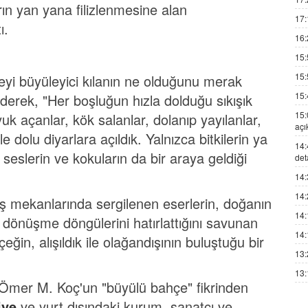
arın yan yana filizlenmesine alan
17:
ı.
16:
15:
15:
yi büyüleyici kılanın ne olduğunu merak
15:
 ederek, "Her boşluğun hızla dolduğu sıkışık
15:
uk açanlar, kök salanlar, dolanıp yayılanlar,
açı
 dolu diyarlara açıldık. Yalnızca bitkilerin ya
14:
n, seslerin ve kokuların da bir araya geldiği
det
14:
14:
ş mekanlarında sergilenen eserlerin, doğanın
14:
önüşme döngülerini hatırlattığını savunan
14:
in, alışıldık ile olağandışının buluştuğu bir
13:
13:
Ömer M. Koç'un "büyülü bahçe" fikrinden
iye
ve yurt dışındaki kurum, sanatçı ve