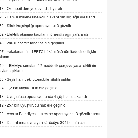
Alınmalı?
18 -
Otomobil dereye devrildi: 6 yaralı
9.12.2025 10:11
20 -
Hamur makinesine kolunu kaptıran işçi ağır yaralandı
İNCİ GÜL AKÖL
59 -
Silah kaçakçılığı operasyonu: 3 gözaltı
Trump Keşke Adana'yı da Ziyaret Etse...
52 -
Elektrik akımına kapılan mühendis ağır yaralandı
06.07.2026 13:00
43 -
236 ruhsatsız tabanca ele geçirildi
07 -
Yakalanan firari FETÖ hükümlüsünün ifadesine ilişkin
ADEM AKÖL
klama
Esed Destekçilerinin Yüzüne Vurulan
40 -
TBMM'ye sunulan 12 maddelik çerçeve yasa teklifinin
Şamar: Sednaya
ayları açıklandı
11.12.2024 12:30
30 -
Seyir halindeki otomobile silahlı saldırı
DR. EKREM ASLAN
24 -
1,2 ton kaçak tütün ele geçirildi
Gerçek Ne, Algı Ne? "Beraber
Yürüyoruz" Cümlesinin Peşinden
18 -
Uyuşturucu operasyonunda 6 şüpheli tutuklandı
19.07.2025 12:45
12 -
257 bin uyuşturucu hap ele geçirildi
20 -
Avcılar Belediyesi ihalesine operasyon: 13 gözaltı kararı
GÖNÜL MENEKŞE
Şifacının Yolu
13 -
Dur ihtarına uymayan sürücüye 304 bin lira ceza
04.11.2025 12:56