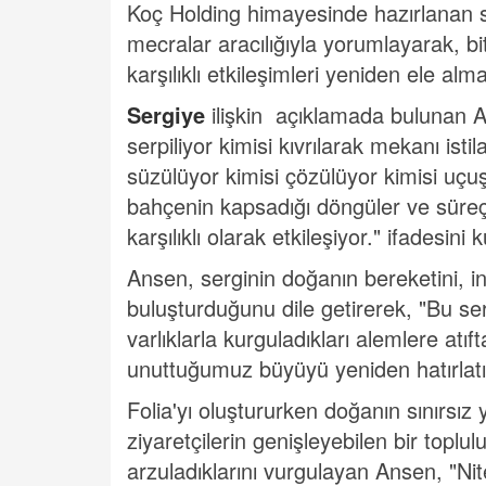
Koç Holding himayesinde hazırlanan s
mecralar aracılığıyla yorumlayarak, bi
karşılıklı etkileşimleri yeniden ele alma
Sergiye
ilişkin açıklamada bulunan An
serpiliyor kimisi kıvrılarak mekanı ist
süzülüyor kimisi çözülüyor kimisi uçuşu
bahçenin kapsadığı döngüler ve süreç
karşılıklı olarak etkileşiyor." ifadesini k
Ansen, serginin doğanın bereketini, i
buluşturduğunu dile getirerek, "Bu se
varlıklarla kurguladıkları alemlere atıf
unuttuğumuz büyüyü yeniden hatırlatı
Folia'yı oluştururken doğanın sınırsı
ziyaretçilerin genişleyebilen bir toplu
arzuladıklarını vurgulayan Ansen, "Ni