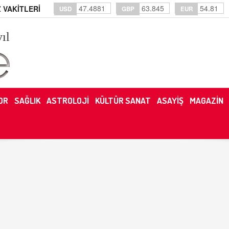
47.4881
63.845
54.81
 VAKİTLERİ
USD
GBP
EUR
yıl
OR
SAĞLIK
ASTROLOJİ
KÜLTÜR SANAT
ASAYİŞ
MAGAZİN