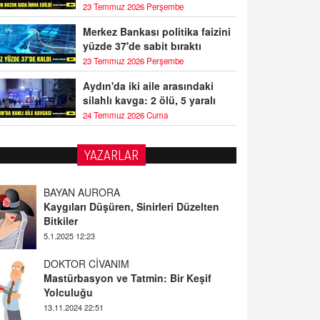
23 Temmuz 2026 Perşembe
Merkez Bankası politika faizini
yüzde 37'de sabit bıraktı
23 Temmuz 2026 Perşembe
Aydın'da iki aile arasındaki
silahlı kavga: 2 ölü, 5 yaralı
24 Temmuz 2026 Cuma
YAZARLAR
BAYAN AURORA
Kaygıları Düşüren, Sinirleri Düzelten
Bitkiler
5.1.2025 12:23
DOKTOR CİVANIM
Mastürbasyon ve Tatmin: Bir Keşif
Yolculuğu
13.11.2024 22:51