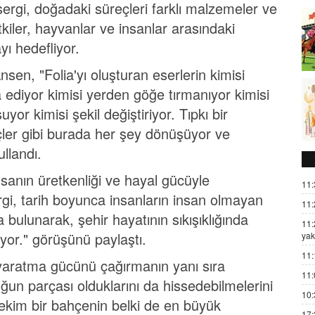
ergi, doğadaki süreçleri farklı malzemeler ve
tkiler, hayvanlar ve insanlar arasındaki
yı hedefliyor.
sen, "Folia'yı oluşturan eserlerin kimisi
ila ediyor kimisi yerden göğe tırmanıyor kimisi
yor kimisi şekil değiştiriyor. Tıpkı bir
ler gibi burada her şey dönüşüyor ve
ullandı.
nsanın üretkenliği ve hayal gücüyle
11:
rgi, tarih boyunca insanların insan olmayan
11:
ta bulunarak, şehir hayatının sıkışıklığında
11:
yor." görüşünü paylaştı.
yak
11:
z yaratma gücünü çağırmanın yanı sıra
11:
luğun parçası olduklarını da hissedebilmelerini
10:
tekim bir bahçenin belki de en büyük
17: