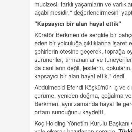
mucizesi, farklı yaşamların ve varlıkl
açabilmesidir." değerlendirmesini yapt
"Kapsayıcı bir alan hayal ettik"
Küratör Berkmen de sergide bir bahçe
eden bir yolculuğa çıktıklarına işaret
şehirlerin ötesine geçerek, toprağa oy
sürünenler, tırmananlar ve tüneyenlerle
da canlıların değil, jestlerin, dokuları
kapsayıcı bir alan hayal ettik." dedi.
Abdülmecid Efendi Köşkü'nün iç ve dı
çürüme, yeniden doğma, çoğalma ve d
Berkmen, aynı zamanda hayal ile gerçeğ
ortam sunduğunu kaydetti.
Koç Holding Yönetim Kurulu Başkanı 
yola çıkarak hazırlanan sergide,
Türk