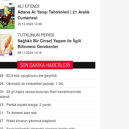
ALİ EFENDİ
Adana At Yarışı Tahminleri | 21 Aralık
Cumartesi
20.12.2024 12:46
TUTKUNUN PERİSİ
Sağlıklı Bir Cinsel Yaşam ile İlgili
Bilinmesi Gerekenler
08.11.2024 13:16
FARUK ÖNALAN
SON DAKİKA HABERLERİ
Tezkere Onaylanmasaydı…
39 -
62,9 kilo uyuşturucu ele geçirildi
2 Kasım 2021 Salı 00:11
29 -
Otomobil ile motosiklet çarpıştı: 1 ölü
20 -
22 yıl hapis cezası bulunan firari havalimanında
AV. DOĞAN CAN DOĞAN
alandı
Kişisel verilerin korunması ve dijital
hukukun gelişimi
13 -
Parkta bıçaklı kavga: 2 yaralı
15.09.2025 16:17
01 -
Tır dorsesi alev aldı
37 -
Riskli binanın yıkımına başlandı
SEHER EREK
Kış Ayları Geldi, Hangi Önlemler
23 -
Seyir halindeki otomobil alevlere teslim oldu