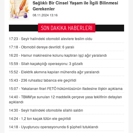
Tezkere Onaylanmasaydı…
2 Kasım 2021 Salı 00:11
AV. DOĞAN CAN DOĞAN
SON DAKİKA HABERLERİ
Kişisel verilerin korunması ve dijital hukukun
gelişimi
17:23 -
Seyir halindeki otomobil alevlere teslim oldu
15.09.2025 16:17
17:18 -
Otomobil dereye devrildi: 6 yaralı
16:20 -
Hamur makinesine kolunu kaptıran işçi ağır yaralandı
SEHER EREK
Kış Ayları Geldi, Hangi Önlemler Alınmalı?
15:59 -
Silah kaçakçılığı operasyonu: 3 gözaltı
9.12.2025 10:11
15:52 -
Elektrik akımına kapılan mühendis ağır yaralandı
15:43 -
236 ruhsatsız tabanca ele geçirildi
İNCİ GÜL AKÖL
15:07 -
Yakalanan firari FETÖ hükümlüsünün ifadesine ilişkin açıklama
Trump Keşke Adana'yı da Ziyaret Etse...
14:40 -
TBMM'ye sunulan 12 maddelik çerçeve yasa teklifinin detayları
06.07.2026 13:00
açıklandı
14:30 -
Seyir halindeki otomobile silahlı saldırı
ADEM AKÖL
14:24 -
1,2 ton kaçak tütün ele geçirildi
Esed Destekçilerinin Yüzüne Vurulan Şamar:
14:18 -
Uyuşturucu operasyonunda 6 şüpheli tutuklandı
Sednaya