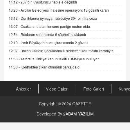
11.12.2024 12:30
14:12 -
257 bin uyuşturucu hap ele geçirildi
13:20 -
Avcılar Belediyesi ihalesine operasyon: 13 gözaltı kararı
DR. EKREM ASLAN
Gerçek Ne, Algı Ne? "Beraber Yürüyoruz"
13:13 -
Dur ihtarına uymayan sürücüye 304 bin lira ceza
Cümlesinin Peşinden
13:07 -
Ocakta unutulan tencere paniğe neden oldu
19.07.2025 12:45
12:54 -
Restoran saldırısında 6 şüpheli tutuklandı
GÖNÜL MENEKŞE
12:19 -
İzmir Büyükşehir soruşturmasında 2 gözaltı
Şifacının Yolu
12:07 -
Bakan Gürlek: Çocuklarımızı şiddetten korumakta kararlıyız
04.11.2025 12:56
11:58 -
Terörsüz Türkiye' kanun teklifi TBMM'ye sunuluyor
11:50 -
Kontrolden çıkan otomobil parka daldı
AV. RÜMEYSA ÖZKALE
Kira Uyuşmazlıklarında Dava Açmadan Önce
Arabulucuya Başvuru Şartı
23.09.2023 16:30
Anketler
Video Galeri
Foto Galeri
Küny
CAN UĞURATEŞ
Copyright © 2024
GAZETTE
Değişen yapısıyla Suriye
16.12.2024 14:16
Developed By
2ADAM YAZILIM
GÜNLÜK BURÇ YORUMU