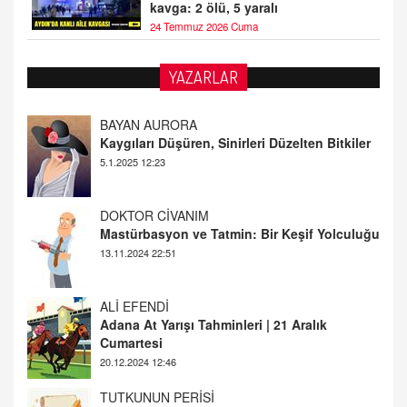
kavga: 2 ölü, 5 yaralı
24 Temmuz 2026 Cuma
YAZARLAR
DOKTOR CİVANIM
Mastürbasyon ve Tatmin: Bir Keşif Yolculuğu
13.11.2024 22:51
ALİ EFENDİ
Adana At Yarışı Tahminleri | 21 Aralık
Cumartesi
20.12.2024 12:46
TUTKUNUN PERİSİ
Sağlıklı Bir Cinsel Yaşam ile İlgili Bilinmesi
Gerekenler
08.11.2024 13:16
FARUK ÖNALAN