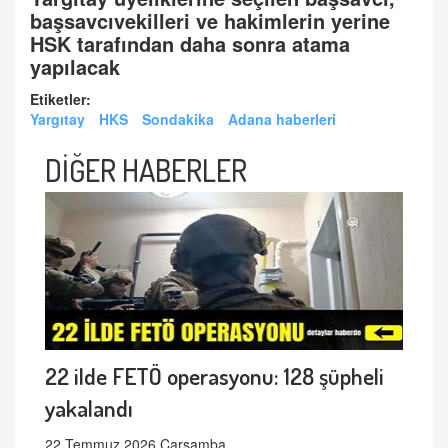
başsavcıvekilleri ve hakimlerin yerine
HSK tarafından daha sonra atama
yapılacak
Etiketler:
Yargıtay
HKS
Sondakika
Adana haberleri
DİĞER HABERLER
22 ilde FETÖ operasyonu: 128 şüpheli
yakalandı
22 Temmuz 2026 Çarşamba