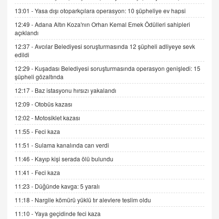
13:01 -
Yasa dışı otoparkçılara operasyon: 10 şüpheliye ev hapsi
12:49 -
Adana Altın Koza'nın Orhan Kemal Emek Ödülleri sahipleri
İNCİ GÜL AKÖL
açıklandı
Trump Keşke Adana'yı da Ziyaret Etse...
06.07.2026 13:00
12:37 -
Avcılar Belediyesi soruşturmasında 12 şüpheli adliyeye sevk
edildi
12:29 -
Kuşadası Belediyesi soruşturmasında operasyon genişledi: 15
ADEM AKÖL
şüpheli gözaltında
Esed Destekçilerinin Yüzüne Vurulan Şamar:
12:17 -
Baz istasyonu hırsızı yakalandı
Sednaya
12:09 -
Otobüs kazası
11.12.2024 12:30
12:02 -
Motosiklet kazası
DR. EKREM ASLAN
11:55 -
Feci kaza
Gerçek Ne, Algı Ne? "Beraber Yürüyoruz"
Cümlesinin Peşinden
11:51 -
Sulama kanalında can verdi
19.07.2025 12:45
11:46 -
Kayıp kişi serada ölü bulundu
GÖNÜL MENEKŞE
11:41 -
Feci kaza
Şifacının Yolu
11:23 -
Düğünde kavga: 5 yaralı
04.11.2025 12:56
11:18 -
Nargile kömürü yüklü tır alevlere teslim oldu
11:10 -
Yaya geçidinde feci kaza