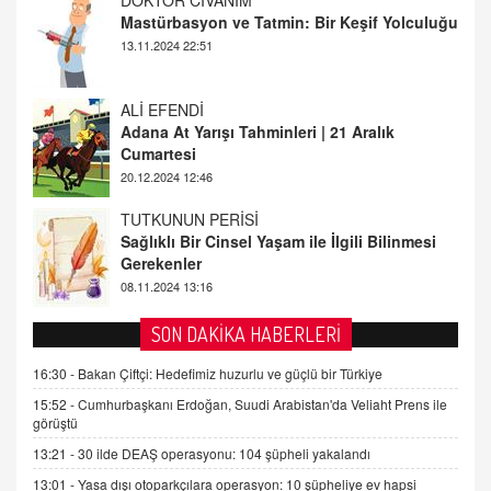
ALİ EFENDİ
Adana At Yarışı Tahminleri | 21 Aralık
Cumartesi
20.12.2024 12:46
TUTKUNUN PERİSİ
Sağlıklı Bir Cinsel Yaşam ile İlgili Bilinmesi
Gerekenler
08.11.2024 13:16
FARUK ÖNALAN
Tezkere Onaylanmasaydı…
2 Kasım 2021 Salı 00:11
AV. DOĞAN CAN DOĞAN
SON DAKİKA HABERLERİ
Kişisel verilerin korunması ve dijital hukukun
gelişimi
16:30 -
Bakan Çiftçi: Hedefimiz huzurlu ve güçlü bir Türkiye
15.09.2025 16:17
15:52 -
Cumhurbaşkanı Erdoğan, Suudi Arabistan'da Veliaht Prens ile
görüştü
SEHER EREK
13:21 -
30 ilde DEAŞ operasyonu: 104 şüpheli yakalandı
Kış Ayları Geldi, Hangi Önlemler Alınmalı?
13:01 -
Yasa dışı otoparkçılara operasyon: 10 şüpheliye ev hapsi
9.12.2025 10:11