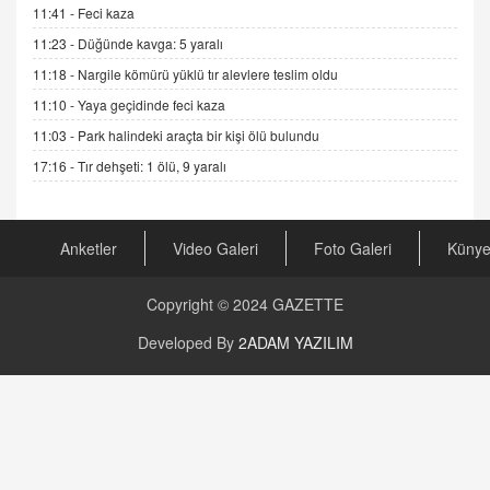
19.07.2025 12:45
11:41 -
Feci kaza
11:23 -
Düğünde kavga: 5 yaralı
GÖNÜL MENEKŞE
Şifacının Yolu
11:18 -
Nargile kömürü yüklü tır alevlere teslim oldu
04.11.2025 12:56
11:10 -
Yaya geçidinde feci kaza
11:03 -
Park halindeki araçta bir kişi ölü bulundu
AV. RÜMEYSA ÖZKALE
17:16 -
Tır dehşeti: 1 ölü, 9 yaralı
Kira Uyuşmazlıklarında Dava Açmadan Önce
Arabulucuya Başvuru Şartı
23.09.2023 16:30
Anketler
Video Galeri
Foto Galeri
Küny
CAN UĞURATEŞ
Değişen yapısıyla Suriye
Copyright © 2024
GAZETTE
16.12.2024 14:16
Developed By
2ADAM YAZILIM
GÜNLÜK BURÇ YORUMU
Günlük Burç Yorumu | 22 Kasım 2024: Koç,
Boğa, İkizler ve Daha Fazlası!
20.11.2024 17:44