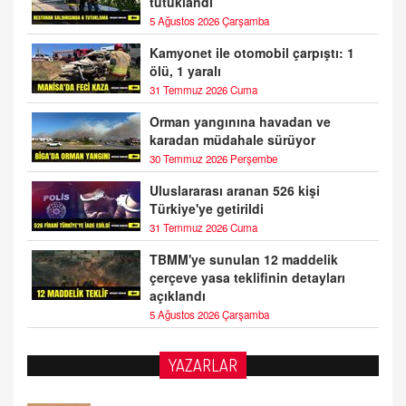
tutuklandı
5 Ağustos 2026 Çarşamba
Kamyonet ile otomobil çarpıştı: 1
ölü, 1 yaralı
31 Temmuz 2026 Cuma
Orman yangınına havadan ve
karadan müdahale sürüyor
30 Temmuz 2026 Perşembe
Uluslararası aranan 526 kişi
Türkiye'ye getirildi
31 Temmuz 2026 Cuma
TBMM'ye sunulan 12 maddelik
çerçeve yasa teklifinin detayları
açıklandı
5 Ağustos 2026 Çarşamba
BAYAN AURORA
YAZARLAR
Kaygıları Düşüren, Sinirleri Düzelten Bitkiler
5.1.2025 12:23