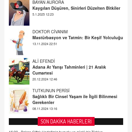
DOKTOR CİVANIM
Mastürbasyon ve Tatmin: Bir Keşif Yolculuğu
13.11.2024 22:51
ALİ EFENDİ
Adana At Yarışı Tahminleri | 21 Aralık
Cumartesi
20.12.2024 12:46
TUTKUNUN PERİSİ
Sağlıklı Bir Cinsel Yaşam ile İlgili Bilinmesi
Gerekenler
08.11.2024 13:16
FARUK ÖNALAN
Tezkere Onaylanmasaydı…
2 Kasım 2021 Salı 00:11
SON DAKİKA HABERLERİ
AV. DOĞAN CAN DOĞAN
16:30 -
Bakan Çiftçi: Hedefimiz huzurlu ve güçlü bir Türkiye