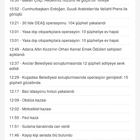
Kişisel verilerin korunması ve dijital hukukun
15:52 -
Cumhurbaşkanı Erdoğan, Suudi Arabistan'da Veliaht Prens ile
gelişimi
görüştü
15.09.2025 16:17
13:21 -
30 ilde DEAŞ operasyonu: 104 şüpheli yakalandı
SEHER EREK
13:01 -
Yasa dışı otoparkçılara operasyon: 10 şüpheliye ev hapsi
Kış Ayları Geldi, Hangi Önlemler Alınmalı?
13:01 -
Yasa dışı otoparkçılara operasyon: 10 şüpheliye ev hapsi
9.12.2025 10:11
12:49 -
Adana Altın Koza'nın Orhan Kemal Emek Ödülleri sahipleri
açıklandı
İNCİ GÜL AKÖL
12:37 -
Avcılar Belediyesi soruşturmasında 12 şüpheli adliyeye sevk
Trump Keşke Adana'yı da Ziyaret Etse...
edildi
06.07.2026 13:00
12:29 -
Kuşadası Belediyesi soruşturmasında operasyon genişledi: 15
şüpheli gözaltında
12:17 -
Baz istasyonu hırsızı yakalandı
ADEM AKÖL
Esed Destekçilerinin Yüzüne Vurulan Şamar:
12:09 -
Otobüs kazası
Sednaya
12:02 -
Motosiklet kazası
11.12.2024 12:30
11:55 -
Feci kaza
DR. EKREM ASLAN
11:51 -
Sulama kanalında can verdi
Gerçek Ne, Algı Ne? "Beraber Yürüyoruz"
11:46 -
Kayıp kişi serada ölü bulundu
Cümlesinin Peşinden