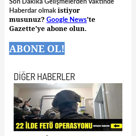
Son Dakika Gelişmelerden Vaktinde
istiyor
Haberdar olmak
musunuz?
'te
Google News
Gazette'ye abone olun.
ABONE OL!
DİĞER HABERLER