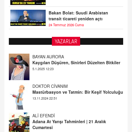
Bakan Bolat: Suudi Arabistan
transit ticareti yeniden açtı
24 Temmuz 2026 Cuma
YAZARLAR
DOKTOR CİVANIM
Mastürbasyon ve Tatmin: Bir Keşif Yolculuğu
13.11.2024 22:51
ALİ EFENDİ
Adana At Yarışı Tahminleri | 21 Aralık
Cumartesi
20.12.2024 12:46
TUTKUNUN PERİSİ
Sağlıklı Bir Cinsel Yaşam ile İlgili Bilinmesi
Gerekenler