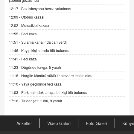
şüpheli gözaltında
Esed Destekçilerinin Yüzüne Vurulan Şamar:
12:17 -
Baz istasyonu hırsızı yakalandı
Sednaya
12:09 -
Otobüs kazası
11.12.2024 12:30
12:02 -
Motosiklet kazası
DR. EKREM ASLAN
11:55 -
Feci kaza
Gerçek Ne, Algı Ne? "Beraber Yürüyoruz"
Cümlesinin Peşinden
11:51 -
Sulama kanalında can verdi
19.07.2025 12:45
11:46 -
Kayıp kişi serada ölü bulundu
GÖNÜL MENEKŞE
11:41 -
Feci kaza
Şifacının Yolu
11:23 -
Düğünde kavga: 5 yaralı
04.11.2025 12:56
11:18 -
Nargile kömürü yüklü tır alevlere teslim oldu
11:10 -
Yaya geçidinde feci kaza
AV. RÜMEYSA ÖZKALE
11:03 -
Park halindeki araçta bir kişi ölü bulundu
Kira Uyuşmazlıklarında Dava Açmadan Önce
Arabulucuya Başvuru Şartı
17:16 -
Tır dehşeti: 1 ölü, 9 yaralı
23.09.2023 16:30
CAN UĞURATEŞ
Anketler
Video Galeri
Foto Galeri
Küny
Değişen yapısıyla Suriye
16.12.2024 14:16