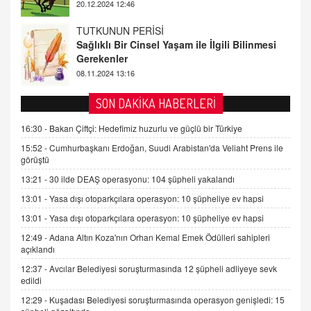
08.11.2024 13:16
FARUK ÖNALAN
Tezkere Onaylanmasaydı…
2 Kasım 2021 Salı 00:11
AV. DOĞAN CAN DOĞAN
SON DAKİKA HABERLERİ
Kişisel verilerin korunması ve dijital hukukun
gelişimi
16:30 -
Bakan Çiftçi: Hedefimiz huzurlu ve güçlü bir Türkiye
15.09.2025 16:17
15:52 -
Cumhurbaşkanı Erdoğan, Suudi Arabistan'da Veliaht Prens ile
görüştü
SEHER EREK
13:21 -
30 ilde DEAŞ operasyonu: 104 şüpheli yakalandı
Kış Ayları Geldi, Hangi Önlemler Alınmalı?
13:01 -
Yasa dışı otoparkçılara operasyon: 10 şüpheliye ev hapsi
9.12.2025 10:11
13:01 -
Yasa dışı otoparkçılara operasyon: 10 şüpheliye ev hapsi
12:49 -
Adana Altın Koza'nın Orhan Kemal Emek Ödülleri sahipleri
İNCİ GÜL AKÖL
açıklandı
Trump Keşke Adana'yı da Ziyaret Etse...
06.07.2026 13:00
12:37 -
Avcılar Belediyesi soruşturmasında 12 şüpheli adliyeye sevk
edildi
12:29 -
Kuşadası Belediyesi soruşturmasında operasyon genişledi: 15
ADEM AKÖL