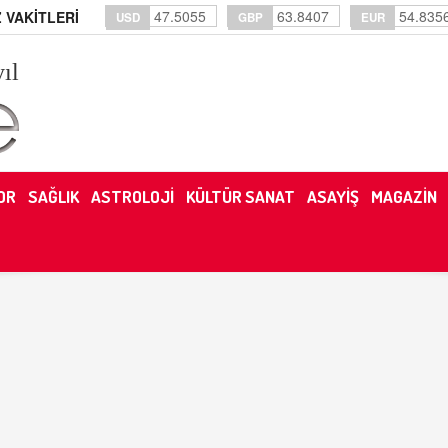
47.5055
63.8407
54.835
 VAKİTLERİ
USD
GBP
EUR
yıl
OR
SAĞLIK
ASTROLOJİ
KÜLTÜR SANAT
ASAYİŞ
MAGAZİN