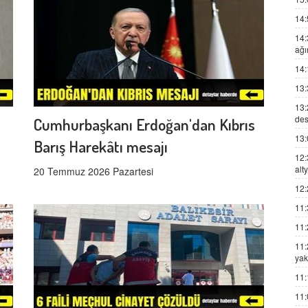
14:
14:
ağı
14:
13:
13:
des
Cumhurbaşkanı Erdoğan'dan Kıbrıs
13:
Barış Harekâtı mesajı
12:
alt
20 Temmuz 2026 Pazartesi
12:
11:
11:
11:
yak
11:
11: