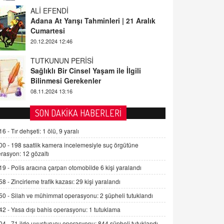
ALİ EFENDİ
Adana At Yarışı Tahminleri | 21 Aralık
Cumartesi
20.12.2024 12:46
TUTKUNUN PERİSİ
Sağlıklı Bir Cinsel Yaşam ile İlgili
Bilinmesi Gerekenler
08.11.2024 13:16
FARUK ÖNALAN
SON DAKİKA HABERLERİ
Tezkere Onaylanmasaydı…
16 -
Tır dehşeti: 1 ölü, 9 yaralı
2 Kasım 2021 Salı 00:11
00 -
198 saatlik kamera incelemesiyle suç örgütüne
rasyon: 12 gözaltı
AV. DOĞAN CAN DOĞAN
19 -
Polis aracına çarpan otomobilde 6 kişi yaralandı
Kişisel verilerin korunması ve dijital
hukukun gelişimi
58 -
Zincirleme trafik kazası: 29 kişi yaralandı
15.09.2025 16:17
50 -
Silah ve mühimmat operasyonu: 2 şüpheli tutuklandı
42 -
Yasa dışı bahis operasyonu: 1 tutuklama
SEHER EREK
Kış Ayları Geldi, Hangi Önlemler
04 -
71 ilde uyuşturucu operasyonu: 844 şüpheli tutuklandı