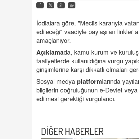
İddialara göre, "Meclis kararıyla vat
edileceği" vaadiyle paylaşılan linkler ar
amaçlanıyor.
Açıklama
da, kamu kurum ve kuruluşlar
faaliyetlerde kullanıldığına vurgu yapıl
girişimlerine karşı dikkatli olmaları gerek
Sosyal medya
platform
larında yayıl
bilgilerin doğruluğunun e-Devlet veya i
edilmesi gerektiği vurgulandı.
DİĞER HABERLER