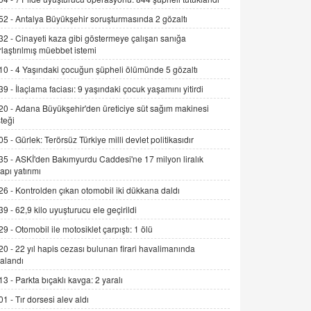
Alınmalı?
52 -
Antalya Büyükşehir soruşturmasında 2 gözaltı
9.12.2025 10:11
32 -
Cinayeti kaza gibi göstermeye çalışan sanığa
rlaştırılmış müebbet istemi
İNCİ GÜL AKÖL
Trump Keşke Adana'yı da Ziyaret Etse...
10 -
4 Yaşındaki çocuğun şüpheli ölümünde 5 gözaltı
06.07.2026 13:00
39 -
İlaçlama faciası: 9 yaşındaki çocuk yaşamını yitirdi
20 -
Adana Büyükşehir'den üreticiye süt sağım makinesi
ADEM AKÖL
teği
Esed Destekçilerinin Yüzüne Vurulan
05 -
Gürlek: Terörsüz Türkiye milli devlet politikasıdır
Şamar: Sednaya
35 -
ASKİ'den Bakımyurdu Caddesi'ne 17 milyon liralık
11.12.2024 12:30
yapı yatırımı
DR. EKREM ASLAN
26 -
Kontrolden çıkan otomobil iki dükkana daldı
Gerçek Ne, Algı Ne? "Beraber
39 -
62,9 kilo uyuşturucu ele geçirildi
Yürüyoruz" Cümlesinin Peşinden
29 -
Otomobil ile motosiklet çarpıştı: 1 ölü
19.07.2025 12:45
20 -
22 yıl hapis cezası bulunan firari havalimanında
GÖNÜL MENEKŞE
alandı
Şifacının Yolu
13 -
Parkta bıçaklı kavga: 2 yaralı
04.11.2025 12:56
01 -
Tır dorsesi alev aldı