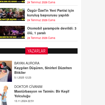
24 Temmuz 2026 Cuma
Özgür Özel'in Yeni Partisi için
kuruluş başvurusu yapıldı
24 Temmuz 2026 Cuma
Otomobil şarampole devrildi: 3
ölü, 1 yaralı
24 Temmuz 2026 Cuma
YAZARLAR
BAYAN AURORA
Kaygıları Düşüren, Sinirleri Düzelten
Bitkiler
5.1.2025 12:23
DOKTOR CİVANIM
Mastürbasyon ve Tatmin: Bir Keşif
Yolculuğu
13.11.2024 22:51