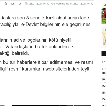
+
23.07.2024 16:35 | Güncelleme Tarihi: 23.07.2024 16:35
-
andaşlara son 3 senelik
kart
aidatlarının iade
acılığıyla, e-Devlet bilgilerinin ele geçirilmesi
ının ad ve logolarının kötü niyetli
dı. Vatandaşların bu tür dolandırıcılık
tiği belirtildi.
an bu tür haberlere itibar edilmemesi ve resmi
17:
lgili resmi kurumların web sitelerinden teyit
17:
ope
16:
15:
15:
15:
15: