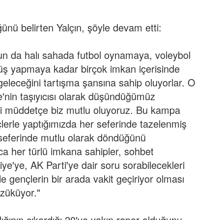
nü belirten Yalçın, şöyle devam etti:
un da halı sahada futbol oynamaya, voleybol
üş yapmaya kadar birçok imkan içerisinde
eleceğini tartışma şansına sahip oluyorlar. O
nin taşıyıcısı olarak düşündüğümüz
diği müddetçe biz mutlu oluyoruz. Bu kampa
lerle yaptığımızda her seferinde tazelenmiş
seferinde mutlu olarak döndüğünü
 her türlü imkana sahipler, sohbet
iye'ye, AK Parti'ye dair soru sorabilecekleri
e gençlerin bir arada vakit geçiriyor olması
özüküyor."
ığının çıkardığı 20'ye yakın rapor olduğunu,