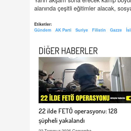
alanında çeşitli eğitimler alacak, sosya
Etiketler:
Gündem
AK Parti
Suriye
Filistin
Gazze
İs
DİĞER HABERLER
22 ilde FETÖ operasyonu: 128
şüpheli yakalandı
22 Temmuz 2026 Çarşamba