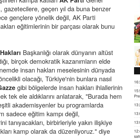
, gazetecilere, geçen yıl da buna benzer
ece gençlere yönelik değil, AK Parti
hakları eğitimlerinin bir parçası olarak bunu
Hakları
Başkanlığı olarak dünyanın altüst
dığı, birçok demokratik kazanımların elde
dönemde insan hakları meselesinin dünyada
öncelikli olacağı, Türkiye'nin bunlara nasıl
16:
Gazze
gibi bölgelerde insan hakları ihlallerinin
15:
tek tek ele aldıklarını anlatarak, "Burada hem
Pre
çeşitli akademisyenler bu programlarda
13:
am sadece eğitim kampı değil,
13:
ini tanıyacakları, birbirleriyle yakın ilişkiye
13:
ları kamp olarak da düzenliyoruz." diye
12:
sah