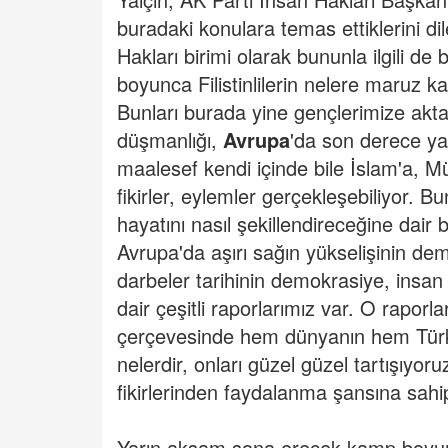
buradaki konulara temas ettiklerini di
Hakları birimi olarak bununla ilgili de
boyunca Filistinlilerin nelere maruz k
Bunları burada yine gençlerimize akta
düşmanlığı,
Avrupa
'da son derece ya
maalesef kendi içinde bile İslam'a, M
fikirler, eylemler gerçekleşebiliyor
hayatını nasıl şekillendireceğine dair 
Avrupa'da aşırı sağın yükselişinin dem
darbeler tarihinin demokrasiye, insan 
dair çeşitli raporlarımız var. O raporl
çerçevesinde hem dünyanın hem Türkiye
nelerdir, onları güzel güzel tartışıyoru
fikirlerinden faydalanma şansına sahi
Yarın akşam sona erecek kamp boyunc