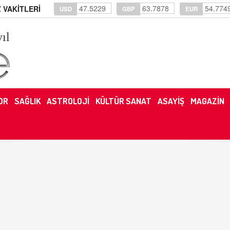
47.5229
63.7878
54.774
 VAKİTLERİ
USD
GBP
EUR
yıl
OR
SAĞLIK
ASTROLOJİ
KÜLTÜR SANAT
ASAYİŞ
MAGAZİN