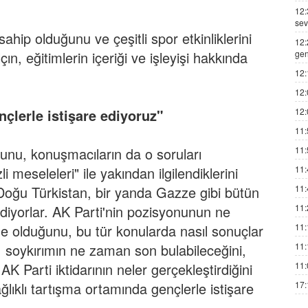
12:
sev
sahip olduğunu ve çeşitli spor etkinliklerini
12:
, eğitimlerin içeriği ve işleyişi hakkında
gen
12:
12:
nçlerle istişare ediyoruz"
12:
11:
unu, konuşmacıların da o soruları
11:
i meseleleri" ile yakından ilgilendiklerini
11:
 Doğu Türkistan, bir yanda Gazze gibi bütün
11:
diyorlar. AK Parti'nin pozisyonunun ne
11:
e olduğunu, bu tür konularda nasıl sonuçlar
11:
, soykırımın ne zaman son bulabileceğini,
11:
AK Parti iktidarının neler gerçekleştirdiğini
11:
ğlıklı tartışma ortamında gençlerle istişare
17: