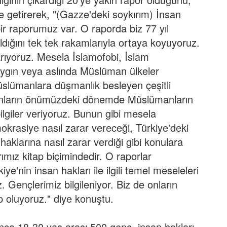
le getirerek, "(Gazze'deki soykırım) İnsan
 bir raporumuz var. O raporda biz 77 yıl
aldığını tek tek rakamlarıyla ortaya koyuyoruz.
rıyoruz. Mesela İslamofobi, İslam
ygın veya aslında Müslüman ülkeler
üslümanlara düşmanlık besleyen çeşitli
. Bunların önümüzdeki dönemde Müslümanların
bilgiler veriyoruz. Bunun gibi mesela
okrasiye nasıl zarar vereceği, Türkiye'deki
haklarına nasıl zarar verdiği gibi konulara
arımız kitap biçimindedir. O raporlar
'nin insan hakları ile ilgili temel meseleleri
z. Gençlerimiz bilgileniyor. Biz de onların
p oluyoruz." diye konuştu.
a 18-30 yaş arası 500 genç, insan hakları