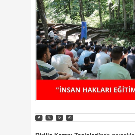
Diriliş Kampı Tesisleri
'nde gerçekle