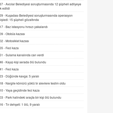
Alınmalı?
37 -
Avcılar Belediyesi soruşturmasında 12 şüpheli adliyeye
k edildi
9.12.2025 10:11
29 -
Kuşadası Belediyesi soruşturmasında operasyon
İNCİ GÜL AKÖL
işledi: 15 şüpheli gözaltında
Trump Keşke Adana'yı da Ziyaret Etse...
17 -
Baz istasyonu hırsızı yakalandı
06.07.2026 13:00
09 -
Otobüs kazası
02 -
Motosiklet kazası
ADEM AKÖL
55 -
Feci kaza
Esed Destekçilerinin Yüzüne Vurulan
Şamar: Sednaya
51 -
Sulama kanalında can verdi
11.12.2024 12:30
46 -
Kayıp kişi serada ölü bulundu
DR. EKREM ASLAN
41 -
Feci kaza
Gerçek Ne, Algı Ne? "Beraber
23 -
Düğünde kavga: 5 yaralı
Yürüyoruz" Cümlesinin Peşinden
18 -
Nargile kömürü yüklü tır alevlere teslim oldu
19.07.2025 12:45
10 -
Yaya geçidinde feci kaza
GÖNÜL MENEKŞE
03 -
Park halindeki araçta bir kişi ölü bulundu
Şifacının Yolu
16 -
Tır dehşeti: 1 ölü, 9 yaralı
04.11.2025 12:56