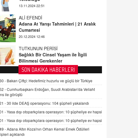
ALİ EFENDİ
Adana At Yarışı Tahminleri | 21 Aralık
Cumartesi
20.12.2024 12:46
TUTKUNUN PERİSİ
Sağlıklı Bir Cinsel Yaşam ile İlgili
Bilinmesi Gerekenler
08.11.2024 13:16
FARUK ÖNALAN
SON DAKİKA HABERLERİ
Tezkere Onaylanmasaydı…
30 -
Bakan Çiftçi: Hedefimiz huzurlu ve güçlü bir Türkiye
2 Kasım 2021 Salı 00:11
52 -
Cumhurbaşkanı Erdoğan, Suudi Arabistan'da Veliaht
ns ile görüştü
AV. DOĞAN CAN DOĞAN
21 -
30 ilde DEAŞ operasyonu: 104 şüpheli yakalandı
Kişisel verilerin korunması ve dijital
hukukun gelişimi
01 -
Yasa dışı otoparkçılara operasyon: 10 şüpheliye ev hapsi
15.09.2025 16:17
01 -
Yasa dışı otoparkçılara operasyon: 10 şüpheliye ev hapsi
49 -
Adana Altın Koza'nın Orhan Kemal Emek Ödülleri
SEHER EREK
ipleri açıklandı
Kış Ayları Geldi, Hangi Önlemler