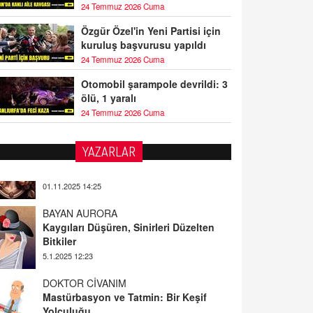
24 Temmuz 2026 Cuma
Özgür Özel'in Yeni Partisi için
kuruluş başvurusu yapıldı
24 Temmuz 2026 Cuma
Otomobil şarampole devrildi: 3
ölü, 1 yaralı
24 Temmuz 2026 Cuma
YAZARLAR
BAYAN AURORA
Kaygıları Düşüren, Sinirleri Düzelten
Bitkiler
5.1.2025 12:23
DOKTOR CİVANIM
Mastürbasyon ve Tatmin: Bir Keşif
Yolculuğu
13.11.2024 22:51