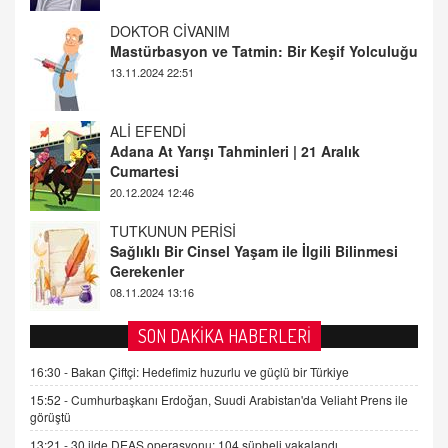
ALİ EFENDİ
Adana At Yarışı Tahminleri | 21 Aralık
Cumartesi
20.12.2024 12:46
TUTKUNUN PERİSİ
Sağlıklı Bir Cinsel Yaşam ile İlgili Bilinmesi
Gerekenler
08.11.2024 13:16
FARUK ÖNALAN
Tezkere Onaylanmasaydı…
2 Kasım 2021 Salı 00:11
AV. DOĞAN CAN DOĞAN
SON DAKİKA HABERLERİ
Kişisel verilerin korunması ve dijital hukukun
gelişimi
16:30 -
Bakan Çiftçi: Hedefimiz huzurlu ve güçlü bir Türkiye
15.09.2025 16:17
15:52 -
Cumhurbaşkanı Erdoğan, Suudi Arabistan'da Veliaht Prens ile
görüştü
SEHER EREK
13:21 -
30 ilde DEAŞ operasyonu: 104 şüpheli yakalandı