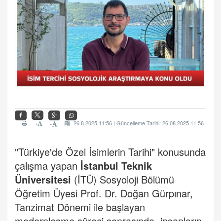
+
26.8.2025 11:56 | Güncelleme Tarihi: 26.08.2025 11:56
-
"Türkiye'de Özel İsimlerin Tarihi" konusunda
çalışma yapan
İstanbul
Teknik
Üniversitesi
(İTÜ) Sosyoloji Bölümü
Öğretim Üyesi Prof. Dr. Doğan Gürpınar,
Tanzimat Dönemi ile başlayan
modernleşme süreci sonrasında, insanların