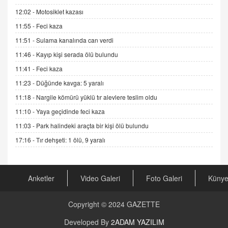
12:02 -
Motosiklet kazası
DR. EKREM ASLAN
11:55 -
Feci kaza
Gerçek Ne, Algı Ne? "Beraber Yürüyoruz"
Cümlesinin Peşinden
11:51 -
Sulama kanalında can verdi
19.07.2025 12:45
11:46 -
Kayıp kişi serada ölü bulundu
GÖNÜL MENEKŞE
11:41 -
Feci kaza
Şifacının Yolu
11:23 -
Düğünde kavga: 5 yaralı
04.11.2025 12:56
11:18 -
Nargile kömürü yüklü tır alevlere teslim oldu
11:10 -
Yaya geçidinde feci kaza
AV. RÜMEYSA ÖZKALE
11:03 -
Park halindeki araçta bir kişi ölü bulundu
Kira Uyuşmazlıklarında Dava Açmadan Önce
Arabulucuya Başvuru Şartı
17:16 -
Tır dehşeti: 1 ölü, 9 yaralı
23.09.2023 16:30
CAN UĞURATEŞ
Anketler
Video Galeri
Foto Galeri
Küny
Değişen yapısıyla Suriye
16.12.2024 14:16
Copyright © 2024
GAZETTE
GÜNLÜK BURÇ YORUMU
Developed By
2ADAM YAZILIM