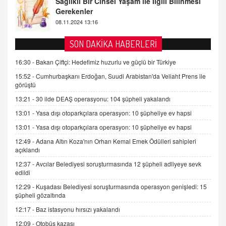
Tezkere Onaylanmasaydı…
2 Kasım 2021 Salı 00:11
AV. DOĞAN CAN DOĞAN
SON DAKİKA HABERLERİ
Kişisel verilerin korunması ve dijital hukukun
gelişimi
16:30 -
Bakan Çiftçi: Hedefimiz huzurlu ve güçlü bir Türkiye
15.09.2025 16:17
15:52 -
Cumhurbaşkanı Erdoğan, Suudi Arabistan'da Veliaht Prens ile
görüştü
SEHER EREK
13:21 -
30 ilde DEAŞ operasyonu: 104 şüpheli yakalandı
Kış Ayları Geldi, Hangi Önlemler Alınmalı?
13:01 -
Yasa dışı otoparkçılara operasyon: 10 şüpheliye ev hapsi
9.12.2025 10:11
13:01 -
Yasa dışı otoparkçılara operasyon: 10 şüpheliye ev hapsi
12:49 -
Adana Altın Koza'nın Orhan Kemal Emek Ödülleri sahipleri
İNCİ GÜL AKÖL
açıklandı
Trump Keşke Adana'yı da Ziyaret Etse...
06.07.2026 13:00
12:37 -
Avcılar Belediyesi soruşturmasında 12 şüpheli adliyeye sevk
edildi
12:29 -
Kuşadası Belediyesi soruşturmasında operasyon genişledi: 15
ADEM AKÖL
şüpheli gözaltında
Esed Destekçilerinin Yüzüne Vurulan Şamar:
12:17 -
Baz istasyonu hırsızı yakalandı
Sednaya
12:09 -
Otobüs kazası
11.12.2024 12:30