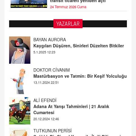
transit ticareti yeniden açtı
24 Temmuz 2026 Cuma
YAZARLAR
DOKTOR CİVANIM
Mastürbasyon ve Tatmin: Bir Keşif Yolculuğu
13.11.2024 22:51
ALİ EFENDİ
Adana At Yarışı Tahminleri | 21 Aralık
Cumartesi
20.12.2024 12:46
TUTKUNUN PERİSİ
Sağlıklı Bir Cinsel Yaşam ile İlgili Bilinmesi
Gerekenler
08.11.2024 13:16
FARUK ÖNALAN