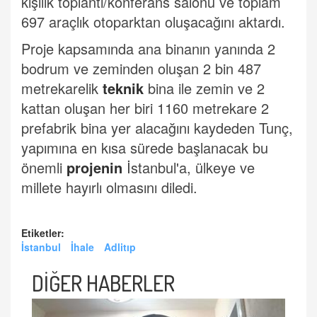
kişilik toplantı/konferans salonu ve toplam
697 araçlık otoparktan oluşacağını aktardı.
Proje kapsamında ana binanın yanında 2
bodrum ve zeminden oluşan 2 bin 487
metrekarelik
teknik
bina ile zemin ve 2
kattan oluşan her biri 1160 metrekare 2
prefabrik bina yer alacağını kaydeden Tunç,
yapımına en kısa sürede başlanacak bu
önemli
projenin
İstanbul'a, ülkeye ve
millete hayırlı olmasını diledi.
Etiketler:
İstanbul
İhale
Adlitıp
DİĞER HABERLER