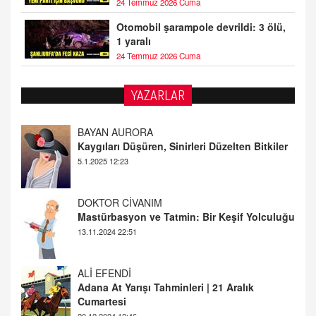
24 Temmuz 2026 Cuma
Otomobil şarampole devrildi: 3 ölü,
1 yaralı
24 Temmuz 2026 Cuma
YAZARLAR
DOKTOR CİVANIM
Mastürbasyon ve Tatmin: Bir Keşif Yolculuğu
13.11.2024 22:51
ALİ EFENDİ
Adana At Yarışı Tahminleri | 21 Aralık
Cumartesi
20.12.2024 12:46
TUTKUNUN PERİSİ
Sağlıklı Bir Cinsel Yaşam ile İlgili Bilinmesi
Gerekenler
08.11.2024 13:16