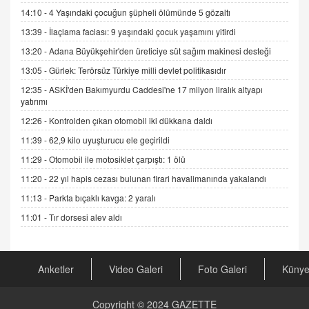
Esed Destekçilerinin Yüzüne Vurulan Şamar:
14:10 -
4 Yaşındaki çocuğun şüpheli ölümünde 5 gözaltı
Sednaya
13:39 -
İlaçlama faciası: 9 yaşındaki çocuk yaşamını yitirdi
11.12.2024 12:30
13:20 -
Adana Büyükşehir'den üreticiye süt sağım makinesi desteği
DR. EKREM ASLAN
13:05 -
Gürlek: Terörsüz Türkiye milli devlet politikasıdır
Gerçek Ne, Algı Ne? "Beraber Yürüyoruz"
12:35 -
ASKİ'den Bakımyurdu Caddesi'ne 17 milyon liralık altyapı
Cümlesinin Peşinden
yatırımı
19.07.2025 12:45
12:26 -
Kontrolden çıkan otomobil iki dükkana daldı
GÖNÜL MENEKŞE
11:39 -
62,9 kilo uyuşturucu ele geçirildi
Şifacının Yolu
11:29 -
Otomobil ile motosiklet çarpıştı: 1 ölü
04.11.2025 12:56
11:20 -
22 yıl hapis cezası bulunan firari havalimanında yakalandı
11:13 -
Parkta bıçaklı kavga: 2 yaralı
AV. RÜMEYSA ÖZKALE
Kira Uyuşmazlıklarında Dava Açmadan Önce
11:01 -
Tır dorsesi alev aldı
Arabulucuya Başvuru Şartı
23.09.2023 16:30
Anketler
Video Galeri
Foto Galeri
Küny
CAN UĞURATEŞ
Değişen yapısıyla Suriye
16.12.2024 14:16
Copyright © 2024
GAZETTE