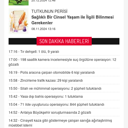
FARUK ÖNALAN
Tezkere Onaylanmasaydı…
2 Kasım 2021 Salı 00:11
AV. DOĞAN CAN DOĞAN
SON DAKİKA HABERLERİ
Kişisel verilerin korunması ve dijital hukukun
gelişimi
17:16 -
Tır dehşeti: 1 ölü, 9 yaralı
15.09.2025 16:17
17:00 -
198 saatlik kamera incelemesiyle suç örgütüne operasyon: 12
gözaltı
SEHER EREK
16:19 -
Polis aracına çarpan otomobilde 6 kişi yaralandı
Kış Ayları Geldi, Hangi Önlemler Alınmalı?
15:58 -
Zincirleme trafik kazası: 29 kişi yaralandı
9.12.2025 10:11
15:50 -
Silah ve mühimmat operasyonu: 2 şüpheli tutuklandı
15:42 -
Yasa dışı bahis operasyonu: 1 tutuklama
İNCİ GÜL AKÖL
Trump Keşke Adana'yı da Ziyaret Etse...
15:04 -
71 ilde uyuşturucu operasyonu: 844 şüpheli tutuklandı
06.07.2026 13:00
14:52 -
Antalya Büyükşehir soruşturmasında 2 gözaltı
14:32 -
Cinayeti kaza gibi göstermeye çalışan sanığa ağırlaştırılmış
müebbet istemi
ADEM AKÖL