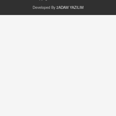
Developed By
2ADAM YAZILIM
GÜNLÜK BURÇ YORUMU
Günlük Burç Yorumu | 22 Kasım 2024: Koç,
Boğa, İkizler ve Daha Fazlası!
20.11.2024 17:44
PEARL SİRİUS
Mars 4 Kasım’da Aslan Burcuna Geçiyor
01.11.2025 14:25
BAYAN AURORA
Kaygıları Düşüren, Sinirleri Düzelten Bitkiler
5.1.2025 12:23