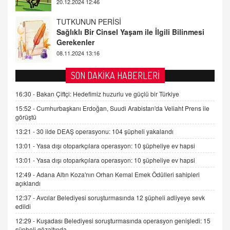
08.11.2024 13:16
FARUK ÖNALAN
Tezkere Onaylanmasaydı…
2 Kasım 2021 Salı 00:11
AV. DOĞAN CAN DOĞAN
SON DAKİKA HABERLERİ
Kişisel verilerin korunması ve dijital hukukun
gelişimi
16:30 -
Bakan Çiftçi: Hedefimiz huzurlu ve güçlü bir Türkiye
15.09.2025 16:17
15:52 -
Cumhurbaşkanı Erdoğan, Suudi Arabistan'da Veliaht Prens ile
görüştü
SEHER EREK
13:21 -
30 ilde DEAŞ operasyonu: 104 şüpheli yakalandı
Kış Ayları Geldi, Hangi Önlemler Alınmalı?
13:01 -
Yasa dışı otoparkçılara operasyon: 10 şüpheliye ev hapsi
9.12.2025 10:11
13:01 -
Yasa dışı otoparkçılara operasyon: 10 şüpheliye ev hapsi
12:49 -
Adana Altın Koza'nın Orhan Kemal Emek Ödülleri sahipleri
İNCİ GÜL AKÖL
açıklandı
Trump Keşke Adana'yı da Ziyaret Etse...
06.07.2026 13:00
12:37 -
Avcılar Belediyesi soruşturmasında 12 şüpheli adliyeye sevk
edildi
12:29 -
Kuşadası Belediyesi soruşturmasında operasyon genişledi: 15
ADEM AKÖL
şüpheli gözaltında