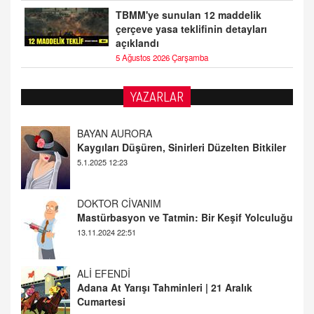
TBMM'ye sunulan 12 maddelik
çerçeve yasa teklifinin detayları
açıklandı
5 Ağustos 2026 Çarşamba
YAZARLAR
DOKTOR CİVANIM
Mastürbasyon ve Tatmin: Bir Keşif Yolculuğu
13.11.2024 22:51
ALİ EFENDİ
Adana At Yarışı Tahminleri | 21 Aralık
Cumartesi
20.12.2024 12:46
TUTKUNUN PERİSİ
Sağlıklı Bir Cinsel Yaşam ile İlgili Bilinmesi
Gerekenler