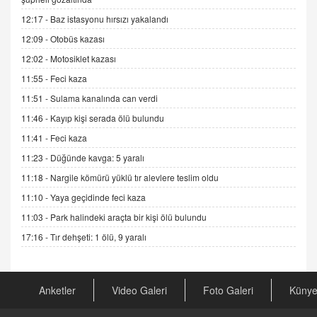
Esed Destekçilerinin Yüzüne Vurulan Şamar:
12:17 -
Baz istasyonu hırsızı yakalandı
Sednaya
12:09 -
Otobüs kazası
11.12.2024 12:30
12:02 -
Motosiklet kazası
DR. EKREM ASLAN
11:55 -
Feci kaza
Gerçek Ne, Algı Ne? "Beraber Yürüyoruz"
Cümlesinin Peşinden
11:51 -
Sulama kanalında can verdi
19.07.2025 12:45
11:46 -
Kayıp kişi serada ölü bulundu
GÖNÜL MENEKŞE
11:41 -
Feci kaza
Şifacının Yolu
11:23 -
Düğünde kavga: 5 yaralı
04.11.2025 12:56
11:18 -
Nargile kömürü yüklü tır alevlere teslim oldu
11:10 -
Yaya geçidinde feci kaza
AV. RÜMEYSA ÖZKALE
11:03 -
Park halindeki araçta bir kişi ölü bulundu
Kira Uyuşmazlıklarında Dava Açmadan Önce
Arabulucuya Başvuru Şartı
17:16 -
Tır dehşeti: 1 ölü, 9 yaralı
23.09.2023 16:30
CAN UĞURATEŞ
Anketler
Video Galeri
Foto Galeri
Küny
Değişen yapısıyla Suriye
16.12.2024 14:16