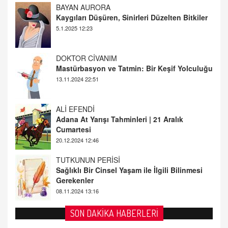
DOKTOR CİVANIM
Mastürbasyon ve Tatmin: Bir Keşif Yolculuğu
13.11.2024 22:51
ALİ EFENDİ
Adana At Yarışı Tahminleri | 21 Aralık
Cumartesi
20.12.2024 12:46
TUTKUNUN PERİSİ
Sağlıklı Bir Cinsel Yaşam ile İlgili Bilinmesi
Gerekenler
08.11.2024 13:16
FARUK ÖNALAN
Tezkere Onaylanmasaydı…
2 Kasım 2021 Salı 00:11
AV. DOĞAN CAN DOĞAN
SON DAKİKA HABERLERİ
Kişisel verilerin korunması ve dijital hukukun