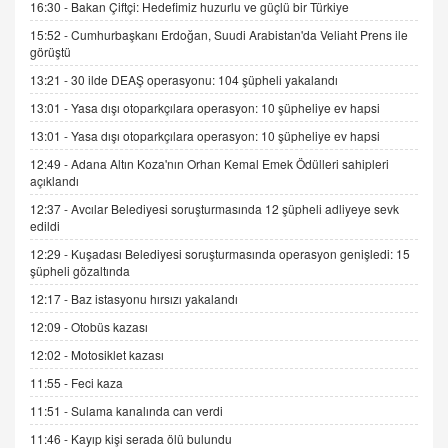
gelişimi
16:30 -
Bakan Çiftçi: Hedefimiz huzurlu ve güçlü bir Türkiye
15.09.2025 16:17
15:52 -
Cumhurbaşkanı Erdoğan, Suudi Arabistan'da Veliaht Prens ile
görüştü
SEHER EREK
13:21 -
30 ilde DEAŞ operasyonu: 104 şüpheli yakalandı
Kış Ayları Geldi, Hangi Önlemler Alınmalı?
13:01 -
Yasa dışı otoparkçılara operasyon: 10 şüpheliye ev hapsi
9.12.2025 10:11
13:01 -
Yasa dışı otoparkçılara operasyon: 10 şüpheliye ev hapsi
12:49 -
Adana Altın Koza'nın Orhan Kemal Emek Ödülleri sahipleri
İNCİ GÜL AKÖL
açıklandı
Trump Keşke Adana'yı da Ziyaret Etse...
06.07.2026 13:00
12:37 -
Avcılar Belediyesi soruşturmasında 12 şüpheli adliyeye sevk
edildi
12:29 -
Kuşadası Belediyesi soruşturmasında operasyon genişledi: 15
ADEM AKÖL
şüpheli gözaltında
Esed Destekçilerinin Yüzüne Vurulan Şamar:
12:17 -
Baz istasyonu hırsızı yakalandı
Sednaya
12:09 -
Otobüs kazası
11.12.2024 12:30
12:02 -
Motosiklet kazası
DR. EKREM ASLAN
11:55 -
Feci kaza
Gerçek Ne, Algı Ne? "Beraber Yürüyoruz"
Cümlesinin Peşinden
11:51 -
Sulama kanalında can verdi
19.07.2025 12:45
11:46 -
Kayıp kişi serada ölü bulundu