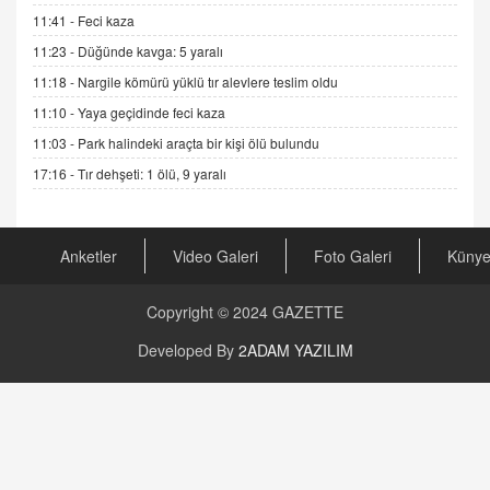
GÖNÜL MENEKŞE
11:41 -
Feci kaza
Şifacının Yolu
11:23 -
Düğünde kavga: 5 yaralı
04.11.2025 12:56
11:18 -
Nargile kömürü yüklü tır alevlere teslim oldu
11:10 -
Yaya geçidinde feci kaza
AV. RÜMEYSA ÖZKALE
11:03 -
Park halindeki araçta bir kişi ölü bulundu
Kira Uyuşmazlıklarında Dava Açmadan Önce
Arabulucuya Başvuru Şartı
17:16 -
Tır dehşeti: 1 ölü, 9 yaralı
23.09.2023 16:30
CAN UĞURATEŞ
Anketler
Video Galeri
Foto Galeri
Küny
Değişen yapısıyla Suriye
16.12.2024 14:16
Copyright © 2024
GAZETTE
GÜNLÜK BURÇ YORUMU
Developed By
2ADAM YAZILIM
Günlük Burç Yorumu | 22 Kasım 2024: Koç,
Boğa, İkizler ve Daha Fazlası!
20.11.2024 17:44
PEARL SİRİUS
Mars 4 Kasım’da Aslan Burcuna Geçiyor