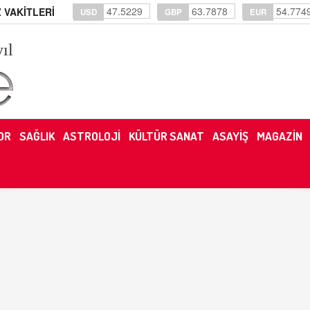
47.5229
63.7878
54.774
 VAKİTLERİ
USD
GBP
EUR
yıl
OR
SAĞLIK
ASTROLOJİ
KÜLTÜR SANAT
ASAYİŞ
MAGAZİN