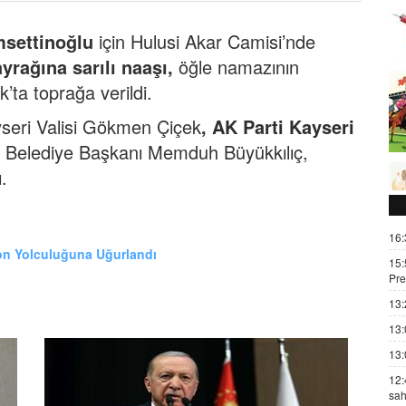
settinoğlu
için Hulusi Akar Camisi’nde
yrağına sarılı naaşı,
öğle namazının
’ta toprağa verildi.
yseri Valisi Gökmen Çiçek
,
AK Parti Kayseri
r Belediye Başkanı Memduh Büyükkılıç,
ı.
16:
on Yolculuğuna Uğurlandı
15:
Pre
13:
13:
13:
12:
sah