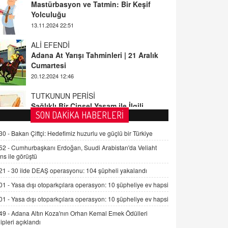
ALİ EFENDİ
Adana At Yarışı Tahminleri | 21 Aralık
Cumartesi
20.12.2024 12:46
TUTKUNUN PERİSİ
Sağlıklı Bir Cinsel Yaşam ile İlgili
Bilinmesi Gerekenler
08.11.2024 13:16
FARUK ÖNALAN
SON DAKİKA HABERLERİ
Tezkere Onaylanmasaydı…
30 -
Bakan Çiftçi: Hedefimiz huzurlu ve güçlü bir Türkiye
2 Kasım 2021 Salı 00:11
52 -
Cumhurbaşkanı Erdoğan, Suudi Arabistan'da Veliaht
ns ile görüştü
AV. DOĞAN CAN DOĞAN
21 -
30 ilde DEAŞ operasyonu: 104 şüpheli yakalandı
Kişisel verilerin korunması ve dijital
hukukun gelişimi
01 -
Yasa dışı otoparkçılara operasyon: 10 şüpheliye ev hapsi
15.09.2025 16:17
01 -
Yasa dışı otoparkçılara operasyon: 10 şüpheliye ev hapsi
49 -
Adana Altın Koza'nın Orhan Kemal Emek Ödülleri
SEHER EREK
ipleri açıklandı
Kış Ayları Geldi, Hangi Önlemler