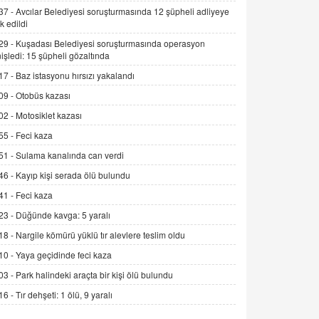
Alınmalı?
37 -
Avcılar Belediyesi soruşturmasında 12 şüpheli adliyeye
k edildi
9.12.2025 10:11
29 -
Kuşadası Belediyesi soruşturmasında operasyon
İNCİ GÜL AKÖL
işledi: 15 şüpheli gözaltında
Trump Keşke Adana'yı da Ziyaret Etse...
17 -
Baz istasyonu hırsızı yakalandı
06.07.2026 13:00
09 -
Otobüs kazası
02 -
Motosiklet kazası
ADEM AKÖL
55 -
Feci kaza
Esed Destekçilerinin Yüzüne Vurulan
Şamar: Sednaya
51 -
Sulama kanalında can verdi
11.12.2024 12:30
46 -
Kayıp kişi serada ölü bulundu
DR. EKREM ASLAN
41 -
Feci kaza
Gerçek Ne, Algı Ne? "Beraber
23 -
Düğünde kavga: 5 yaralı
Yürüyoruz" Cümlesinin Peşinden
18 -
Nargile kömürü yüklü tır alevlere teslim oldu
19.07.2025 12:45
10 -
Yaya geçidinde feci kaza
GÖNÜL MENEKŞE
03 -
Park halindeki araçta bir kişi ölü bulundu
Şifacının Yolu
16 -
Tır dehşeti: 1 ölü, 9 yaralı
04.11.2025 12:56