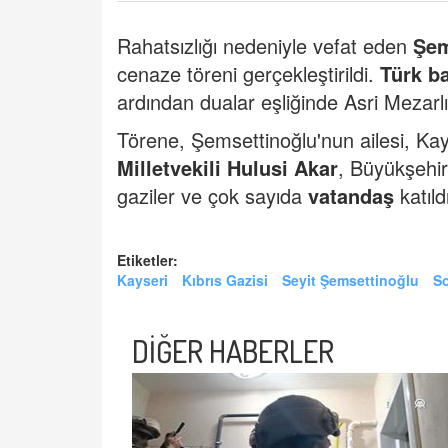
Rahatsızlığı nedeniyle vefat eden
Şem
cenaze töreni gerçekleştirildi.
Türk
ba
ardından dualar eşliğinde Asri Mezarlık
Törene, Şemsettinoğlu'nun ailesi, Ka
Milletvekili Hulusi Akar
, Büyükşehi
gaziler ve çok sayıda
vatandaş
katıld
Etiketler:
Kayseri
Kıbrıs Gazisi
Seyit Şemsettinoğlu
S
DİĞER HABERLER