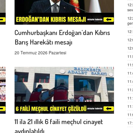
12:
sev
12:
gen
Cumhurbaşkanı Erdoğan'dan Kıbrıs
12:
12:
Barış Harekâtı mesajı
12:
20 Temmuz 2026 Pazartesi
11:
11:
11:
11:
11:
11:
11:
11:
11 ila 21 ıllık 6 faili meçhul cinayet
17:
aydınlatıldı