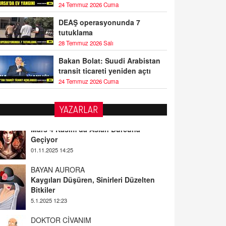
24 Temmuz 2026 Cuma
DEAŞ operasyonunda 7
tutuklama
28 Temmuz 2026 Salı
Bakan Bolat: Suudi Arabistan
transit ticareti yeniden açtı
24 Temmuz 2026 Cuma
YAZARLAR
BAYAN AURORA
Kaygıları Düşüren, Sinirleri Düzelten
Bitkiler
5.1.2025 12:23
DOKTOR CİVANIM
Mastürbasyon ve Tatmin: Bir Keşif
Yolculuğu
13.11.2024 22:51