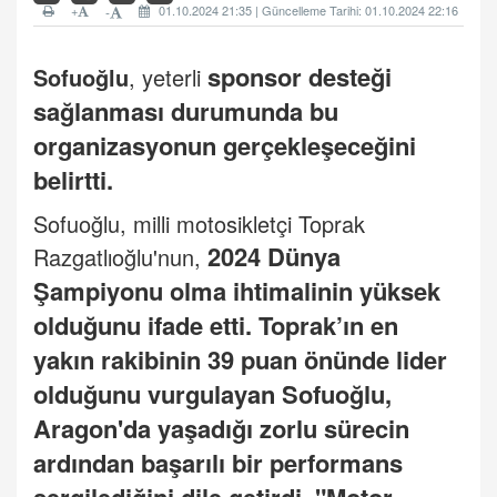
+
01.10.2024 21:35 | Güncelleme Tarihi: 01.10.2024 22:16
-
sponsor desteği
Sofuoğlu
, yeterli
sağlanması durumunda bu
organizasyonun gerçekleşeceğini
belirtti.
Sofuoğlu, milli motosikletçi Toprak
2024 Dünya
Razgatlıoğlu'nun,
Şampiyonu olma ihtimalinin yüksek
olduğunu ifade etti. Toprak’ın en
yakın rakibinin 39 puan önünde lider
olduğunu vurgulayan Sofuoğlu,
Aragon'da yaşadığı zorlu sürecin
ardından başarılı bir performans