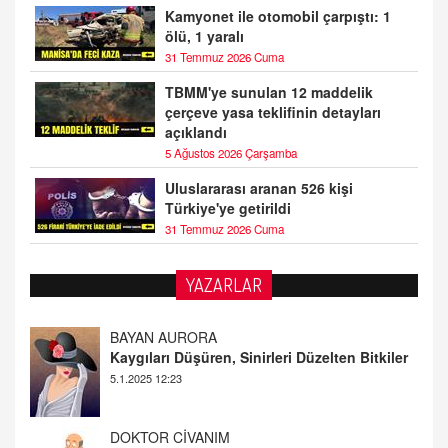
Kamyonet ile otomobil çarpıştı: 1
ölü, 1 yaralı
31 Temmuz 2026 Cuma
TBMM'ye sunulan 12 maddelik
çerçeve yasa teklifinin detayları
açıklandı
5 Ağustos 2026 Çarşamba
Uluslararası aranan 526 kişi
Türkiye'ye getirildi
31 Temmuz 2026 Cuma
YAZARLAR
DOKTOR CİVANIM
Mastürbasyon ve Tatmin: Bir Keşif Yolculuğu
13.11.2024 22:51
ALİ EFENDİ