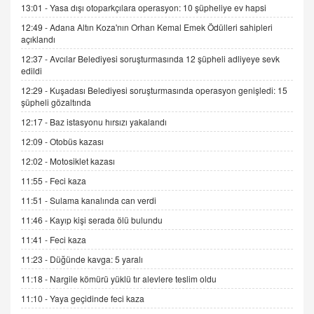
13:01 -
Yasa dışı otoparkçılara operasyon: 10 şüpheliye ev hapsi
12:49 -
Adana Altın Koza'nın Orhan Kemal Emek Ödülleri sahipleri
İNCİ GÜL AKÖL
açıklandı
Trump Keşke Adana'yı da Ziyaret Etse...
06.07.2026 13:00
12:37 -
Avcılar Belediyesi soruşturmasında 12 şüpheli adliyeye sevk
edildi
12:29 -
Kuşadası Belediyesi soruşturmasında operasyon genişledi: 15
ADEM AKÖL
şüpheli gözaltında
Esed Destekçilerinin Yüzüne Vurulan Şamar:
12:17 -
Baz istasyonu hırsızı yakalandı
Sednaya
12:09 -
Otobüs kazası
11.12.2024 12:30
12:02 -
Motosiklet kazası
DR. EKREM ASLAN
11:55 -
Feci kaza
Gerçek Ne, Algı Ne? "Beraber Yürüyoruz"
Cümlesinin Peşinden
11:51 -
Sulama kanalında can verdi
19.07.2025 12:45
11:46 -
Kayıp kişi serada ölü bulundu
GÖNÜL MENEKŞE
11:41 -
Feci kaza
Şifacının Yolu
11:23 -
Düğünde kavga: 5 yaralı
04.11.2025 12:56
11:18 -
Nargile kömürü yüklü tır alevlere teslim oldu
11:10 -
Yaya geçidinde feci kaza
AV. RÜMEYSA ÖZKALE