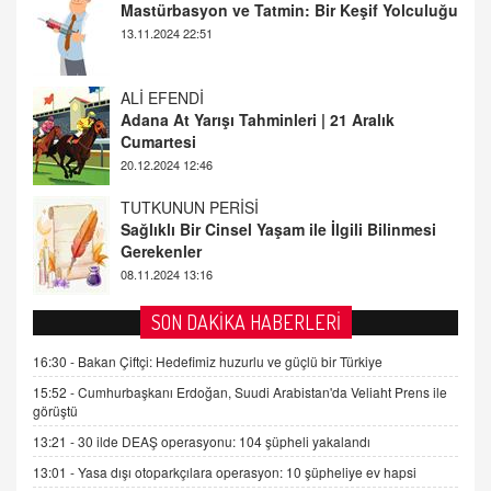
Adana At Yarışı Tahminleri | 21 Aralık
Cumartesi
20.12.2024 12:46
TUTKUNUN PERİSİ
Sağlıklı Bir Cinsel Yaşam ile İlgili Bilinmesi
Gerekenler
08.11.2024 13:16
FARUK ÖNALAN
Tezkere Onaylanmasaydı…
2 Kasım 2021 Salı 00:11
AV. DOĞAN CAN DOĞAN
SON DAKİKA HABERLERİ
Kişisel verilerin korunması ve dijital hukukun
gelişimi
16:30 -
Bakan Çiftçi: Hedefimiz huzurlu ve güçlü bir Türkiye
15.09.2025 16:17
15:52 -
Cumhurbaşkanı Erdoğan, Suudi Arabistan'da Veliaht Prens ile
görüştü
SEHER EREK
13:21 -
30 ilde DEAŞ operasyonu: 104 şüpheli yakalandı
Kış Ayları Geldi, Hangi Önlemler Alınmalı?
13:01 -
Yasa dışı otoparkçılara operasyon: 10 şüpheliye ev hapsi
9.12.2025 10:11