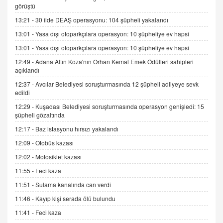
görüştü
SEHER EREK
13:21 -
30 ilde DEAŞ operasyonu: 104 şüpheli yakalandı
Kış Ayları Geldi, Hangi Önlemler Alınmalı?
13:01 -
Yasa dışı otoparkçılara operasyon: 10 şüpheliye ev hapsi
9.12.2025 10:11
13:01 -
Yasa dışı otoparkçılara operasyon: 10 şüpheliye ev hapsi
12:49 -
Adana Altın Koza'nın Orhan Kemal Emek Ödülleri sahipleri
İNCİ GÜL AKÖL
açıklandı
Trump Keşke Adana'yı da Ziyaret Etse...
06.07.2026 13:00
12:37 -
Avcılar Belediyesi soruşturmasında 12 şüpheli adliyeye sevk
edildi
12:29 -
Kuşadası Belediyesi soruşturmasında operasyon genişledi: 15
ADEM AKÖL
şüpheli gözaltında
Esed Destekçilerinin Yüzüne Vurulan Şamar:
12:17 -
Baz istasyonu hırsızı yakalandı
Sednaya
12:09 -
Otobüs kazası
11.12.2024 12:30
12:02 -
Motosiklet kazası
DR. EKREM ASLAN
11:55 -
Feci kaza
Gerçek Ne, Algı Ne? "Beraber Yürüyoruz"
Cümlesinin Peşinden
11:51 -
Sulama kanalında can verdi
19.07.2025 12:45
11:46 -
Kayıp kişi serada ölü bulundu
GÖNÜL MENEKŞE
11:41 -
Feci kaza
Şifacının Yolu