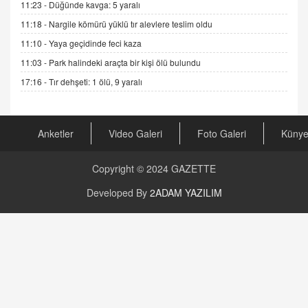
11:23 -
Düğünde kavga: 5 yaralı
04.11.2025 12:56
11:18 -
Nargile kömürü yüklü tır alevlere teslim oldu
11:10 -
Yaya geçidinde feci kaza
AV. RÜMEYSA ÖZKALE
11:03 -
Park halindeki araçta bir kişi ölü bulundu
Kira Uyuşmazlıklarında Dava Açmadan Önce
Arabulucuya Başvuru Şartı
17:16 -
Tır dehşeti: 1 ölü, 9 yaralı
23.09.2023 16:30
CAN UĞURATEŞ
Anketler
Video Galeri
Foto Galeri
Küny
Değişen yapısıyla Suriye
16.12.2024 14:16
Copyright © 2024
GAZETTE
GÜNLÜK BURÇ YORUMU
Developed By
2ADAM YAZILIM
Günlük Burç Yorumu | 22 Kasım 2024: Koç,
Boğa, İkizler ve Daha Fazlası!
20.11.2024 17:44
PEARL SİRİUS
Mars 4 Kasım’da Aslan Burcuna Geçiyor
01.11.2025 14:25