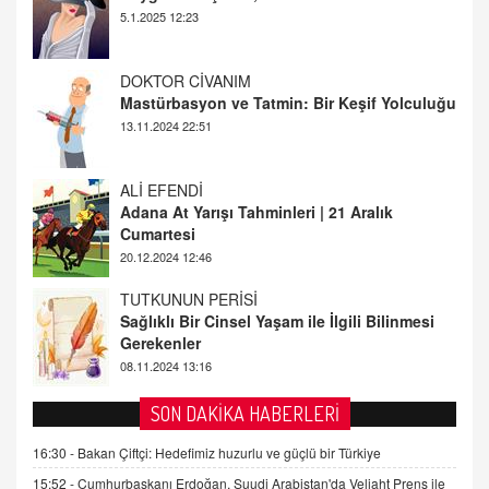
13.11.2024 22:51
ALİ EFENDİ
Adana At Yarışı Tahminleri | 21 Aralık
Cumartesi
20.12.2024 12:46
TUTKUNUN PERİSİ
Sağlıklı Bir Cinsel Yaşam ile İlgili Bilinmesi
Gerekenler
08.11.2024 13:16
FARUK ÖNALAN
Tezkere Onaylanmasaydı…
2 Kasım 2021 Salı 00:11
AV. DOĞAN CAN DOĞAN
SON DAKİKA HABERLERİ
Kişisel verilerin korunması ve dijital hukukun
gelişimi
16:30 -
Bakan Çiftçi: Hedefimiz huzurlu ve güçlü bir Türkiye
15.09.2025 16:17
15:52 -
Cumhurbaşkanı Erdoğan, Suudi Arabistan'da Veliaht Prens ile