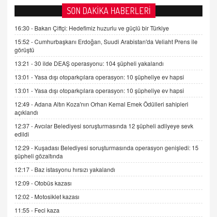
ADEM AKÖL
SON DAKİKA HABERLERİ
Esed Destekçilerinin Yüzüne Vurulan Şamar:
Sednaya
16:30 -
Bakan Çiftçi: Hedefimiz huzurlu ve güçlü bir Türkiye
11.12.2024 12:30
15:52 -
Cumhurbaşkanı Erdoğan, Suudi Arabistan'da Veliaht Prens ile
görüştü
DR. EKREM ASLAN
Gerçek Ne, Algı Ne? "Beraber Yürüyoruz"
13:21 -
30 ilde DEAŞ operasyonu: 104 şüpheli yakalandı
Cümlesinin Peşinden
13:01 -
Yasa dışı otoparkçılara operasyon: 10 şüpheliye ev hapsi
19.07.2025 12:45
13:01 -
Yasa dışı otoparkçılara operasyon: 10 şüpheliye ev hapsi
GÖNÜL MENEKŞE
12:49 -
Adana Altın Koza'nın Orhan Kemal Emek Ödülleri sahipleri
Şifacının Yolu
açıklandı
04.11.2025 12:56
12:37 -
Avcılar Belediyesi soruşturmasında 12 şüpheli adliyeye sevk
edildi
12:29 -
Kuşadası Belediyesi soruşturmasında operasyon genişledi: 15
AV. RÜMEYSA ÖZKALE
şüpheli gözaltında
Kira Uyuşmazlıklarında Dava Açmadan Önce
Arabulucuya Başvuru Şartı
12:17 -
Baz istasyonu hırsızı yakalandı
23.09.2023 16:30
12:09 -
Otobüs kazası
12:02 -
Motosiklet kazası
CAN UĞURATEŞ
Değişen yapısıyla Suriye
11:55 -
Feci kaza