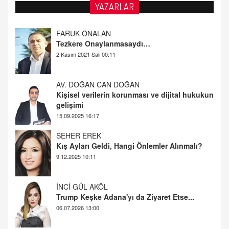
YAZARLAR
FARUK ÖNALAN
Tezkere Onaylanmasaydı…
2 Kasım 2021 Salı 00:11
AV. DOĞAN CAN DOĞAN
Kişisel verilerin korunması ve dijital hukukun
gelişimi
15.09.2025 16:17
SEHER EREK
Kış Ayları Geldi, Hangi Önlemler Alınmalı?
9.12.2025 10:11
İNCİ GÜL AKÖL
Trump Keşke Adana'yı da Ziyaret Etse...
06.07.2026 13:00