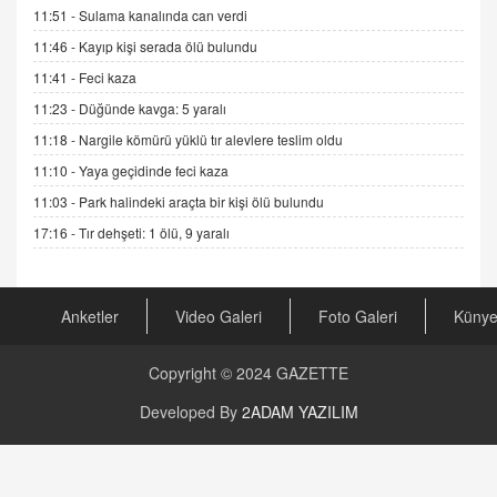
16.12.2024 14:16
11:51 -
Sulama kanalında can verdi
11:46 -
Kayıp kişi serada ölü bulundu
GÜNLÜK BURÇ YORUMU
11:41 -
Feci kaza
Günlük Burç Yorumu | 22 Kasım 2024: Koç,
11:23 -
Düğünde kavga: 5 yaralı
Boğa, İkizler ve Daha Fazlası!
20.11.2024 17:44
11:18 -
Nargile kömürü yüklü tır alevlere teslim oldu
11:10 -
Yaya geçidinde feci kaza
PEARL SİRİUS
Mars 4 Kasım’da Aslan Burcuna Geçiyor
11:03 -
Park halindeki araçta bir kişi ölü bulundu
01.11.2025 14:25
17:16 -
Tır dehşeti: 1 ölü, 9 yaralı
BAYAN AURORA
Kaygıları Düşüren, Sinirleri Düzelten Bitkiler
Anketler
Video Galeri
Foto Galeri
Küny
5.1.2025 12:23
Copyright © 2024
GAZETTE
DOKTOR CİVANIM
Developed By
2ADAM YAZILIM
Mastürbasyon ve Tatmin: Bir Keşif Yolculuğu
13.11.2024 22:51