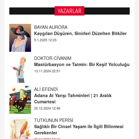
YAZARLAR
DOKTOR CİVANIM
Mastürbasyon ve Tatmin: Bir Keşif Yolculuğu
13.11.2024 22:51
ALİ EFENDİ
Adana At Yarışı Tahminleri | 21 Aralık
Cumartesi
20.12.2024 12:46
TUTKUNUN PERİSİ
Sağlıklı Bir Cinsel Yaşam ile İlgili Bilinmesi
Gerekenler
08.11.2024 13:16
FARUK ÖNALAN
Tezkere Onaylanmasaydı…
2 Kasım 2021 Salı 00:11