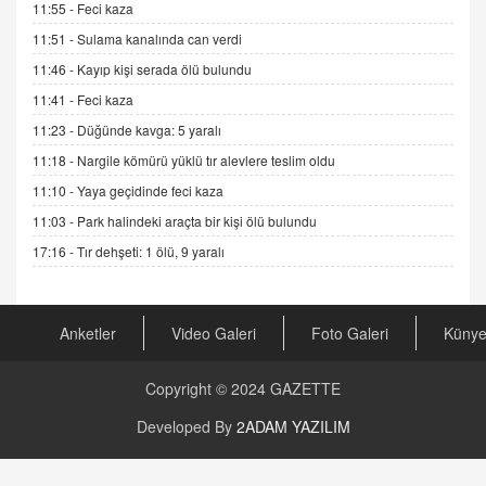
11:55 -
Feci kaza
Gerçek Ne, Algı Ne? "Beraber Yürüyoruz"
Cümlesinin Peşinden
11:51 -
Sulama kanalında can verdi
19.07.2025 12:45
11:46 -
Kayıp kişi serada ölü bulundu
GÖNÜL MENEKŞE
11:41 -
Feci kaza
Şifacının Yolu
11:23 -
Düğünde kavga: 5 yaralı
04.11.2025 12:56
11:18 -
Nargile kömürü yüklü tır alevlere teslim oldu
11:10 -
Yaya geçidinde feci kaza
AV. RÜMEYSA ÖZKALE
11:03 -
Park halindeki araçta bir kişi ölü bulundu
Kira Uyuşmazlıklarında Dava Açmadan Önce
Arabulucuya Başvuru Şartı
17:16 -
Tır dehşeti: 1 ölü, 9 yaralı
23.09.2023 16:30
CAN UĞURATEŞ
Anketler
Video Galeri
Foto Galeri
Küny
Değişen yapısıyla Suriye
16.12.2024 14:16
Copyright © 2024
GAZETTE
GÜNLÜK BURÇ YORUMU
Developed By
2ADAM YAZILIM
Günlük Burç Yorumu | 22 Kasım 2024: Koç,
Boğa, İkizler ve Daha Fazlası!