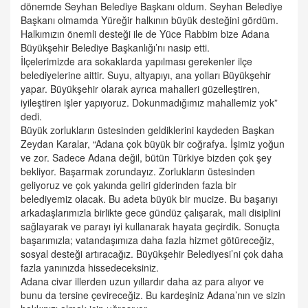
dönemde Seyhan Belediye Başkanı oldum. Seyhan Belediye
Başkanı olmamda Yüreğir halkının büyük desteğini gördüm.
Halkımızın önemli desteği ile de Yüce Rabbim bize Adana
Büyükşehir Belediye Başkanlığı’nı nasip etti.
İlçelerimizde ara sokaklarda yapılması gerekenler ilçe
belediyelerine aittir. Suyu, altyapıyı, ana yolları Büyükşehir
yapar. Büyükşehir olarak ayrıca mahalleri güzelleştiren,
iyileştiren işler yapıyoruz. Dokunmadığımız mahallemiz yok”
dedi.
Büyük zorlukların üstesinden geldiklerini kaydeden Başkan
Zeydan Karalar, “Adana çok büyük bir coğrafya. İşimiz yoğun
ve zor. Sadece Adana değil, bütün Türkiye bizden çok şey
bekliyor. Başarmak zorundayız. Zorlukların üstesinden
geliyoruz ve çok yakında geliri giderinden fazla bir
belediyemiz olacak. Bu adeta büyük bir mucize. Bu başarıyı
arkadaşlarımızla birlikte gece gündüz çalışarak, mali disiplini
sağlayarak ve parayı iyi kullanarak hayata geçirdik. Sonuçta
başarımızla; vatandaşımıza daha fazla hizmet götüreceğiz,
sosyal desteği artıracağız. Büyükşehir Belediyesi’ni çok daha
fazla yanınızda hissedeceksiniz.
Adana civar illerden uzun yıllardır daha az para alıyor ve
bunu da tersine çevireceğiz. Bu kardeşiniz Adana’nın ve sizin