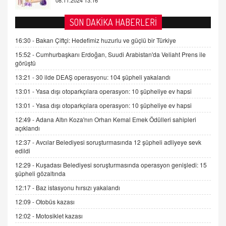
AV. DOĞAN CAN DOĞAN
SON DAKİKA HABERLERİ
Kişisel verilerin korunması ve dijital hukukun
gelişimi
16:30 -
Bakan Çiftçi: Hedefimiz huzurlu ve güçlü bir Türkiye
15.09.2025 16:17
15:52 -
Cumhurbaşkanı Erdoğan, Suudi Arabistan'da Veliaht Prens ile
görüştü
SEHER EREK
13:21 -
30 ilde DEAŞ operasyonu: 104 şüpheli yakalandı
Kış Ayları Geldi, Hangi Önlemler Alınmalı?
13:01 -
Yasa dışı otoparkçılara operasyon: 10 şüpheliye ev hapsi
9.12.2025 10:11
13:01 -
Yasa dışı otoparkçılara operasyon: 10 şüpheliye ev hapsi
12:49 -
Adana Altın Koza'nın Orhan Kemal Emek Ödülleri sahipleri
İNCİ GÜL AKÖL
açıklandı
Trump Keşke Adana'yı da Ziyaret Etse...
06.07.2026 13:00
12:37 -
Avcılar Belediyesi soruşturmasında 12 şüpheli adliyeye sevk
edildi
12:29 -
Kuşadası Belediyesi soruşturmasında operasyon genişledi: 15
ADEM AKÖL
şüpheli gözaltında
Esed Destekçilerinin Yüzüne Vurulan Şamar:
12:17 -
Baz istasyonu hırsızı yakalandı
Sednaya
12:09 -
Otobüs kazası
11.12.2024 12:30
12:02 -
Motosiklet kazası
DR. EKREM ASLAN