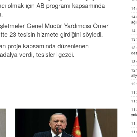
ımcı olmak için AB programı kapsamında
14:
ı.
14:
ağı
 İşletmeler Genel Müdür Yardımcısı Ömer
14:
e 23 tesisin hizmete girdiğini söyledi.
13:
ndan proje kapsamında düzenlenen
13:
alya verdi, tesisleri gezdi.
des
13:
12:
alt
12:
11:
11:
11:
yak
11:
11: