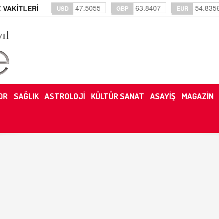
47.5055
63.8407
54.835
 VAKİTLERİ
USD
GBP
EUR
yıl
OR
SAĞLIK
ASTROLOJİ
KÜLTÜR SANAT
ASAYİŞ
MAGAZİN