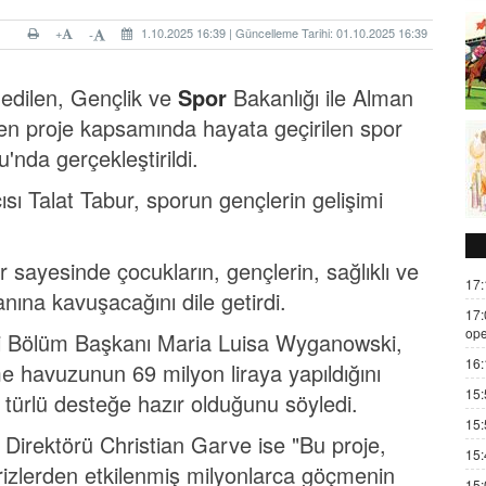
+
1.10.2025 16:39 | Güncelleme Tarihi: 01.10.2025 16:39
-
 edilen, Gençlik ve
Spor
Bakanlığı ile Alman
len proje kapsamında hayata geçirilen spor
u'nda gerçekleştirildi.
sı Talat Tabur, sporun gençlerin gelişimi
r sayesinde çocukların, gençlerin, sağlıklı ve
17:
na kavuşacağını dile getirdi.
17:
ope
ği Bölüm Başkanı Maria Luisa Wyganowski,
16:
e havuzunun 69 milyon liraya yapıldığını
15:
 türlü desteğe hazır olduğunu söyledi.
15:
irektörü Christian Garve ise "Bu proje,
15:
izlerden etkilenmiş milyonlarca göçmenin
15: