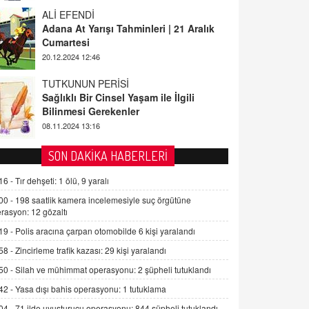
ALİ EFENDİ
Adana At Yarışı Tahminleri | 21 Aralık
Cumartesi
20.12.2024 12:46
TUTKUNUN PERİSİ
Sağlıklı Bir Cinsel Yaşam ile İlgili
Bilinmesi Gerekenler
08.11.2024 13:16
FARUK ÖNALAN
SON DAKİKA HABERLERİ
Tezkere Onaylanmasaydı…
16 -
Tır dehşeti: 1 ölü, 9 yaralı
2 Kasım 2021 Salı 00:11
00 -
198 saatlik kamera incelemesiyle suç örgütüne
rasyon: 12 gözaltı
AV. DOĞAN CAN DOĞAN
19 -
Polis aracına çarpan otomobilde 6 kişi yaralandı
Kişisel verilerin korunması ve dijital
hukukun gelişimi
58 -
Zincirleme trafik kazası: 29 kişi yaralandı
15.09.2025 16:17
50 -
Silah ve mühimmat operasyonu: 2 şüpheli tutuklandı
42 -
Yasa dışı bahis operasyonu: 1 tutuklama
SEHER EREK
Kış Ayları Geldi, Hangi Önlemler
04 -
71 ilde uyuşturucu operasyonu: 844 şüpheli tutuklandı