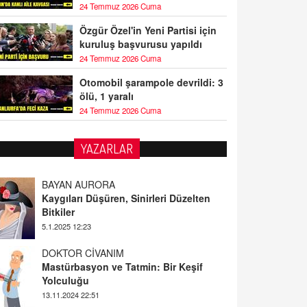
24 Temmuz 2026 Cuma
Özgür Özel'in Yeni Partisi için
kuruluş başvurusu yapıldı
24 Temmuz 2026 Cuma
Otomobil şarampole devrildi: 3
ölü, 1 yaralı
24 Temmuz 2026 Cuma
YAZARLAR
BAYAN AURORA
Kaygıları Düşüren, Sinirleri Düzelten
Bitkiler
5.1.2025 12:23
DOKTOR CİVANIM
Mastürbasyon ve Tatmin: Bir Keşif
Yolculuğu
13.11.2024 22:51