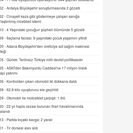
Alınmalı?
52 -
Antalya Büyükşehir soruşturmasında 2 gözaltı
9.12.2025 10:11
32 -
Cinayeti kaza gibi göstermeye çalışan sanığa
rlaştırılmış müebbet istemi
İNCİ GÜL AKÖL
Trump Keşke Adana'yı da Ziyaret Etse...
10 -
4 Yaşındaki çocuğun şüpheli ölümünde 5 gözaltı
06.07.2026 13:00
39 -
İlaçlama faciası: 9 yaşındaki çocuk yaşamını yitirdi
20 -
Adana Büyükşehir'den üreticiye süt sağım makinesi
ADEM AKÖL
teği
Esed Destekçilerinin Yüzüne Vurulan
05 -
Gürlek: Terörsüz Türkiye milli devlet politikasıdır
Şamar: Sednaya
35 -
ASKİ'den Bakımyurdu Caddesi'ne 17 milyon liralık
11.12.2024 12:30
yapı yatırımı
DR. EKREM ASLAN
26 -
Kontrolden çıkan otomobil iki dükkana daldı
Gerçek Ne, Algı Ne? "Beraber
39 -
62,9 kilo uyuşturucu ele geçirildi
Yürüyoruz" Cümlesinin Peşinden
29 -
Otomobil ile motosiklet çarpıştı: 1 ölü
19.07.2025 12:45
20 -
22 yıl hapis cezası bulunan firari havalimanında
GÖNÜL MENEKŞE
alandı
Şifacının Yolu
13 -
Parkta bıçaklı kavga: 2 yaralı
04.11.2025 12:56
01 -
Tır dorsesi alev aldı