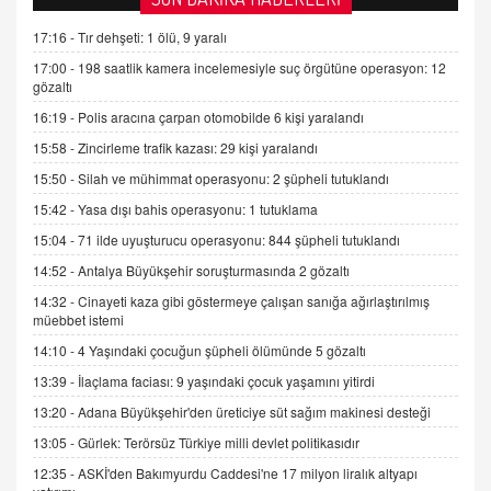
17:16 -
Tır dehşeti: 1 ölü, 9 yaralı
AV. DOĞAN CAN DOĞAN
17:00 -
198 saatlik kamera incelemesiyle suç örgütüne operasyon: 12
Kişisel verilerin korunması ve dijital hukukun
gözaltı
gelişimi
16:19 -
Polis aracına çarpan otomobilde 6 kişi yaralandı
15.09.2025 16:17
15:58 -
Zincirleme trafik kazası: 29 kişi yaralandı
SEHER EREK
15:50 -
Silah ve mühimmat operasyonu: 2 şüpheli tutuklandı
Kış Ayları Geldi, Hangi Önlemler Alınmalı?
15:42 -
Yasa dışı bahis operasyonu: 1 tutuklama
9.12.2025 10:11
15:04 -
71 ilde uyuşturucu operasyonu: 844 şüpheli tutuklandı
14:52 -
Antalya Büyükşehir soruşturmasında 2 gözaltı
İNCİ GÜL AKÖL
Trump Keşke Adana'yı da Ziyaret Etse...
14:32 -
Cinayeti kaza gibi göstermeye çalışan sanığa ağırlaştırılmış
06.07.2026 13:00
müebbet istemi
14:10 -
4 Yaşındaki çocuğun şüpheli ölümünde 5 gözaltı
13:39 -
İlaçlama faciası: 9 yaşındaki çocuk yaşamını yitirdi
ADEM AKÖL
Esed Destekçilerinin Yüzüne Vurulan Şamar:
13:20 -
Adana Büyükşehir'den üreticiye süt sağım makinesi desteği
Sednaya
13:05 -
Gürlek: Terörsüz Türkiye milli devlet politikasıdır
11.12.2024 12:30
12:35 -
ASKİ'den Bakımyurdu Caddesi'ne 17 milyon liralık altyapı