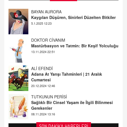
Kaygıları Düşüren, Sinirleri Düzelten Bitkiler
5.1.2025 12:23
DOKTOR CİVANIM
Mastürbasyon ve Tatmin: Bir Keşif Yolculuğu
13.11.2024 22:51
ALİ EFENDİ
Adana At Yarışı Tahminleri | 21 Aralık
Cumartesi
20.12.2024 12:46
TUTKUNUN PERİSİ
Sağlıklı Bir Cinsel Yaşam ile İlgili Bilinmesi
Gerekenler
08.11.2024 13:16
FARUK ÖNALAN
Tezkere Onaylanmasaydı…
2 Kasım 2021 Salı 00:11
SON DAKİKA HABERLERİ