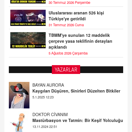
30 Temmuz 2026 Perşembe
Uluslararası aranan 526 kişi
Türkiye'ye getirildi
31 Temmuz 2026 Cuma
TBMM'ye sunulan 12 maddelik
çerçeve yasa teklifinin detayları
açıklandı
5 Ağustos 2026 Çarşamba
BAYAN AURORA
YAZARLAR
Kaygıları Düşüren, Sinirleri Düzelten Bitkiler
5.1.2025 12:23
DOKTOR CİVANIM
Mastürbasyon ve Tatmin: Bir Keşif Yolculuğu
13.11.2024 22:51
ALİ EFENDİ