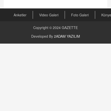
Kira Uyuşmazlıklarında Dava Açmadan Önce
Arabulucuya Başvuru Şartı
23.09.2023 16:30
Anketler
Video Galeri
Foto Galeri
Küny
CAN UĞURATEŞ
Değişen yapısıyla Suriye
Copyright © 2024
GAZETTE
16.12.2024 14:16
Developed By
2ADAM YAZILIM
GÜNLÜK BURÇ YORUMU
Günlük Burç Yorumu | 22 Kasım 2024: Koç,
Boğa, İkizler ve Daha Fazlası!
20.11.2024 17:44
PEARL SİRİUS
Mars 4 Kasım’da Aslan Burcuna Geçiyor
01.11.2025 14:25