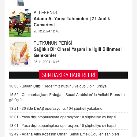
Adana At Yarışı Tahminleri | 21 Aralık
Cumartesi
20.12.2024 12:46
TUTKUNUN PERİSİ
Sağlıklı Bir Cinsel Yaşam ile İlgili Bilinmesi
Gerekenler
08.11.2024 13:16
FARUK ÖNALAN
Tezkere Onaylanmasaydı…
2 Kasım 2021 Salı 00:11
SON DAKİKA HABERLERİ
16:30 -
Bakan Çiftçi: Hedefimiz huzurlu ve güçlü bir Türkiye
AV. DOĞAN CAN DOĞAN
Kişisel verilerin korunması ve dijital hukukun
15:52 -
Cumhurbaşkanı Erdoğan, Suudi Arabistan'da Veliaht Prens ile
gelişimi
görüştü
15.09.2025 16:17
13:21 -
30 ilde DEAŞ operasyonu: 104 şüpheli yakalandı
13:01 -
Yasa dışı otoparkçılara operasyon: 10 şüpheliye ev hapsi
SEHER EREK
Kış Ayları Geldi, Hangi Önlemler Alınmalı?
13:01 -
Yasa dışı otoparkçılara operasyon: 10 şüpheliye ev hapsi
9.12.2025 10:11
12:49 -
Adana Altın Koza'nın Orhan Kemal Emek Ödülleri sahipleri