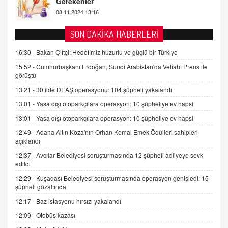
2 Kasım 2021 Salı 00:11
AV. DOĞAN CAN DOĞAN
SON DAKİKA HABERLERİ
Kişisel verilerin korunması ve dijital hukukun
gelişimi
16:30 -
Bakan Çiftçi: Hedefimiz huzurlu ve güçlü bir Türkiye
15.09.2025 16:17
15:52 -
Cumhurbaşkanı Erdoğan, Suudi Arabistan'da Veliaht Prens ile
görüştü
SEHER EREK
13:21 -
30 ilde DEAŞ operasyonu: 104 şüpheli yakalandı
Kış Ayları Geldi, Hangi Önlemler Alınmalı?
13:01 -
Yasa dışı otoparkçılara operasyon: 10 şüpheliye ev hapsi
9.12.2025 10:11
13:01 -
Yasa dışı otoparkçılara operasyon: 10 şüpheliye ev hapsi
12:49 -
Adana Altın Koza'nın Orhan Kemal Emek Ödülleri sahipleri
İNCİ GÜL AKÖL
açıklandı
Trump Keşke Adana'yı da Ziyaret Etse...
06.07.2026 13:00
12:37 -
Avcılar Belediyesi soruşturmasında 12 şüpheli adliyeye sevk
edildi
12:29 -
Kuşadası Belediyesi soruşturmasında operasyon genişledi: 15
ADEM AKÖL
şüpheli gözaltında
Esed Destekçilerinin Yüzüne Vurulan Şamar:
12:17 -
Baz istasyonu hırsızı yakalandı
Sednaya
12:09 -
Otobüs kazası
11.12.2024 12:30