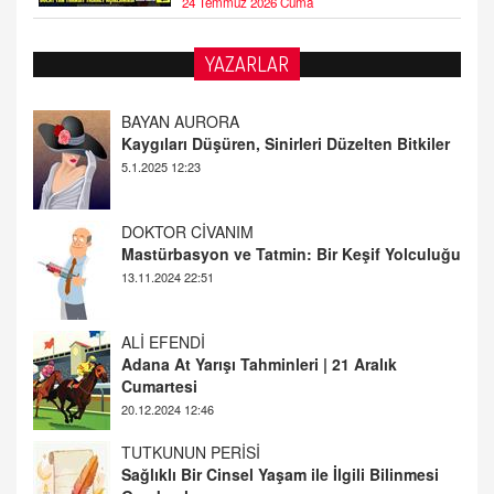
24 Temmuz 2026 Cuma
YAZARLAR
DOKTOR CİVANIM
Mastürbasyon ve Tatmin: Bir Keşif Yolculuğu
13.11.2024 22:51
ALİ EFENDİ
Adana At Yarışı Tahminleri | 21 Aralık
Cumartesi
20.12.2024 12:46
TUTKUNUN PERİSİ
Sağlıklı Bir Cinsel Yaşam ile İlgili Bilinmesi
Gerekenler
08.11.2024 13:16
FARUK ÖNALAN
Tezkere Onaylanmasaydı…