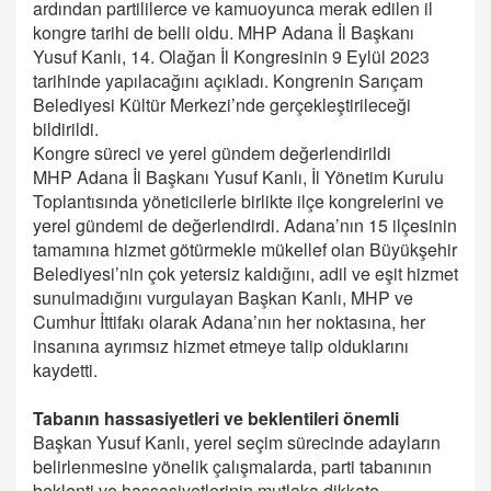
ardından partililerce ve kamuoyunca merak edilen il
kongre tarihi de belli oldu. MHP Adana İl Başkanı
Yusuf Kanlı, 14. Olağan İl Kongresinin 9 Eylül 2023
tarihinde yapılacağını açıkladı. Kongrenin Sarıçam
Belediyesi Kültür Merkezi’nde gerçekleştirileceği
bildirildi.
Kongre süreci ve yerel gündem değerlendirildi
MHP Adana İl Başkanı Yusuf Kanlı, İl Yönetim Kurulu
Toplantısında yöneticilerle birlikte ilçe kongrelerini ve
yerel gündemi de değerlendirdi. Adana’nın 15 ilçesinin
tamamına hizmet götürmekle mükellef olan Büyükşehir
Belediyesi’nin çok yetersiz kaldığını, adil ve eşit hizmet
sunulmadığını vurgulayan Başkan Kanlı, MHP ve
Cumhur İttifakı olarak Adana’nın her noktasına, her
insanına ayrımsız hizmet etmeye talip olduklarını
kaydetti.
Tabanın hassasiyetleri ve beklentileri önemli
Başkan Yusuf Kanlı, yerel seçim sürecinde adayların
belirlenmesine yönelik çalışmalarda, parti tabanının
beklenti ve hassasiyetlerinin mutlaka dikkate