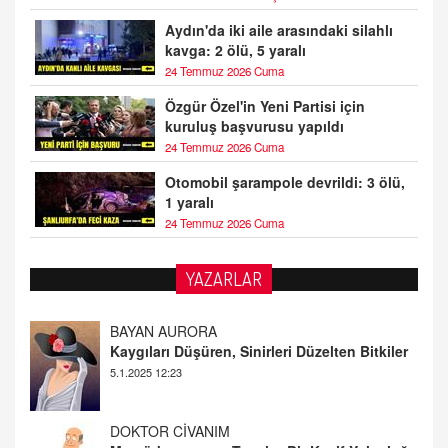
Aydın'da iki aile arasındaki silahlı
kavga: 2 ölü, 5 yaralı
24 Temmuz 2026 Cuma
Özgür Özel'in Yeni Partisi için
kuruluş başvurusu yapıldı
24 Temmuz 2026 Cuma
Otomobil şarampole devrildi: 3 ölü,
1 yaralı
24 Temmuz 2026 Cuma
YAZARLAR
DOKTOR CİVANIM
Mastürbasyon ve Tatmin: Bir Keşif Yolculuğu
13.11.2024 22:51
ALİ EFENDİ