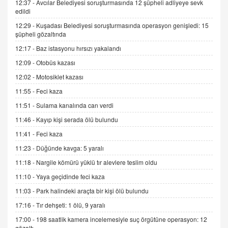
12:37 -
Avcılar Belediyesi soruşturmasında 12 şüpheli adliyeye sevk
edildi
İNCİ GÜL AKÖL
12:29 -
Kuşadası Belediyesi soruşturmasında operasyon genişledi: 15
Trump Keşke Adana'yı da Ziyaret Etse...
şüpheli gözaltında
06.07.2026 13:00
12:17 -
Baz istasyonu hırsızı yakalandı
12:09 -
Otobüs kazası
ADEM AKÖL
12:02 -
Motosiklet kazası
Esed Destekçilerinin Yüzüne Vurulan Şamar:
Sednaya
11:55 -
Feci kaza
11.12.2024 12:30
11:51 -
Sulama kanalında can verdi
DR. EKREM ASLAN
11:46 -
Kayıp kişi serada ölü bulundu
Gerçek Ne, Algı Ne? "Beraber Yürüyoruz"
11:41 -
Feci kaza
Cümlesinin Peşinden
11:23 -
Düğünde kavga: 5 yaralı
19.07.2025 12:45
11:18 -
Nargile kömürü yüklü tır alevlere teslim oldu
GÖNÜL MENEKŞE
11:10 -
Yaya geçidinde feci kaza
Şifacının Yolu
11:03 -
Park halindeki araçta bir kişi ölü bulundu
04.11.2025 12:56
17:16 -
Tır dehşeti: 1 ölü, 9 yaralı
17:00 -
198 saatlik kamera incelemesiyle suç örgütüne operasyon: 12
AV. RÜMEYSA ÖZKALE
gözaltı