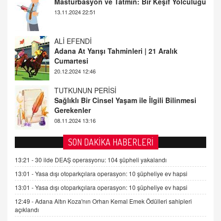
Adana At Yarışı Tahminleri | 21 Aralık
Cumartesi
20.12.2024 12:46
TUTKUNUN PERİSİ
Sağlıklı Bir Cinsel Yaşam ile İlgili Bilinmesi
Gerekenler
08.11.2024 13:16
FARUK ÖNALAN
Tezkere Onaylanmasaydı…
2 Kasım 2021 Salı 00:11
AV. DOĞAN CAN DOĞAN
SON DAKİKA HABERLERİ
Kişisel verilerin korunması ve dijital hukukun
gelişimi
13:21 -
30 ilde DEAŞ operasyonu: 104 şüpheli yakalandı
15.09.2025 16:17
13:01 -
Yasa dışı otoparkçılara operasyon: 10 şüpheliye ev hapsi
13:01 -
Yasa dışı otoparkçılara operasyon: 10 şüpheliye ev hapsi
SEHER EREK
Kış Ayları Geldi, Hangi Önlemler Alınmalı?
12:49 -
Adana Altın Koza'nın Orhan Kemal Emek Ödülleri sahipleri
açıklandı
9.12.2025 10:11