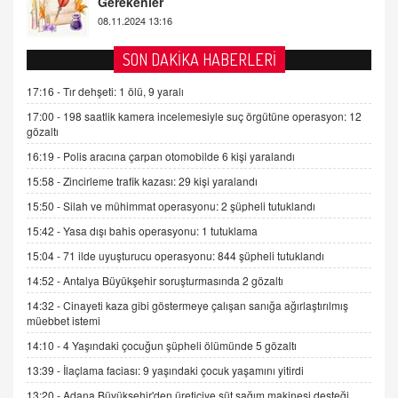
2 Kasım 2021 Salı 00:11
AV. DOĞAN CAN DOĞAN
SON DAKİKA HABERLERİ
Kişisel verilerin korunması ve dijital hukukun
gelişimi
17:16 -
Tır dehşeti: 1 ölü, 9 yaralı
15.09.2025 16:17
17:00 -
198 saatlik kamera incelemesiyle suç örgütüne operasyon: 12
gözaltı
SEHER EREK
16:19 -
Polis aracına çarpan otomobilde 6 kişi yaralandı
Kış Ayları Geldi, Hangi Önlemler Alınmalı?
15:58 -
Zincirleme trafik kazası: 29 kişi yaralandı
9.12.2025 10:11
15:50 -
Silah ve mühimmat operasyonu: 2 şüpheli tutuklandı
15:42 -
Yasa dışı bahis operasyonu: 1 tutuklama
İNCİ GÜL AKÖL
Trump Keşke Adana'yı da Ziyaret Etse...
15:04 -
71 ilde uyuşturucu operasyonu: 844 şüpheli tutuklandı
06.07.2026 13:00
14:52 -
Antalya Büyükşehir soruşturmasında 2 gözaltı
14:32 -
Cinayeti kaza gibi göstermeye çalışan sanığa ağırlaştırılmış
müebbet istemi
ADEM AKÖL
Esed Destekçilerinin Yüzüne Vurulan Şamar:
14:10 -
4 Yaşındaki çocuğun şüpheli ölümünde 5 gözaltı
Sednaya
13:39 -
İlaçlama faciası: 9 yaşındaki çocuk yaşamını yitirdi
11.12.2024 12:30
13:20 -
Adana Büyükşehir'den üreticiye süt sağım makinesi desteği