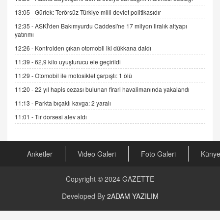
DR. EKREM ASLAN
13:05 -
Gürlek: Terörsüz Türkiye milli devlet politikasıdır
Gerçek Ne, Algı Ne? "Beraber Yürüyoruz"
12:35 -
ASKİ'den Bakımyurdu Caddesi'ne 17 milyon liralık altyapı
Cümlesinin Peşinden
yatırımı
19.07.2025 12:45
12:26 -
Kontrolden çıkan otomobil iki dükkana daldı
GÖNÜL MENEKŞE
11:39 -
62,9 kilo uyuşturucu ele geçirildi
Şifacının Yolu
11:29 -
Otomobil ile motosiklet çarpıştı: 1 ölü
04.11.2025 12:56
11:20 -
22 yıl hapis cezası bulunan firari havalimanında yakalandı
11:13 -
Parkta bıçaklı kavga: 2 yaralı
AV. RÜMEYSA ÖZKALE
Kira Uyuşmazlıklarında Dava Açmadan Önce
11:01 -
Tır dorsesi alev aldı
Arabulucuya Başvuru Şartı
23.09.2023 16:30
Anketler
Video Galeri
Foto Galeri
Küny
CAN UĞURATEŞ
Değişen yapısıyla Suriye
16.12.2024 14:16
Copyright © 2024
GAZETTE
Developed By
2ADAM YAZILIM
GÜNLÜK BURÇ YORUMU
Günlük Burç Yorumu | 22 Kasım 2024: Koç,