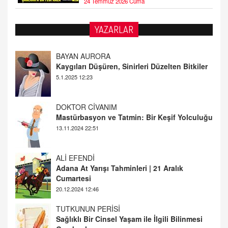
24 Temmuz 2026 Cuma
YAZARLAR
DOKTOR CİVANIM
Mastürbasyon ve Tatmin: Bir Keşif Yolculuğu
13.11.2024 22:51
ALİ EFENDİ
Adana At Yarışı Tahminleri | 21 Aralık
Cumartesi
20.12.2024 12:46
TUTKUNUN PERİSİ
Sağlıklı Bir Cinsel Yaşam ile İlgili Bilinmesi
Gerekenler
08.11.2024 13:16
FARUK ÖNALAN
Tezkere Onaylanmasaydı…